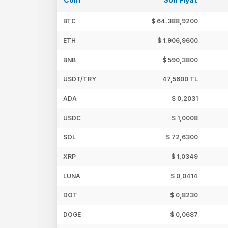
BTC
$ 64.388,9200
ETH
$ 1.906,9600
BNB
$ 590,3800
USDT/TRY
47,5600 TL
ADA
$ 0,2031
USDC
$ 1,0008
SOL
$ 72,6300
XRP
$ 1,0349
LUNA
$ 0,0414
DOT
$ 0,8230
DOGE
$ 0,0687