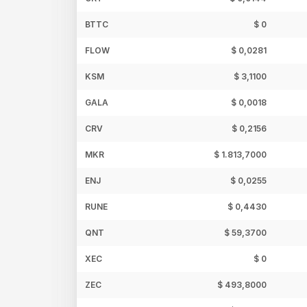
BTTC
$ 0
FLOW
$ 0,0281
KSM
$ 3,1100
GALA
$ 0,0018
CRV
$ 0,2156
MKR
$ 1.813,7000
ENJ
$ 0,0255
RUNE
$ 0,4430
QNT
$ 59,3700
XEC
$ 0
ZEC
$ 493,8000