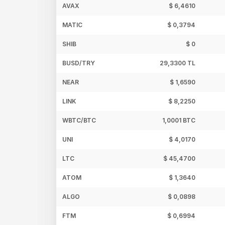
AVAX
$ 6,4610
MATIC
$ 0,3794
SHIB
$ 0
BUSD/TRY
29,3300 TL
NEAR
$ 1,6590
LINK
$ 8,2250
WBTC/BTC
1,0001 BTC
UNI
$ 4,0170
LTC
$ 45,4700
ATOM
$ 1,3640
ALGO
$ 0,0898
FTM
$ 0,6994