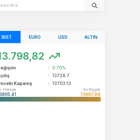
BIST
EURO
USD
ALTIN
13.798,82
eğişim
:
0.70%
çılış
:
13728.7
nceki Kapanış
: 13703.13
n Yüksek
En Düşük
3805.41
13667.84