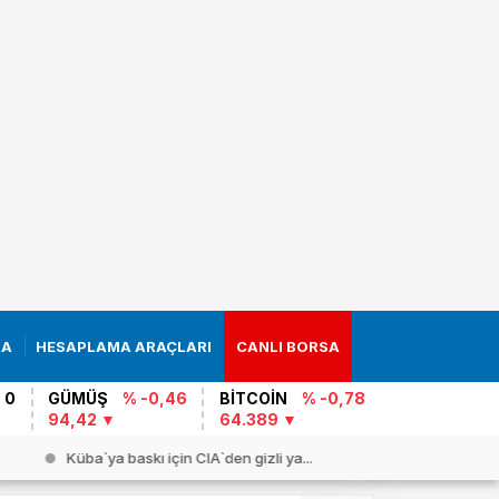
RA
HESAPLAMA ARAÇLARI
CANLI BORSA
 0
GÜMÜŞ
% -0,46
BİTCOİN
% -0,78
94,42
64.389
Küba`ya baskı için CIA`den gizli ya...
Son gün pa