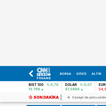
BORSA
DÖVİZ
ALTIN
BIST 100
% 0,70
DOLAR
% 0,07
EUR
13.799
47,5984
54,
SON DAKIKA
ailli araştırmacıdan yeni Gazze ...
Cezayir`de yolcu otobü