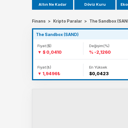
Altın Ne Kadar
Döviz Kuru
Eko
Finans
>
Kripto Paralar
>
The Sandbox (SAN
The Sandbox (SAND)
Fiyat($)
Değişim(%)
$ 0,0410
% -2,1260
Fiyat(₺)
En Yüksek
1,9496₺
$0,0423