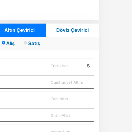
Altın Çevirici
Döviz Çevirici
Alış
Satış
Türk Lirası
Cumhuriyet Altını
Tam Altın
Gram Altın
Yarım Altın