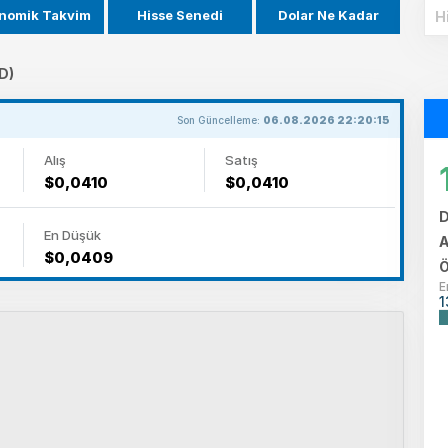
nomik Takvim
Hisse Senedi
Dolar Ne Kadar
D)
Son Güncelleme:
06.08.2026 22:20:15
Alış
Satış
$0,0410
$0,0410
D
En Düşük
A
$0,0409
Ö
E
1