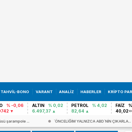
TAHVİL-BONO
VARANT
ANALİZ
HABERLER
KRİPTO PA
O
% -0,06
ALTIN
% 0,02
PETROL
% 4,02
FAİZ
%
9742
6.497,37
82,64
40,02
sü şarampole ...
`ÖNCELİĞİM YALNIZCA ABD`NİN ÇIKARLA...