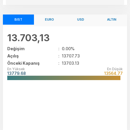
BIST
EURO
USD
ALTIN
13.703,13
Değişim
:
0.00%
Açılış
:
13707.73
Önceki Kapanış
: 13703.13
En Yüksek
En Düşük
13779.68
13564.77