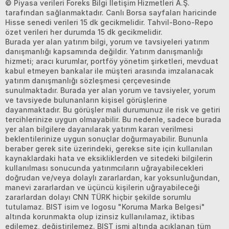
© Piyasa verileri Foreks Bilgi İletişim Hizmetleri A.Ş.
tarafından sağlanmaktadır. Canlı Borsa sayfaları haricinde
Hisse senedi verileri 15 dk gecikmelidir. Tahvil-Bono-Repo
özet verileri her durumda 15 dk gecikmelidir.
Burada yer alan yatırım bilgi, yorum ve tavsiyeleri yatırım
danışmanlığı kapsamında değildir. Yatırım danışmanlığı
hizmeti; aracı kurumlar, portföy yönetim şirketleri, mevduat
kabul etmeyen bankalar ile müşteri arasında imzalanacak
yatırım danışmanlığı sözleşmesi çerçevesinde
sunulmaktadır. Burada yer alan yorum ve tavsiyeler, yorum
ve tavsiyede bulunanların kişisel görüşlerine
dayanmaktadır. Bu görüşler mali durumunuz ile risk ve getiri
tercihlerinize uygun olmayabilir. Bu nedenle, sadece burada
yer alan bilgilere dayanılarak yatırım kararı verilmesi
beklentilerinize uygun sonuçlar doğurmayabilir. Bununla
beraber gerek site üzerindeki, gerekse site için kullanılan
kaynaklardaki hata ve eksikliklerden ve sitedeki bilgilerin
kullanılması sonucunda yatırımcıların uğrayabilecekleri
doğrudan ve/veya dolaylı zararlardan, kar yoksunluğundan,
manevi zararlardan ve üçüncü kişilerin uğrayabileceği
zararlardan dolayı CNN TÜRK hiçbir şekilde sorumlu
tutulamaz. BIST isim ve logosu "Koruma Marka Belgesi"
altında korunmakta olup izinsiz kullanılamaz, iktibas
edilemez, değiştirilemez. BIST ismi altında açıklanan tüm