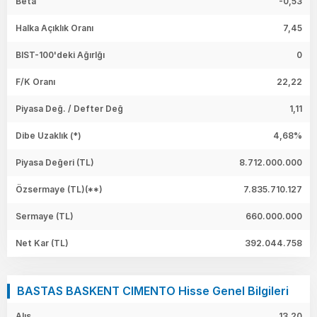
Beta
-0,53
Halka Açıklık Oranı
7,45
BIST-100'deki Ağırlğı
0
F/K Oranı
22,22
Piyasa Değ. / Defter Değ
1,11
Dibe Uzaklık (*)
4,68%
Piyasa Değeri
(TL)
8.712.000.000
Özsermaye
(TL)(**)
7.835.710.127
Sermaye
(TL)
660.000.000
Net Kar
(TL)
392.044.758
BASTAS BASKENT CIMENTO Hisse Genel Bilgileri
Alış
13,20