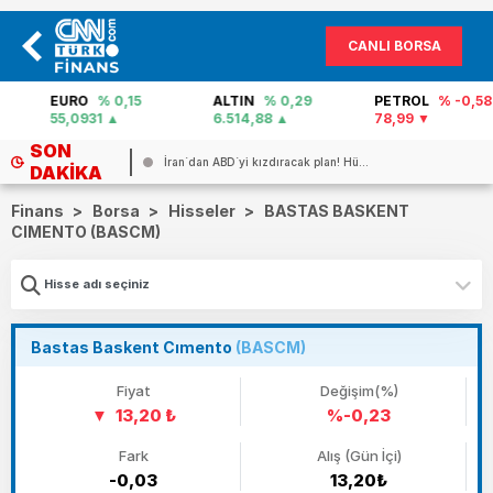
CANLI BORSA
EURO
% 0,15
ALTIN
% 0,29
PETROL
% -0,58
55,0931
6.514,88
78,99
SON
İran`dan ABD`yi kızdıracak plan! Hü...
DAKIKA
Finans
>
Borsa
>
Hisseler
>
BASTAS BASKENT
CIMENTO (BASCM)
Bastas Baskent Cımento
(BASCM)
Fiyat
Değişim(%)
13,20 ₺
%-0,23
Fark
Alış (Gün İçi)
-0,03
13,20₺