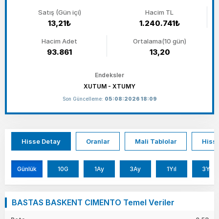
Satış (Gün içi)
Hacim TL
13,21₺
1.240.741₺
Hacim Adet
Ortalama(10 gün)
93.861
13,20
Endeksler
XUTUM - XTUMY
Son Güncelleme:
05:08:2026 18:09
Hisse Detay
Oranlar
Mali Tablolar
Hisse
Günlük
10G
1Ay
3Ay
1Yıl
3Yıl
BASTAS BASKENT CIMENTO Temel Veriler