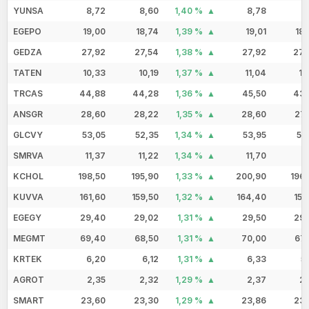
YUNSA
8,72
8,60
1,40 %
8,78
8
EGEPO
19,00
18,74
1,39 %
19,01
18
GEDZA
27,92
27,54
1,38 %
27,92
27,
TATEN
10,33
10,19
1,37 %
11,04
10
TRCAS
44,88
44,28
1,36 %
45,50
43,
ANSGR
28,60
28,22
1,35 %
28,60
27,
GLCVY
53,05
52,35
1,34 %
53,95
51
SMRVA
11,37
11,22
1,34 %
11,70
11
KCHOL
198,50
195,90
1,33 %
200,90
196
KUVVA
161,60
159,50
1,32 %
164,40
156
EGEGY
29,40
29,02
1,31 %
29,50
29,
MEGMT
69,40
68,50
1,31 %
70,00
67,
KRTEK
6,20
6,12
1,31 %
6,33
5
AGROT
2,35
2,32
1,29 %
2,37
2,
SMART
23,60
23,30
1,29 %
23,86
23,