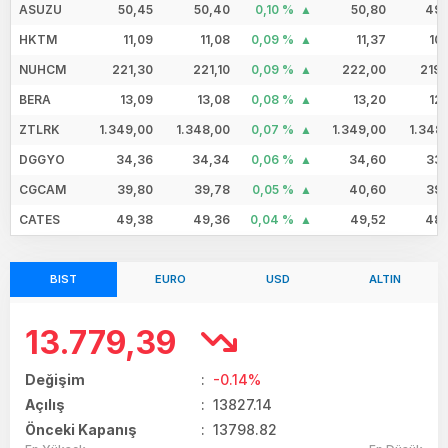
ASUZU
50,45
50,40
0,10 %
50,80
49,
HKTM
11,09
11,08
0,09 %
11,37
10
NUHCM
221,30
221,10
0,09 %
222,00
219,
BERA
13,09
13,08
0,08 %
13,20
12
ZTLRK
1.349,00
1.348,00
0,07 %
1.349,00
1.348
DGGYO
34,36
34,34
0,06 %
34,60
33,
CGCAM
39,80
39,78
0,05 %
40,60
39,
CATES
49,38
49,36
0,04 %
49,52
48,
BIST
EURO
USD
ALTIN
13.779,39
Değişim
:
-0.14%
Açılış
:
13827.14
Önceki Kapanış
: 13798.82