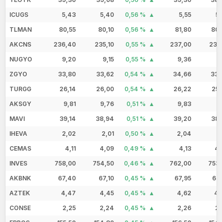
ICUGS
5,43
5,40
0,56 %
5,55
5
TLMAN
80,55
80,10
0,56 %
81,80
80,
AKCNS
236,40
235,10
0,55 %
237,00
233
NUGYO
9,20
9,15
0,55 %
9,36
9
ZGYO
33,80
33,62
0,54 %
34,66
33,
TURGG
26,14
26,00
0,54 %
26,22
25,
AKSGY
9,81
9,76
0,51 %
9,83
9
MAVI
39,14
38,94
0,51 %
39,20
38,
IHEVA
2,02
2,01
0,50 %
2,04
1
CEMAS
4,11
4,09
0,49 %
4,13
4,
INVES
758,00
754,50
0,46 %
762,00
753,
AKBNK
67,40
67,10
0,45 %
67,95
66
AZTEK
4,47
4,45
0,45 %
4,62
4,
CONSE
2,25
2,24
0,45 %
2,26
2,