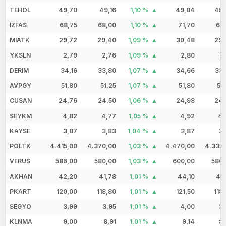
TEHOL
49,70
49,16
1,10 %
49,84
48,
IZFAS
68,75
68,00
1,10 %
71,70
67
MIATK
29,72
29,40
1,09 %
30,48
29,
YKSLN
2,79
2,76
1,09 %
2,80
2
DERIM
34,16
33,80
1,07 %
34,66
33,
AVPGY
51,80
51,25
1,07 %
51,80
51
CUSAN
24,76
24,50
1,06 %
24,98
24,
SEYKM
4,82
4,77
1,05 %
4,92
4,
KAYSE
3,87
3,83
1,04 %
3,87
3,
POLTK
4.415,00
4.370,00
1,03 %
4.470,00
4.335,
VERUS
586,00
580,00
1,03 %
600,00
580,
AKHAN
42,20
41,78
1,01 %
44,10
41
PKART
120,00
118,80
1,01 %
121,50
118
SEGYO
3,99
3,95
1,01 %
4,00
3,
KLNMA
9,00
8,91
1,01 %
9,14
8,