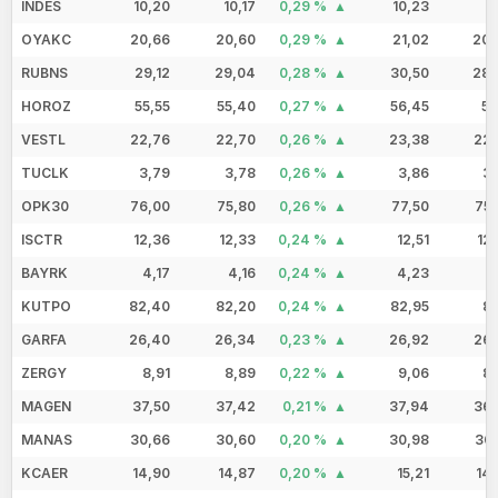
INDES
10,20
10,17
0,29 %
10,23
10
OYAKC
20,66
20,60
0,29 %
21,02
20,
RUBNS
29,12
29,04
0,28 %
30,50
28,
HOROZ
55,55
55,40
0,27 %
56,45
55
VESTL
22,76
22,70
0,26 %
23,38
22,
TUCLK
3,79
3,78
0,26 %
3,86
3,
OPK30
76,00
75,80
0,26 %
77,50
75,
ISCTR
12,36
12,33
0,24 %
12,51
12
BAYRK
4,17
4,16
0,24 %
4,23
4
KUTPO
82,40
82,20
0,24 %
82,95
81
GARFA
26,40
26,34
0,23 %
26,92
26,
ZERGY
8,91
8,89
0,22 %
9,06
8,
MAGEN
37,50
37,42
0,21 %
37,94
36,
MANAS
30,66
30,60
0,20 %
30,98
30,
KCAER
14,90
14,87
0,20 %
15,21
14