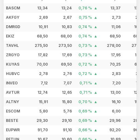
BASCM
13,34
13,24
0,76 %
13,37
13
AKFGY
2,69
2,67
0,75 %
2,73
2,
DMRGD
10,91
10,83
0,74 %
11,06
10
EKIZ
68,50
68,00
0,74 %
68,50
68,
TAVHL
275,50
273,50
0,73 %
278,00
271
ZRGYO
17,82
17,69
0,73 %
17,95
17
KUYAS
70,00
69,50
0,72 %
70,25
66
HUBVC
2,78
2,76
0,72 %
2,83
2,
INVEO
7,12
7,07
0,71 %
7,20
7
AVTUR
12,74
12,65
0,71 %
13,00
12
ALTNY
15,91
15,80
0,70 %
16,10
15
ESCOM
5,80
5,76
0,69 %
6,00
5
BESTE
29,30
29,10
0,69 %
29,96
28,
EUPWR
91,70
91,10
0,66 %
92,20
90,
PETUN
10,67
10,60
0,66 %
10,69
10