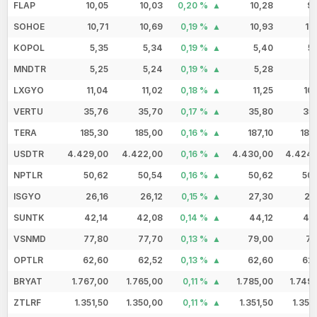
FLAP
10,05
10,03
0,20 %
10,28
9,
SOHOE
10,71
10,69
0,19 %
10,93
10
KOPOL
5,35
5,34
0,19 %
5,40
5
MNDTR
5,25
5,24
0,19 %
5,28
5
LXGYO
11,04
11,02
0,18 %
11,25
10
VERTU
35,76
35,70
0,17 %
35,80
35
TERA
185,30
185,00
0,16 %
187,10
181
USDTR
4.429,00
4.422,00
0,16 %
4.430,00
4.424,
NPTLR
50,62
50,54
0,16 %
50,62
50,
ISGYO
26,16
26,12
0,15 %
27,30
26
SUNTK
42,14
42,08
0,14 %
44,12
41
VSNMD
77,80
77,70
0,13 %
79,00
77
OPTLR
62,60
62,52
0,13 %
62,60
62,
BRYAT
1.767,00
1.765,00
0,11 %
1.785,00
1.749
ZTLRF
1.351,50
1.350,00
0,11 %
1.351,50
1.351