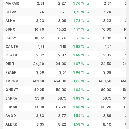
MARMR
2,31
2,27
1,76 %
2,31
2,
SELVA
1,74
1,71
1,75 %
1,74
1
ALKA
8,23
8,09
1,73 %
8,23
8,
BRKO
10,70
10,52
1,71 %
10,90
10
ISGSY
19,02
18,70
1,71 %
19,98
18
CANTE
1,21
1,19
1,68 %
1,21
1
RTALB
3,02
2,97
1,68 %
3,03
2,
DIRIT
24,40
24,00
1,67 %
24,50
24,
FENER
3,06
3,01
1,66 %
3,08
3
TARKM
461,50
454,00
1,65 %
463,50
450,
ONRYT
59,25
58,30
1,63 %
60,00
58,
ENPRA
59,10
58,15
1,63 %
59,15
59,
LUKSK
89,10
87,70
1,60 %
90,20
88
AVOD
3,83
3,77
1,59 %
3,86
3,
ALBRK
8,35
8,22
1,58 %
8,40
8,