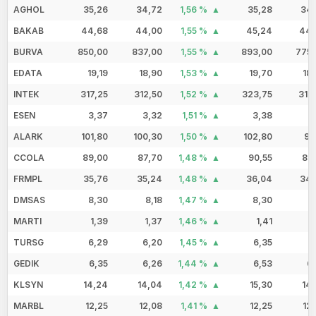
AGHOL
35,26
34,72
1,56 %
35,28
34,
BAKAB
44,68
44,00
1,55 %
45,24
44,
BURVA
850,00
837,00
1,55 %
893,00
775,
EDATA
19,19
18,90
1,53 %
19,70
18
INTEK
317,25
312,50
1,52 %
323,75
317
ESEN
3,37
3,32
1,51 %
3,38
3
ALARK
101,80
100,30
1,50 %
102,80
99
CCOLA
89,00
87,70
1,48 %
90,55
87
FRMPL
35,76
35,24
1,48 %
36,04
34,
DMSAS
8,30
8,18
1,47 %
8,30
8
MARTI
1,39
1,37
1,46 %
1,41
1
TURSG
6,29
6,20
1,45 %
6,35
6
GEDIK
6,35
6,26
1,44 %
6,53
6
KLSYN
14,24
14,04
1,42 %
15,30
14
MARBL
12,25
12,08
1,41 %
12,25
12