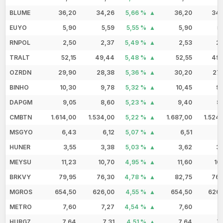
BLUME
36,20
34,26
5,66 %
36,20
34,
EUYO
5,90
5,59
5,55 %
5,90
5
RNPOL
2,50
2,37
5,49 %
2,53
2,
TRALT
52,15
49,44
5,48 %
52,55
49,
OZRDN
29,90
28,38
5,36 %
30,20
27,
BINHO
10,30
9,78
5,32 %
10,45
9,
DAPGM
9,05
8,60
5,23 %
9,40
8
CMBTN
1.614,00
1.534,00
5,22 %
1.687,00
1.524
MSGYO
6,43
6,12
5,07 %
6,51
6
HUNER
3,55
3,38
5,03 %
3,62
3,
MEYSU
11,23
10,70
4,95 %
11,60
10
BRKVY
79,95
76,30
4,78 %
82,75
76,
MGROS
654,50
626,00
4,55 %
654,50
626,
METRO
7,60
7,27
4,54 %
7,60
7
HURGZ
7,64
7,31
4,51 %
7,64
7