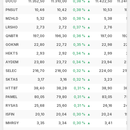
DOCO
11.352,50
11.310,00
0,38 %
11.422,50
11.240
PNSUT
10,46
10,42
0,38 %
10,53
10
MZHLD
5,32
5,30
0,38 %
5,38
5
LRSHO
2,73
2,72
0,37 %
2,76
2
QNBTR
197,00
196,30
0,36 %
197,00
192,
GOKNR
22,80
22,72
0,35 %
22,98
22,
HEKTS
2,93
2,92
0,34 %
2,99
2,
AYDEM
23,80
23,72
0,34 %
23,94
23,
SELEC
216,70
216,00
0,32 %
224,00
215
SKTAS
3,17
3,16
0,32 %
3,23
3
HTTBT
38,40
38,28
0,31 %
38,90
38,
PAMEL
80,05
79,80
0,31 %
83,05
78,
RYSAS
25,68
25,60
0,31 %
26,16
24,
ISFIN
20,10
20,04
0,30 %
20,24
19
MHRGY
3,35
3,34
0,30 %
3,41
3,