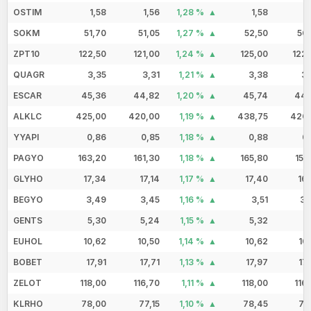
OSTIM
1,58
1,56
1,28 %
1,58
1
SOKM
51,70
51,05
1,27 %
52,50
50
ZPT10
122,50
121,00
1,24 %
125,00
122
QUAGR
3,35
3,31
1,21 %
3,38
3,
ESCAR
45,36
44,82
1,20 %
45,74
44,
ALKLC
425,00
420,00
1,19 %
438,75
420,
YYAPI
0,86
0,85
1,18 %
0,88
0
PAGYO
163,20
161,30
1,18 %
165,80
154
GLYHO
17,34
17,14
1,17 %
17,40
16
BEGYO
3,49
3,45
1,16 %
3,51
3,
GENTS
5,30
5,24
1,15 %
5,32
5
EUHOL
10,62
10,50
1,14 %
10,62
10
BOBET
17,91
17,71
1,13 %
17,97
17
ZELOT
118,00
116,70
1,11 %
118,00
116
KLRHO
78,00
77,15
1,10 %
78,45
76