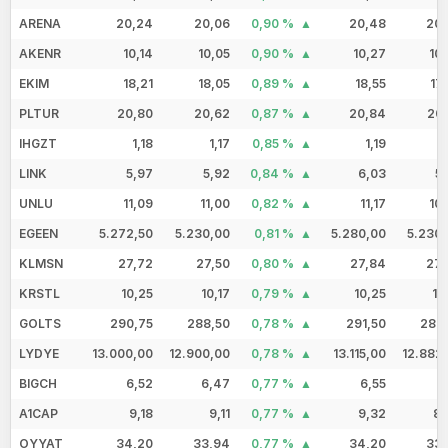
ARENA
20,24
20,06
0,90 %
20,48
20,
AKENR
10,14
10,05
0,90 %
10,27
10
EKIM
18,21
18,05
0,89 %
18,55
17
PLTUR
20,80
20,62
0,87 %
20,84
20,
IHGZT
1,18
1,17
0,85 %
1,19
1
LINK
5,97
5,92
0,84 %
6,03
5
UNLU
11,09
11,00
0,82 %
11,17
10
EGEEN
5.272,50
5.230,00
0,81 %
5.280,00
5.230
KLMSN
27,72
27,50
0,80 %
27,84
27,
KRSTL
10,25
10,17
0,79 %
10,25
10
GOLTS
290,75
288,50
0,78 %
291,50
287,
LYDYE
13.000,00
12.900,00
0,78 %
13.115,00
12.882
BIGCH
6,52
6,47
0,77 %
6,55
6
A1CAP
9,18
9,11
0,77 %
9,32
8,
OYYAT
34,20
33,94
0,77 %
34,20
33,