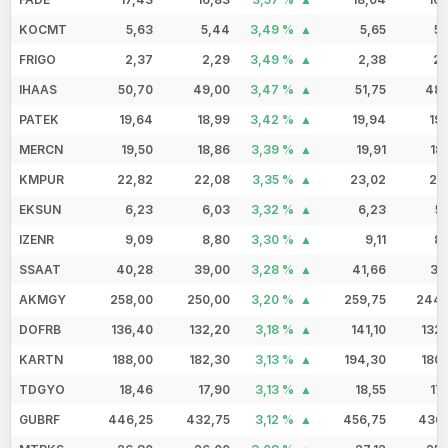
KOCMT
5,63
5,44
3,49 %
5,65
5,
FRIGO
2,37
2,29
3,49 %
2,38
2,
IHAAS
50,70
49,00
3,47 %
51,75
48,
PATEK
19,64
18,99
3,42 %
19,94
19
MERCN
19,50
18,86
3,39 %
19,91
18
KMPUR
22,82
22,08
3,35 %
23,02
21
EKSUN
6,23
6,03
3,32 %
6,23
5
IZENR
9,09
8,80
3,30 %
9,11
8,
SSAAT
40,28
39,00
3,28 %
41,66
38
AKMGY
258,00
250,00
3,20 %
259,75
244,
DOFRB
136,40
132,20
3,18 %
141,10
132
KARTN
188,00
182,30
3,13 %
194,30
180
TDGYO
18,46
17,90
3,13 %
18,55
17
GUBRF
446,25
432,75
3,12 %
456,75
436,