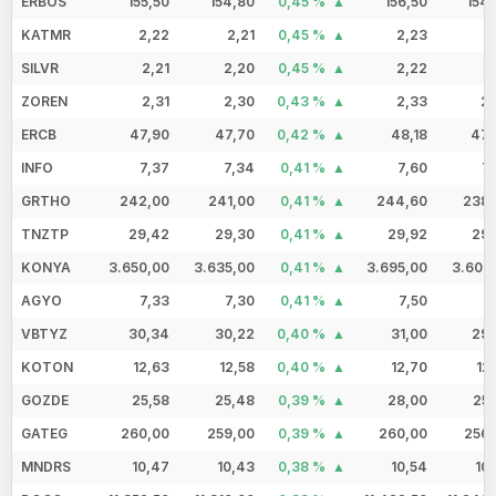
ERBOS
155,50
154,80
0,45 %
156,50
154
KATMR
2,22
2,21
0,45 %
2,23
2
SILVR
2,21
2,20
0,45 %
2,22
2
ZOREN
2,31
2,30
0,43 %
2,33
2,
ERCB
47,90
47,70
0,42 %
48,18
47,
INFO
7,37
7,34
0,41 %
7,60
7
GRTHO
242,00
241,00
0,41 %
244,60
238,
TNZTP
29,42
29,30
0,41 %
29,92
29,
KONYA
3.650,00
3.635,00
0,41 %
3.695,00
3.607
AGYO
7,33
7,30
0,41 %
7,50
7
VBTYZ
30,34
30,22
0,40 %
31,00
29,
KOTON
12,63
12,58
0,40 %
12,70
12
GOZDE
25,58
25,48
0,39 %
28,00
25,
GATEG
260,00
259,00
0,39 %
260,00
256,
MNDRS
10,47
10,43
0,38 %
10,54
10