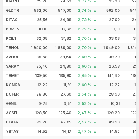
KRONT
25,20
24,52
2,77 %
25,20
24,
GLDTR
562,00
547,00
2,74 %
562,00
549,
DITAS
25,56
24,88
2,73 %
27,00
24,
BRMEN
18,10
17,62
2,72 %
18,10
17
PCILT
32,68
31,82
2,70 %
33,08
31
TRHOL
1.940,00
1.889,00
2,70 %
1.949,00
1.814
AVHOL
39,68
38,64
2,69 %
39,70
38
SARKY
25,46
24,80
2,66 %
26,58
25,
TRMET
139,50
135,90
2,65 %
141,40
136
KONKA
12,22
11,91
2,60 %
12,22
11
DOFER
28,30
27,60
2,54 %
28,90
27,
GENIL
9,75
9,51
2,52 %
10,31
9
ACSEL
128,50
125,40
2,47 %
129,20
123
ULKER
89,20
87,05
2,47 %
89,90
86,
YBTAS
14,52
14,17
2,47 %
14,52
14,