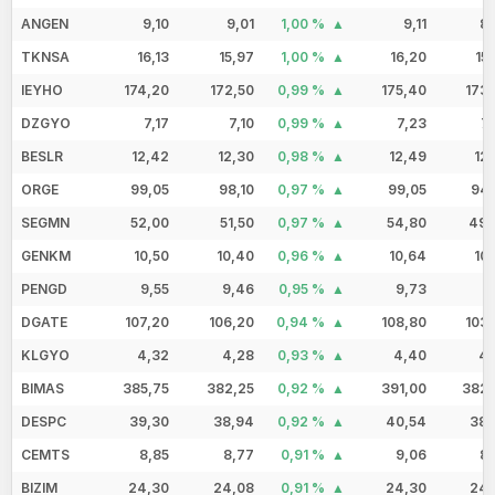
ANGEN
9,10
9,01
1,00 %
9,11
8,
TKNSA
16,13
15,97
1,00 %
16,20
15
IEYHO
174,20
172,50
0,99 %
175,40
173
DZGYO
7,17
7,10
0,99 %
7,23
7
BESLR
12,42
12,30
0,98 %
12,49
12
ORGE
99,05
98,10
0,97 %
99,05
94,
SEGMN
52,00
51,50
0,97 %
54,80
49,
GENKM
10,50
10,40
0,96 %
10,64
10
PENGD
9,55
9,46
0,95 %
9,73
9
DGATE
107,20
106,20
0,94 %
108,80
103
KLGYO
4,32
4,28
0,93 %
4,40
4,
BIMAS
385,75
382,25
0,92 %
391,00
382,
DESPC
39,30
38,94
0,92 %
40,54
38,
CEMTS
8,85
8,77
0,91 %
9,06
8,
BIZIM
24,30
24,08
0,91 %
24,30
24,