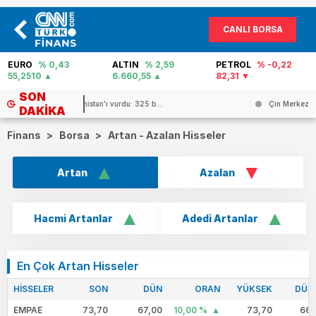
CANLI BORSA
ALTIN
% 2,59
PETROL
% -0,22
FAİZ
% 40,02
6.660,55
82,31
0
SON
Çin Merkez Bankası’ndan rekor altın...
DAKIKA
Finans
>
Borsa
>
Artan - Azalan Hisseler
Artan
Azalan
Hacmi Artanlar
Adedi Artanlar
En Çok Artan Hisseler
HİSSELER
SON
DÜN
ORAN
YÜKSEK
DÜŞ
EMPAE
73,70
67,00
10,00 %
73,70
66,