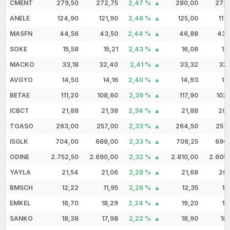
CMENT
279,50
272,75
2,47 %
280,00
272,
ANELE
124,90
121,90
2,46 %
125,00
117
MASFN
44,56
43,50
2,44 %
46,88
43,
SOKE
15,58
15,21
2,43 %
16,08
15
MACKO
33,18
32,40
2,41 %
33,32
32,
AVGYO
14,50
14,16
2,40 %
14,93
14
BETAE
111,20
108,60
2,39 %
117,90
102
ICBCT
21,88
21,38
2,34 %
21,88
20,
TOASO
263,00
257,00
2,33 %
264,50
257,
ISGLK
704,00
688,00
2,33 %
708,25
690,
ODINE
2.752,50
2.690,00
2,32 %
2.810,00
2.605
YAYLA
21,54
21,06
2,28 %
21,68
20,
BMSCH
12,22
11,95
2,26 %
12,35
11
EMKEL
18,70
18,29
2,24 %
19,20
18
SANKO
18,38
17,98
2,22 %
18,90
18