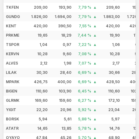
TKFEN
209,00
193,90
7,79 %
209,60
195
GUNDG
1.826,00
1.694,00
7,79 %
1.863,00
1.720
KENT
420,00
390,50
7,55 %
420,00
420,
PRKME
19,65
18,29
7,44 %
19,90
17
TSPOR
1,04
0,97
7,22 %
1,06
0
KERVN
10,28
9,60
7,08 %
10,28
9,
ALVES
2,12
1,98
7,07 %
2,17
2,
LILAK
30,30
28,40
6,69 %
30,66
28,
MPARK
426,75
400,00
6,69 %
428,50
406,
BIGEN
110,60
103,90
6,45 %
110,60
102
GLRMK
169,60
159,60
6,27 %
172,10
159
YIGIT
22,20
20,96
5,92 %
23,04
20,
BORSK
5,94
5,61
5,88 %
5,97
5
ATATR
14,65
13,85
5,78 %
14,76
13
OYAYO
47,84
45,26
5,70 %
48,90
45,