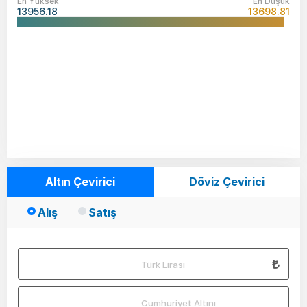
En Yüksek
En Düşük
13956.18
13698.81
Altın Çevirici
Döviz Çevirici
Alış
Satış
Türk Lirası
Cumhuriyet Altını