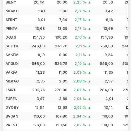
BIENY
20,44
20,00
2,20 %
20,50
20,
MERKO
1,41
1,38
2,17 %
1,42
1
SERNT
8,01
7,84
2,17 %
8,16
7,
PENTA
13,68
13,39
2,17 %
13,69
13
DOAS
194,30
190,20
2,16 %
194,90
190
SDTTR
246,80
241,70
2,11 %
250,00
240,
SANFM
9,19
9,00
2,11 %
9,24
9
APGLD
548,00
536,75
2,10 %
548,00
538,
VAKFA
11,23
11,00
2,09 %
11,35
11
MEKAG
2,95
2,89
2,08 %
2,97
2,
FMIZP
283,75
278,00
2,07 %
284,00
278,
EUREN
3,97
3,89
2,06 %
4,01
3,
DYOBY
12,94
12,68
2,05 %
13,14
12
BVSAN
110,00
107,80
2,04 %
110,60
108
PKENT
126,00
123,50
2,02 %
130,00
123