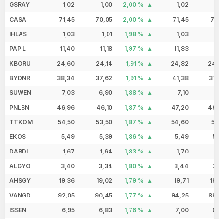
GSRAY
1,02
1,00
2,00 %
1,02
1
CASA
71,45
70,05
2,00 %
71,45
71
IHLAS
1,03
1,01
1,98 %
1,03
1
PAPIL
11,40
11,18
1,97 %
11,83
11
KBORU
24,60
24,14
1,91 %
24,82
24,
BYDNR
38,34
37,62
1,91 %
41,38
37,
SUWEN
7,03
6,90
1,88 %
7,10
6
PNLSN
46,96
46,10
1,87 %
47,20
46,
TTKOM
54,50
53,50
1,87 %
54,60
53
EKOS
5,49
5,39
1,86 %
5,49
5
DARDL
1,67
1,64
1,83 %
1,70
1
ALGYO
3,40
3,34
1,80 %
3,44
3
AHSGY
19,36
19,02
1,79 %
19,71
19
VANGD
92,05
90,45
1,77 %
94,25
89,
ISSEN
6,95
6,83
1,76 %
7,00
6,