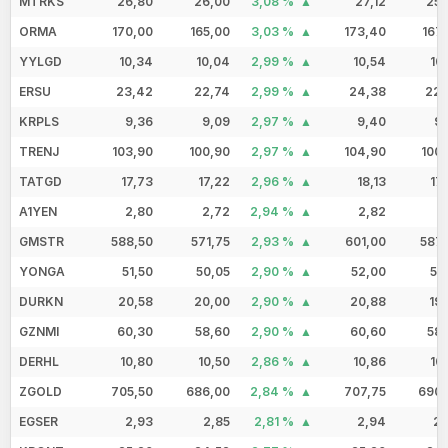
MTRKS
26,80
26,00
3,08 %
27,12
25,
ORMA
170,00
165,00
3,03 %
173,40
167
YYLGD
10,34
10,04
2,99 %
10,54
10
ERSU
23,42
22,74
2,99 %
24,38
22,
KRPLS
9,36
9,09
2,97 %
9,40
9,
TRENJ
103,90
100,90
2,97 %
104,90
100
TATGD
17,73
17,22
2,96 %
18,13
17
A1YEN
2,80
2,72
2,94 %
2,82
2
GMSTR
588,50
571,75
2,93 %
601,00
587,
YONGA
51,50
50,05
2,90 %
52,00
51
DURKN
20,58
20,00
2,90 %
20,88
19
GZNMI
60,30
58,60
2,90 %
60,60
58,
DERHL
10,80
10,50
2,86 %
10,86
10
ZGOLD
705,50
686,00
2,84 %
707,75
690,
EGSER
2,93
2,85
2,81 %
2,94
2,