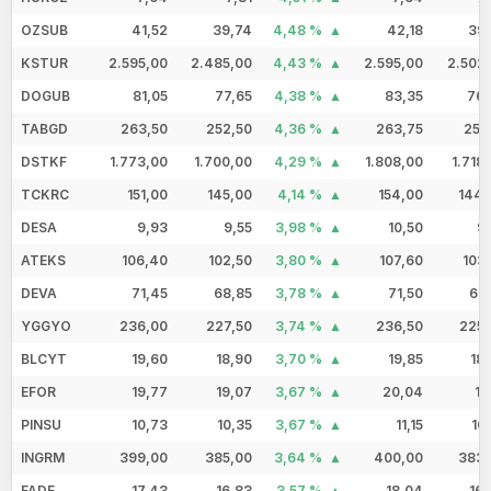
OZSUB
41,52
39,74
4,48 %
42,18
39,
KSTUR
2.595,00
2.485,00
4,43 %
2.595,00
2.502
DOGUB
81,05
77,65
4,38 %
83,35
76,
TABGD
263,50
252,50
4,36 %
263,75
251
DSTKF
1.773,00
1.700,00
4,29 %
1.808,00
1.718
TCKRC
151,00
145,00
4,14 %
154,00
144,
DESA
9,93
9,55
3,98 %
10,50
9
ATEKS
106,40
102,50
3,80 %
107,60
103
DEVA
71,45
68,85
3,78 %
71,50
68
YGGYO
236,00
227,50
3,74 %
236,50
225,
BLCYT
19,60
18,90
3,70 %
19,85
18
EFOR
19,77
19,07
3,67 %
20,04
19
PINSU
10,73
10,35
3,67 %
11,15
10
INGRM
399,00
385,00
3,64 %
400,00
383,
FADE
17,43
16,83
3,57 %
18,04
16