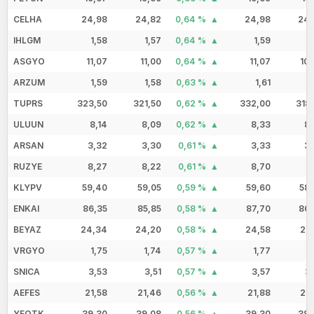
CELHA
24,98
24,82
0,64 %
24,98
24,
IHLGM
1,58
1,57
0,64 %
1,59
1
ASGYO
11,07
11,00
0,64 %
11,07
10
ARZUM
1,59
1,58
0,63 %
1,61
1
TUPRS
323,50
321,50
0,62 %
332,00
318
ULUUN
8,14
8,09
0,62 %
8,33
8,
ARSAN
3,32
3,30
0,61 %
3,33
3,
RUZYE
8,27
8,22
0,61 %
8,70
8
KLYPV
59,40
59,05
0,59 %
59,60
58,
ENKAI
86,35
85,85
0,58 %
87,70
86,
BEYAZ
24,34
24,20
0,58 %
24,58
24
VRGYO
1,75
1,74
0,57 %
1,77
1
SNICA
3,53
3,51
0,57 %
3,57
3
AEFES
21,58
21,46
0,56 %
21,88
21
YEOTK
39,30
39,08
0,56 %
39,30
38,