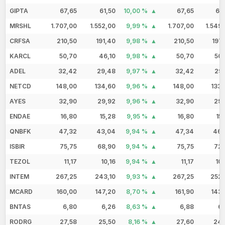
GIPTA
67,65
61,50
10,00 %
67,65
61
MRSHL
1.707,00
1.552,00
9,99 %
1.707,00
1.549
CRFSA
210,50
191,40
9,98 %
210,50
197
KARCL
50,70
46,10
9,98 %
50,70
50,
ADEL
32,42
29,48
9,97 %
32,42
29,
NETCD
148,00
134,60
9,96 %
148,00
133,
AYES
32,90
29,92
9,96 %
32,90
29,
ENDAE
16,80
15,28
9,95 %
16,80
15
QNBFK
47,32
43,04
9,94 %
47,34
46,
ISBIR
75,75
68,90
9,94 %
75,75
72,
TEZOL
11,17
10,16
9,94 %
11,17
10
INTEM
267,25
243,10
9,93 %
267,25
252,
MCARD
160,00
147,20
8,70 %
161,90
143,
BNTAS
6,80
6,26
8,63 %
6,88
6,
RODRG
27,58
25,50
8,16 %
27,60
24,