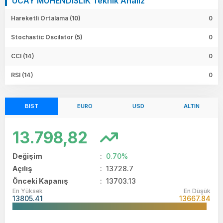
UCAY MUHENDISLIK Teknik Analiz
Hareketli Ortalama (10)
0
Stochastic Oscilator (5)
0
CCI (14)
0
RSI (14)
0
BIST
EURO
USD
ALTIN
13.798,82
Değişim
:
0.70%
Açılış
:
13728.7
Önceki Kapanış
: 13703.13
En Yüksek
En Düşük
13805.41
13667.84