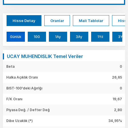
Hisse Detay
Oranlar
Mali Tablolar
Hisse
Günlük
10G
1Ay
3Ay
1Yıl
3Yıl
UCAY MUHENDISLIK Temel Veriler
Beta
0
Halka Açıklık Oranı
26,65
BIST-100'deki Ağırlğı
0
F/K Oranı
19,67
Piyasa Değ. / Defter Değ
2,80
Dibe Uzaklık (*)
34,95%