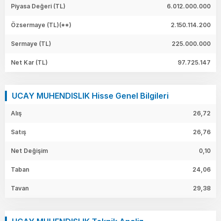
Piyasa Değeri
(TL)
6.012.000.000
Özsermaye
(TL)(**)
2.150.114.200
Sermaye
(TL)
225.000.000
Net Kar
(TL)
97.725.147
UCAY MUHENDISLIK Hisse Genel Bilgileri
Alış
26,72
Satış
26,76
Net Değişim
0,10
Taban
24,06
Tavan
29,38