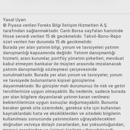
Yasal Uyarı
© Piyasa verileri Foreks Bilgi İletişim Hizmetleri A.Ş.
tarafından sağlanmaktadır. Canlı Borsa sayfaları haricinde
Hisse senedi verileri 15 dk gecikmelidir. Tahvil-Bono-Repo
özet verileri her durumda 15 dk gecikmelidir.
Burada yer alan yatırım bilgi, yorum ve tavsiyeleri yatırım
danışmanlığı kapsamında değildir. Yatırım danışmanlığı
hizmeti; aracı kurumlar, portföy yönetim şirketleri, mevduat
kabul etmeyen bankalar ile müşteri arasında imzalanacak
yatırım danışmanlığı sözleşmesi çerçevesinde
sunulmaktadır. Burada yer alan yorum ve tavsiyeler, yorum
ve tavsiyede bulunanların kişisel görüşlerine
dayanmaktadır. Bu görüşler mali durumunuz ile risk ve getiri
tercihlerinize uygun olmayabilir. Bu nedenle, sadece burada
yer alan bilgilere dayanılarak yatırım kararı verilmesi
beklentilerinize uygun sonuçlar doğurmayabilir. Bununla
beraber gerek site üzerindeki, gerekse site için kullanılan
kaynaklardaki hata ve eksikliklerden ve sitedeki bilgilerin
kullanılması sonucunda yatırımcıların uğrayabilecekleri
doğrudan ve/veya dolaylı zararlardan, kar yoksunluğundan,
manevi zararlardan ve üçüncü kişilerin uğrayabileceği