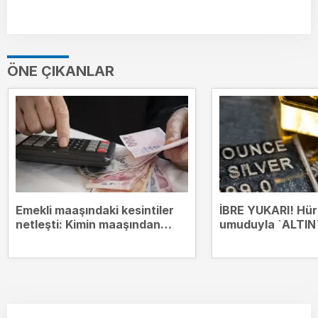
ÖNE ÇIKANLAR
Emekli maaşındaki kesintiler
İBRE YUKARI! Hü
netleşti: Kimin maaşından
umuduyla `ALTIN`
hangi borçlar kesilecek?
zirvesinde