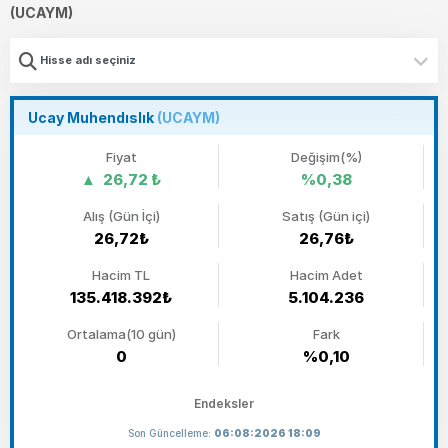
(UCAYM)
Ucay Muhendıslık
(UCAYM)
Fiyat
Değişim(%)
26,72 ₺
%0,38
Alış (Gün İçi)
Satış (Gün içi)
26,72₺
26,76₺
Hacim TL
Hacim Adet
135.418.392₺
5.104.236
Ortalama(10 gün)
Fark
0
%0,10
Endeksler
Son Güncelleme:
06:08:2026 18:09