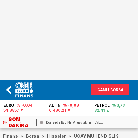
CANLI BORSA
EURO
% -0,04
ALTIN
% -0,09
PETROL
% 3,73
54,9857
6.490,21
82,41
SON
...
Komşuda Batı Nil Virüsü alarmı! Vak...
DAKIKA
Finans
>
Borsa
>
Hisseler
>
UCAY MUHENDISLIK