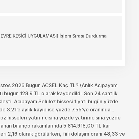
RE KESİCİ UYGULAMASI( İşlem Sırası Durdurma
ustos 2026 Bugün ACSEL Kaç TL? (Anlık Acıpayam
ı bugün 128.9 TL olarak kaydedildi. Son 24 saatlik
leşti. Acıpayam Seluloz hissesi fiyatı bugün yüzde
e 3.21’e aylık kayıp ise yüzde 7.55’ye oranında...
uloz hisseleri yatırımcısına yüzde yatırımcısına yüzde
lanan bilanço rakamlarında 5.814.918,00 TL kar
ri 2,16 olarak görülürken, fiili dolaşım oranı 48,33 ve