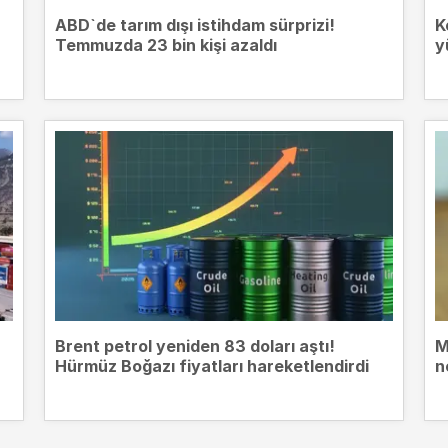
ABD`de tarım dışı istihdam sürprizi!
K
Temmuzda 23 bin kişi azaldı
y
Brent petrol yeniden 83 doları aştı!
M
Hürmüz Boğazı fiyatları hareketlendirdi
n
m