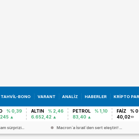
TAHVİL-BONO
VARANT
ANALİZ
HABERLER
KRİPTO PA
O
% 0,39
ALTIN
% 2,46
PETROL
% 1,10
FAİZ
% 0
2245
6.652,42
83,40
40,02
am sürprizi...
Macron`a İsrail`den sert eleştiri! ...