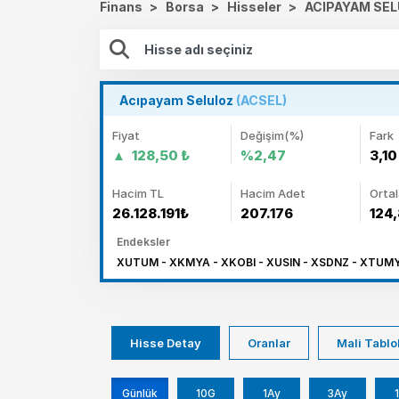
Finans
>
Borsa
>
Hisseler
>
ACIPAYAM SEL
Acıpayam Seluloz
(ACSEL)
Fiyat
Değişim(%)
Fark
128,50 ₺
%2,47
3,10
Hacim TL
Hacim Adet
Orta
26.128.191₺
207.176
124,
Endeksler
XUTUM - XKMYA - XKOBI - XUSIN - XSDNZ - XTUMY
Hisse Detay
Oranlar
Mali Tablo
Günlük
10G
1Ay
3Ay
1