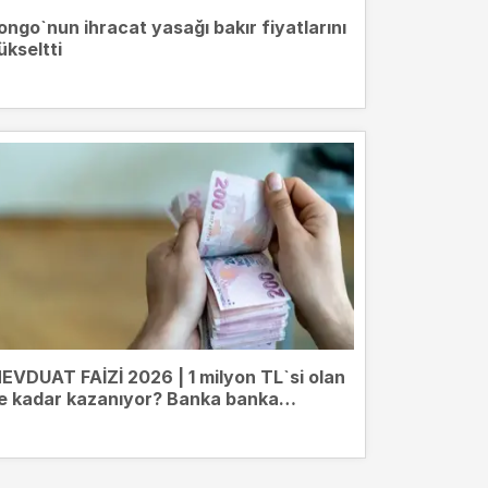
ongo`nun ihracat yasağı bakır fiyatlarını
ükseltti
EVDUAT FAİZİ 2026 | 1 milyon TL`si olan
e kadar kazanıyor? Banka banka
evduat getirileri