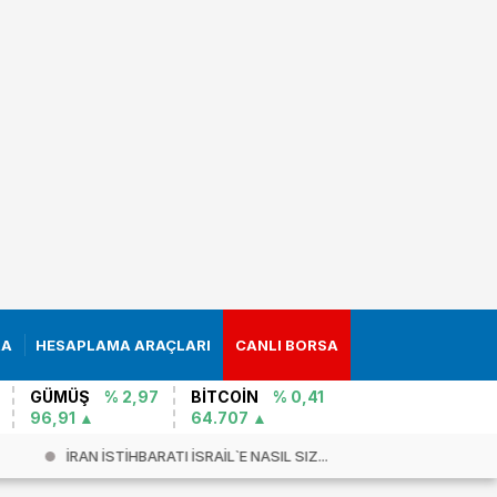
RA
HESAPLAMA ARAÇLARI
CANLI BORSA
GÜMÜŞ
% 2,97
BİTCOİN
% 0,41
96,91
64.707
İRAN İSTİHBARATI İSRAİL`E NASIL SIZ...
İran-ABD s