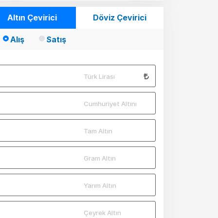
Altın Çevirici
Döviz Çevirici
Alış
Satış
Türk Lirası
Cumhuriyet Altını
Tam Altın
Gram Altın
Yarım Altın
Çeyrek Altın