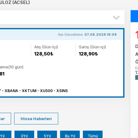
ULOZ (ACSEL)
Son Güncelleme:
07.08.2026 18:09
D
Alış (Gün İçi)
Satış (Gün içi)
128,50₺
128,90₺
A
Ö
lama(10 gün)
E
1
81
 - XBANA - XKTUM - XU500 - XSINS
lar
Hisse Haberleri
Yıl
3Yıl
5Yıl
Bu Yıl
Tümü