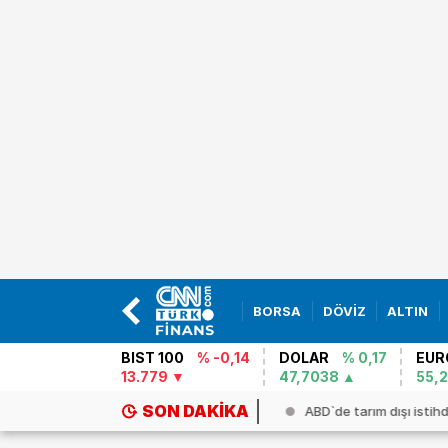
BORSA
DÖVİZ
ALTIN
BIST 100
% -0,14
DOLAR
% 0,17
EUR
13.779
47,7038
55,
SON DAKIKA
ının kilogram fiyatı 6 milyon 67...
ABD`de tarım dışı istihd