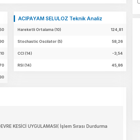
ACIPAYAM SELULOZ Teknik Analiz
50
Hareketli Ortalama (10)
124,81
90
Stochastic Oscilator (5)
58,26
,10
CCI (14)
-3,54
,70
RSI (14)
45,86
30
RE KESİCİ UYGULAMASI( İşlem Sırası Durdurma