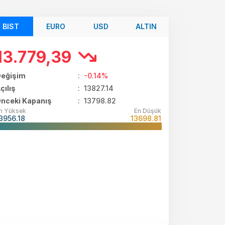
BIST
EURO
USD
ALTIN
13.779,39
eğişim
:
-0.14%
çılış
:
13827.14
nceki Kapanış
: 13798.82
n Yüksek
En Düşük
3956.18
13698.81