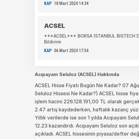
KAP
18 Mart 2024 14:34
ACSEL
***ACSEL*** BORSA İSTANBUL BISTECH DEV
Bildirimi
KAP
06 Mart 2024 17:54
Acıpayam Seluloz (ACSEL) Hakkında
ACSEL Hisse Fiyatı Bugün Ne Kadar? 07 Ağ
Seluloz Hissesi Ne Kadar?) ACSEL hisse fiyat
işlem hacmi 226.128.191,00 TL olarak gerçek
2.47 artış kaydederken, haftalık kazanç yüzd
Yıllık verilerde ise son 1 yılda Acıpayam Sel
12.23 kazandırdı. Acıpayam Seluloz son açık
açıkladı. ACSEL hissesinin piyasa/defter değe