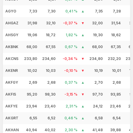
AGYO
7,33
7,30
0,41 %
7,35
7,28
7
AHGAZ
31,98
32,10
-0,37 %
32,00
31,54
3
AHSGY
19,06
18,72
1,82 %
19,30
18,62
1
AKBNK
68,00
67,55
0,67 %
68,00
67,35
67
AKCNS
233,80
234,60
-0,34 %
234,80
232,20
233
AKENR
10,02
10,03
-0,10 %
10,19
10,01
1
AKFGY
2,69
2,68
0,37 %
2,70
2,68
2
AKFIS
95,20
98,30
-3,15 %
97,70
93,85
9
AKFYE
23,94
23,40
2,31 %
24,12
23,46
23
AKGRT
6,55
6,52
0,46 %
6,58
6,54
6
AKHAN
40,94
40,02
2,30 %
41,48
39,88
40