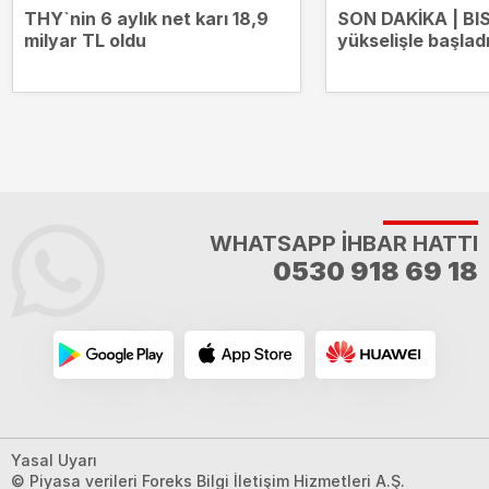
THY`nin 6 aylık net karı 18,9
SON DAKİKA | BI
milyar TL oldu
yükselişle başlad
13.707 puana çıkt
WHATSAPP İHBAR HATTI
0530 918 69 18
Yasal Uyarı
© Piyasa verileri Foreks Bilgi İletişim Hizmetleri A.Ş.