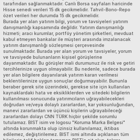
tarafından sağlanmaktadır. Canlı Borsa sayfaları haricinde
Hisse senedi verileri 15 dk gecikmelidir. Tahvil-Bono-Repo
özet verileri her durumda 15 dk gecikmelidir.
Burada yer alan yatırım bilgi, yorum ve tavsiyeleri yatırım
danışmanlığı kapsamında değildir. Yatırım danışmanlığı
hizmeti; aracı kurumlar, portföy yönetim şirketleri, mevduat
kabul etmeyen bankalar ile müşteri arasında imzalanacak
yatırım danışmanlığı sözleşmesi çerçevesinde
sunulmaktadır. Burada yer alan yorum ve tavsiyeler, yorum
ve tavsiyede bulunanların kişisel görüşlerine
dayanmaktadır. Bu görüşler mali durumunuz ile risk ve getiri
tercihlerinize uygun olmayabilir. Bu nedenle, sadece burada
yer alan bilgilere dayanılarak yatırım kararı verilmesi
beklentilerinize uygun sonuçlar doğurmayabilir. Bununla
beraber gerek site üzerindeki, gerekse site için kullanılan
kaynaklardaki hata ve eksikliklerden ve sitedeki bilgilerin
kullanılması sonucunda yatırımcıların uğrayabilecekleri
doğrudan ve/veya dolaylı zararlardan, kar yoksunluğundan,
manevi zararlardan ve üçüncü kişilerin uğrayabileceği
zararlardan dolayı CNN TÜRK hiçbir şekilde sorumlu
tutulamaz. BIST isim ve logosu "Koruma Marka Belgesi"
altında korunmakta olup izinsiz kullanılamaz, iktibas
edilemez, değiştirilemez. BIST ismi altında açıklanan tüm