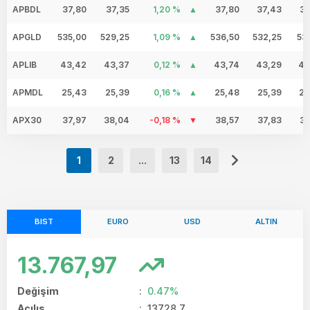
APBDL
37,80
37,35
1,20 %
37,80
37,43
37
APGLD
535,00
529,25
1,09 %
536,50
532,25
53
APLIB
43,42
43,37
0,12 %
43,74
43,29
43
APMDL
25,43
25,39
0,16 %
25,48
25,39
25
APX30
37,97
38,04
-0,18 %
38,57
37,83
37
1
2
...
13
14
BIST
EURO
USD
ALTIN
13.767,97
Değişim
:
0.47%
Açılış
:
13728.7