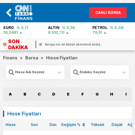
CANLI BORSA
EURO
% 0,11
ALTIN
% 0,56
PETROL
% 0,08
55,0681
6.532,70
79,51
SON
Avrupa`nın en büyük ekonomisi endiş...
DAKIKA
Finans
>
Borsa
>
Hisse Fiyatları
A
B
C
D
E
F
G
H
I
Hisse Fiyatları
Hisse
Son
Dün
Değişim %
Yüksek
Düşük
Ağ.