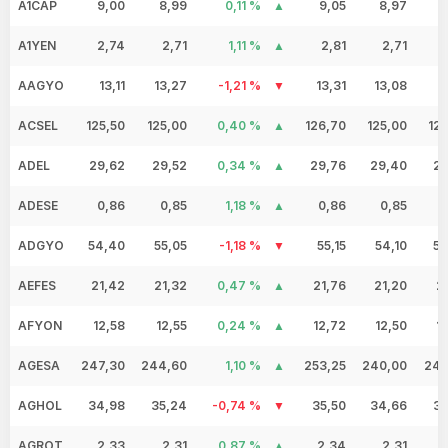
A1CAP
9,00
8,99
0,11 %
9,05
8,97
9
A1YEN
2,74
2,71
1,11 %
2,81
2,71
2
AAGYO
13,11
13,27
-1,21 %
13,31
13,08
1
ACSEL
125,50
125,00
0,40 %
126,70
125,00
125
ADEL
29,62
29,52
0,34 %
29,76
29,40
29
ADESE
0,86
0,85
1,18 %
0,86
0,85
0
ADGYO
54,40
55,05
-1,18 %
55,15
54,10
54
AEFES
21,42
21,32
0,47 %
21,76
21,20
2
AFYON
12,58
12,55
0,24 %
12,72
12,50
1
AGESA
247,30
244,60
1,10 %
253,25
240,00
249
AGHOL
34,98
35,24
-0,74 %
35,50
34,66
35
AGROT
2,33
2,31
0,87 %
2,34
2,31
2