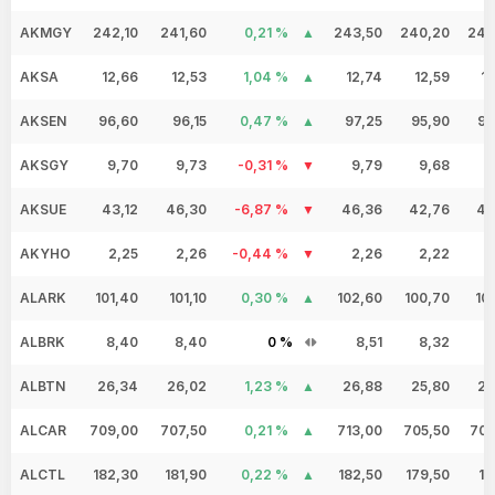
AKMGY
242,10
241,60
0,21 %
243,50
240,20
242
AKSA
12,66
12,53
1,04 %
12,74
12,59
1
AKSEN
96,60
96,15
0,47 %
97,25
95,90
96
AKSGY
9,70
9,73
-0,31 %
9,79
9,68
9
AKSUE
43,12
46,30
-6,87 %
46,36
42,76
43
AKYHO
2,25
2,26
-0,44 %
2,26
2,22
2
ALARK
101,40
101,10
0,30 %
102,60
100,70
10
ALBRK
8,40
8,40
0 %
8,51
8,32
8
ALBTN
26,34
26,02
1,23 %
26,88
25,80
26
ALCAR
709,00
707,50
0,21 %
713,00
705,50
708
ALCTL
182,30
181,90
0,22 %
182,50
179,50
18