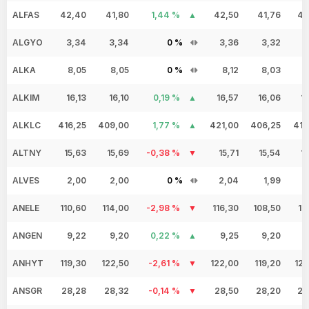
ALFAS
42,40
41,80
1,44 %
42,50
41,76
42
ALGYO
3,34
3,34
0 %
3,36
3,32
3
ALKA
8,05
8,05
0 %
8,12
8,03
8
ALKIM
16,13
16,10
0,19 %
16,57
16,06
1
ALKLC
416,25
409,00
1,77 %
421,00
406,25
414
ALTNY
15,63
15,69
-0,38 %
15,71
15,54
1
ALVES
2,00
2,00
0 %
2,04
1,99
ANELE
110,60
114,00
-2,98 %
116,30
108,50
11
ANGEN
9,22
9,20
0,22 %
9,25
9,20
9
ANHYT
119,30
122,50
-2,61 %
122,00
119,20
120
ANSGR
28,28
28,32
-0,14 %
28,50
28,20
28