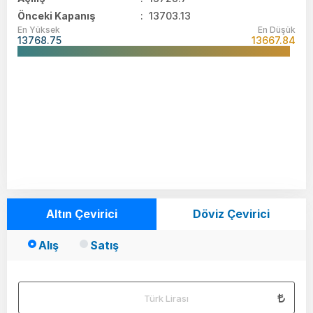
Önceki Kapanış
: 13703.13
En Yüksek
En Düşük
13768.75
13667.84
Altın Çevirici
Döviz Çevirici
Alış
Satış
Türk Lirası