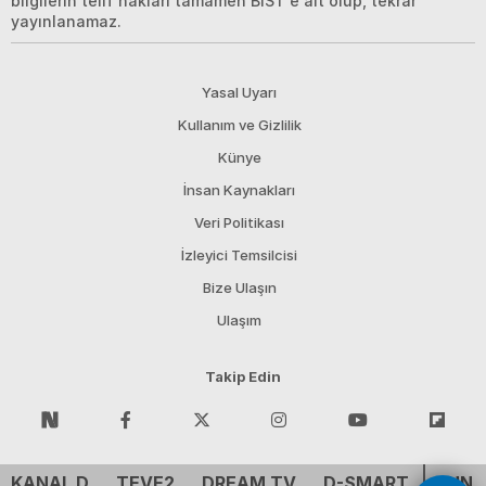
bilgilerin telif hakları tamamen BIST'e ait olup, tekrar
yayınlanamaz.
Yasal Uyarı
Kullanım ve Gizlilik
Künye
İnsan Kaynakları
Veri Politikası
İzleyici Temsilcisi
Bize Ulaşın
Ulaşım
Takip Edin
KANAL D
TEVE2
DREAM TV
D-SMART
CNN 