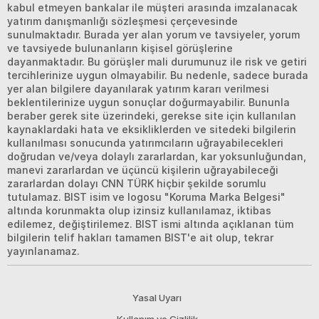
kabul etmeyen bankalar ile müşteri arasında imzalanacak
yatırım danışmanlığı sözleşmesi çerçevesinde
sunulmaktadır. Burada yer alan yorum ve tavsiyeler, yorum
ve tavsiyede bulunanların kişisel görüşlerine
dayanmaktadır. Bu görüşler mali durumunuz ile risk ve getiri
tercihlerinize uygun olmayabilir. Bu nedenle, sadece burada
yer alan bilgilere dayanılarak yatırım kararı verilmesi
beklentilerinize uygun sonuçlar doğurmayabilir. Bununla
beraber gerek site üzerindeki, gerekse site için kullanılan
kaynaklardaki hata ve eksikliklerden ve sitedeki bilgilerin
kullanılması sonucunda yatırımcıların uğrayabilecekleri
doğrudan ve/veya dolaylı zararlardan, kar yoksunluğundan,
manevi zararlardan ve üçüncü kişilerin uğrayabileceği
zararlardan dolayı CNN TÜRK hiçbir şekilde sorumlu
tutulamaz. BIST isim ve logosu "Koruma Marka Belgesi"
altında korunmakta olup izinsiz kullanılamaz, iktibas
edilemez, değiştirilemez. BIST ismi altında açıklanan tüm
bilgilerin telif hakları tamamen BIST'e ait olup, tekrar
yayınlanamaz.
Yasal Uyarı