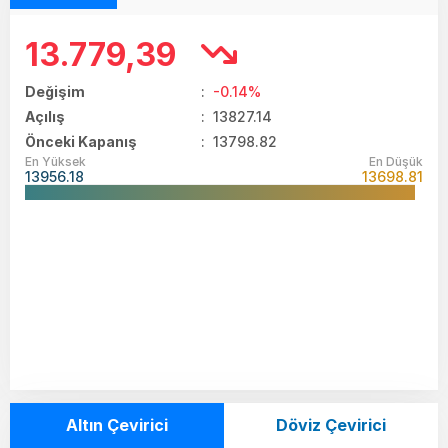
13.779,39
Değişim
:
-0.14%
Açılış
:
13827.14
Önceki Kapanış
: 13798.82
En Yüksek
En Düşük
13956.18
13698.81
Altın Çevirici
Döviz Çevirici