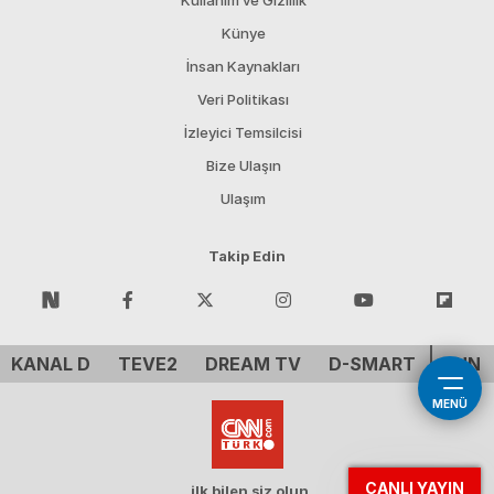
Kullanım ve Gizlilik
Künye
İnsan Kaynakları
Veri Politikası
İzleyici Temsilcisi
Bize Ulaşın
Ulaşım
Takip Edin
KANAL D
TEVE2
DREAM TV
D-SMART
CNN 
MENÜ
CANLI YAYIN
ilk bilen siz olun