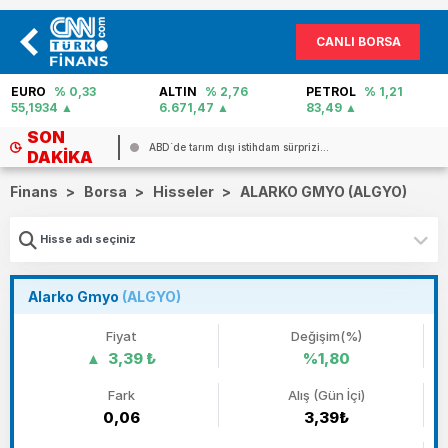
CANLI BORSA
EURO
% 0,33
ALTIN
% 2,76
PETROL
% 1,21
55,1934
6.671,47
83,49
SON
ABD`de tarım dışı istihdam sürprizi...
DAKIKA
Finans
>
Borsa
>
Hisseler
>
ALARKO GMYO (ALGYO)
Alarko Gmyo
(ALGYO)
Fiyat
Değişim(%)
3,39 ₺
%1,80
Fark
Alış (Gün İçi)
0,06
3,39₺