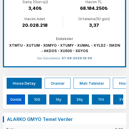
Satış (Gün içi)
Hacim TL
3,40₺
68.184.250₺
Hacim Adet
Ortalama(10 gün)
20.028.218
3,37
Endeksler
XTMTU - XUTUM - XGMYO - XTUMY - XUMAL - XYLDZ - ISKDN
- AKDOS - XU500 - XGYOS
Son Güncelleme:
07:08:2026 18:09
Hisse Detay
Oranlar
Mali Tablolar
Hisse
Günlük
10G
1Ay
3Ay
1Yıl
3Yıl
ALARKO GMYO Temel Veriler