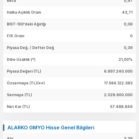
Beta
0,97
Halka Açıklık Oranı
43,71
BIST-100'deki Ağırlğı
0,08
F/K Oranı
0
Piyasa Değ. / Defter Değ
0,39
Dibe Uzaklık (*)
21,00%
Piyasa Değeri
(TL)
6.897.240.000
Özsermaye
(TL)(**)
17.584.122.383
Sermaye
(TL)
2.028.600.000
Net Kar
(TL)
57.488.849
ALARKO GMYO Hisse Genel Bilgileri
Alış
3,39