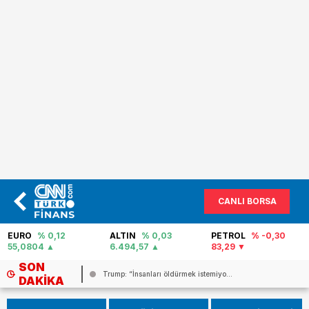
CANLI BORSA
EURO
% 0,12
ALTIN
% 0,03
PETROL
% -0,30
55,0804
6.494,57
83,29
SON
..
Trump: “İnsanları öldürmek istemiyo...
DAKIKA