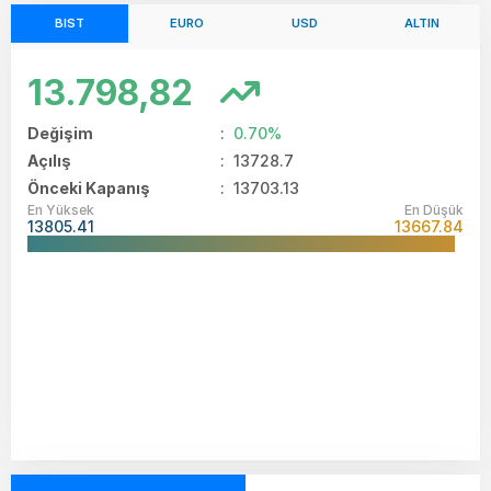
BIST
EURO
USD
ALTIN
13.798,82
Değişim
:
0.70%
Açılış
:
13728.7
Önceki Kapanış
: 13703.13
En Yüksek
En Düşük
13805.41
13667.84