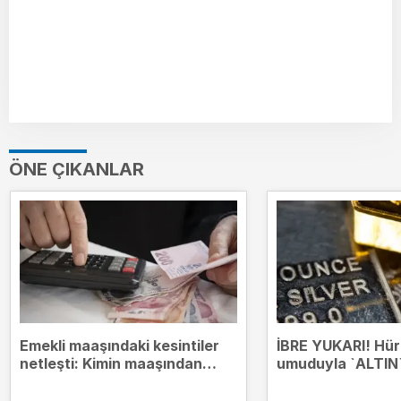
ÖNE ÇIKANLAR
Emekli maaşındaki kesintiler
İBRE YUKARI! Hü
netleşti: Kimin maaşından
umuduyla `ALTIN`
hangi borçlar kesilecek?
zirvesinde