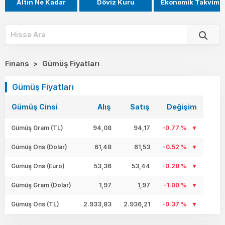
Altın Ne Kadar
Döviz Kuru
Ekonomik Takvim
Finans
>
Gümüş Fiyatları
Gümüş Fiyatları
Gümüş Cinsi
Alış
Satış
Değişim
Gümüş Gram (TL)
94,08
94,17
-0.77 %
Gümüş Ons (Dolar)
61,48
61,53
-0.52 %
Gümüş Ons (Euro)
53,36
53,44
-0.28 %
Gümüş Gram (Dolar)
1,97
1,97
-1.00 %
Gümüş Ons (TL)
2.933,83
2.936,21
-0.37 %