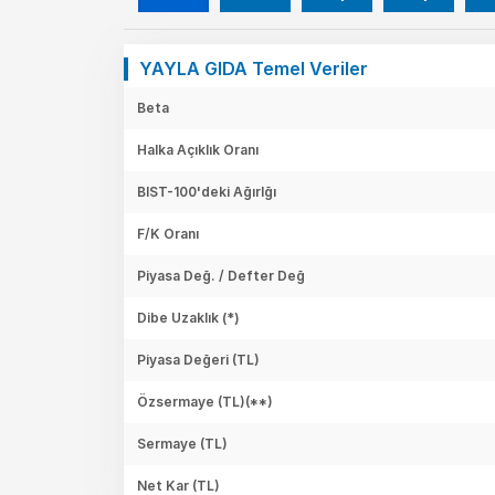
YAYLA GIDA Temel Veriler
Beta
Halka Açıklık Oranı
BIST-100'deki Ağırlğı
F/K Oranı
Piyasa Değ. / Defter Değ
Dibe Uzaklık (*)
Piyasa Değeri
(TL)
Özsermaye
(TL)(**)
Sermaye
(TL)
Net Kar
(TL)