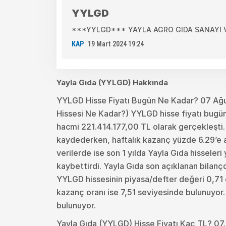
YYLGD
***YYLGD*** YAYLA AGRO GIDA SANAYİ VE T
KAP
19 Mart 2024 19:24
Yayla Gıda (YYLGD) Hakkında
YYLGD Hisse Fiyatı Bugün Ne Kadar? 07 Ağ
Hissesi Ne Kadar?) YYLGD hisse fiyatı bugün
hacmi 221.414.177,00 TL olarak gerçekleşti. 
kaydederken, haftalık kazanç yüzde 6.29’e ayl
verilerde ise son 1 yılda Yayla Gıda hisseler
kaybettirdi. Yayla Gıda son açıklanan bilanç
YYLGD hissesinin piyasa/defter değeri 0,71 ol
kazanç oranı ise 7,51 seviyesinde bulunuyor
bulunuyor.
Yayla Gıda (YYLGD) Hisse Fiyatı Kaç TL? 07.