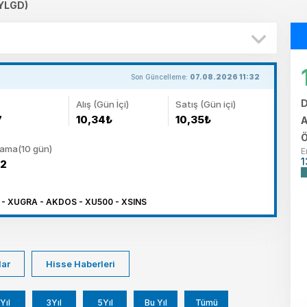
YYLGD)
Son Güncelleme:
07.08.2026 11:32
D
Alış (Gün İçi)
Satış (Gün içi)
7
10,34₺
10,35₺
A
Ö
lama(10 gün)
E
1
02
 - XUGRA - AKDOS - XU500 - XSINS
lar
Hisse Haberleri
Yıl
3Yıl
5Yıl
Bu Yıl
Tümü