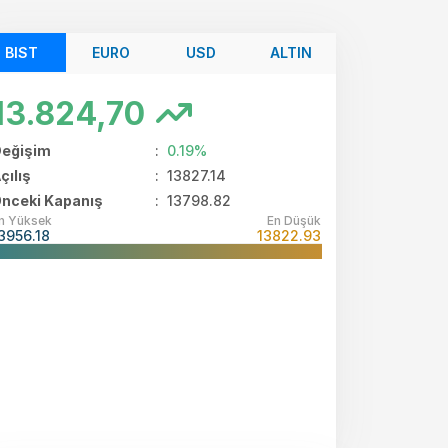
BIST
EURO
USD
ALTIN
13.824,70
eğişim
:
0.19%
çılış
:
13827.14
nceki Kapanış
: 13798.82
n Yüksek
En Düşük
3956.18
13822.93