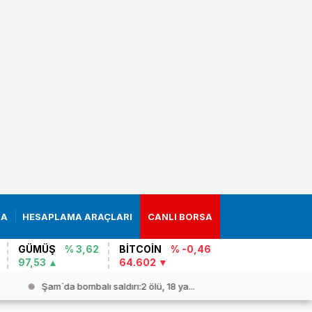
RA
HESAPLAMA ARAÇLARI
CANLI BORSA
GÜMÜŞ
% 3,62
BİTCOİN
% -0,46
97,53
64.602
Şam`da bombalı saldırı:2 ölü, 18 ya...
Ben-Gvir 