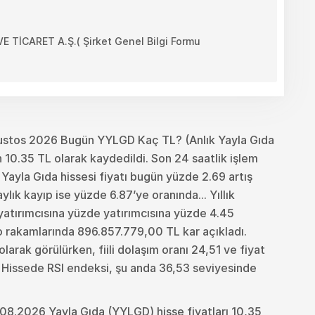
İCARET A.Ş.( Şirket Genel Bilgi Formu
ustos 2026 Bugün YYLGD Kaç TL? (Anlık Yayla Gıda
 10.35 TL olarak kaydedildi. Son 24 saatlik işlem
Yayla Gıda hissesi fiyatı bugün yüzde 2.69 artış
ık kayıp ise yüzde 6.87’ye oranında... Yıllık
i yatırımcısına yüzde yatırımcısına yüzde 4.45
o rakamlarında 896.857.779,00 TL kar açıkladı.
arak görülürken, fiili dolaşım oranı 24,51 ve fiyat
. Hissede RSI endeksi, şu anda 36,53 seviyesinde
08.2026 Yayla Gıda (YYLGD) hisse fiyatları 10,35