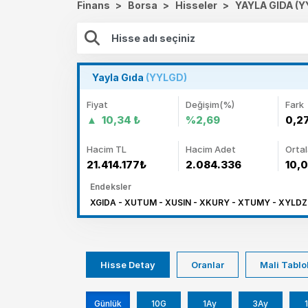
Finans
>
Borsa
>
Hisseler
>
YAYLA GIDA (
Yayla Gıda
(YYLGD)
Fiyat
Değişim(%)
Fark
10,34 ₺
%2,69
0,2
Hacim TL
Hacim Adet
Orta
21.414.177₺
2.084.336
10,
Endeksler
XGIDA - XUTUM - XUSIN - XKURY - XTUMY - XYLDZ
Hisse Detay
Oranlar
Mali Tablo
Günlük
10G
1Ay
3Ay
1