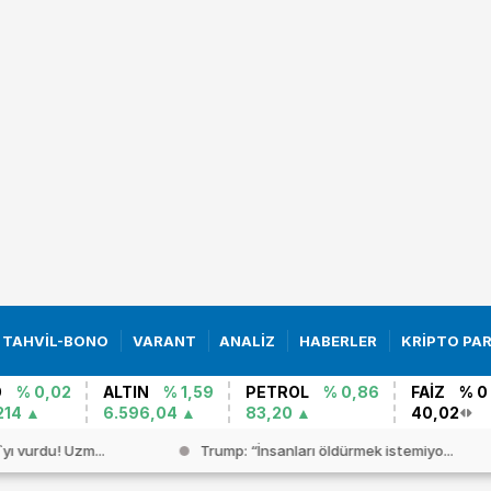
TAHVİL-BONO
VARANT
ANALİZ
HABERLER
KRİPTO PA
O
% 0,02
ALTIN
% 1,59
PETROL
% 0,86
FAİZ
% 0
214
6.596,04
83,20
40,02
yı vurdu! Uzm...
Trump: “İnsanları öldürmek istemiyo...