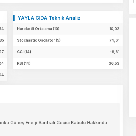
YAYLA GIDA Teknik Analiz
34
Hareketli Ortalama (10)
10,02
,35
Stochastic Oscilator (5)
74,61
27
CCI (14)
-8,61
04
RSI (14)
36,53
,04
rika Güneş Enerji Santrali Geçici Kabulü Hakkında