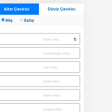
Altın Çevirici
Döviz Çevirici
Alış
Satış
Türk Lirası
Cumhuriyet Altını
Tam Altın
Gram Altın
Yarım Altın
Çeyrek Altın