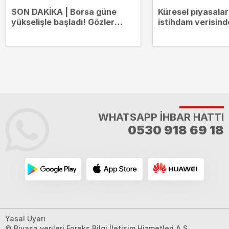
SON DAKİKA | Borsa güne
Küresel piyasala
yükselişle başladı! Gözler
istihdam verisind
14.000 puanda
WHATSAPP İHBAR HATTI
0530 918 69 18
Yasal Uyarı
© Piyasa verileri Foreks Bilgi İletişim Hizmetleri A.Ş.