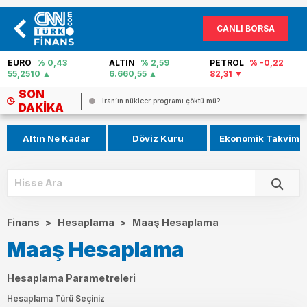
CANLI BORSA
EURO
% 0,43
ALTIN
% 2,59
PETROL
% -0,22
55,2510
6.660,55
82,31
SON
İran’ın nükleer programı çöktü mü?...
DAKIKA
Altın Ne Kadar
Döviz Kuru
Ekonomik Takvim
Finans
>
Hesaplama
>
Maaş Hesaplama
Maaş Hesaplama
Hesaplama Parametreleri
Hesaplama Türü Seçiniz