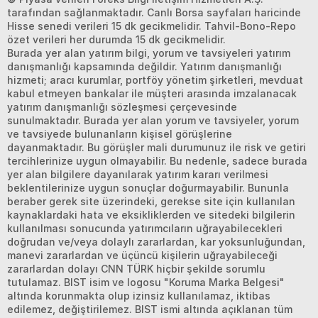
tarafından sağlanmaktadır. Canlı Borsa sayfaları haricinde
Hisse senedi verileri 15 dk gecikmelidir. Tahvil-Bono-Repo
özet verileri her durumda 15 dk gecikmelidir.
Burada yer alan yatırım bilgi, yorum ve tavsiyeleri yatırım
danışmanlığı kapsamında değildir. Yatırım danışmanlığı
hizmeti; aracı kurumlar, portföy yönetim şirketleri, mevduat
kabul etmeyen bankalar ile müşteri arasında imzalanacak
yatırım danışmanlığı sözleşmesi çerçevesinde
sunulmaktadır. Burada yer alan yorum ve tavsiyeler, yorum
ve tavsiyede bulunanların kişisel görüşlerine
dayanmaktadır. Bu görüşler mali durumunuz ile risk ve getiri
tercihlerinize uygun olmayabilir. Bu nedenle, sadece burada
yer alan bilgilere dayanılarak yatırım kararı verilmesi
beklentilerinize uygun sonuçlar doğurmayabilir. Bununla
beraber gerek site üzerindeki, gerekse site için kullanılan
kaynaklardaki hata ve eksikliklerden ve sitedeki bilgilerin
kullanılması sonucunda yatırımcıların uğrayabilecekleri
doğrudan ve/veya dolaylı zararlardan, kar yoksunluğundan,
manevi zararlardan ve üçüncü kişilerin uğrayabileceği
zararlardan dolayı CNN TÜRK hiçbir şekilde sorumlu
tutulamaz. BIST isim ve logosu "Koruma Marka Belgesi"
altında korunmakta olup izinsiz kullanılamaz, iktibas
edilemez, değiştirilemez. BIST ismi altında açıklanan tüm