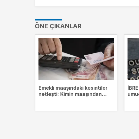
ÖNE ÇIKANLAR
Emekli maaşındaki kesintiler
İBRE
netleşti: Kimin maaşından
umud
hangi borçlar kesilecek?
zirv