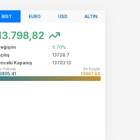
BIST
EURO
USD
ALTIN
13.798,82
eğişim
:
0.70%
çılış
:
13728.7
nceki Kapanış
: 13703.13
n Yüksek
En Düşük
3805.41
13667.84