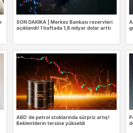
n
SON DAKİKA | Merkez Bankası rezervleri
A
açıklandı! 1 haftada 1,8 milyar dolar arttı
g
ABD`de petrol stoklarında sürpriz artış!
P
Beklentilerin tersine yükseldi
d