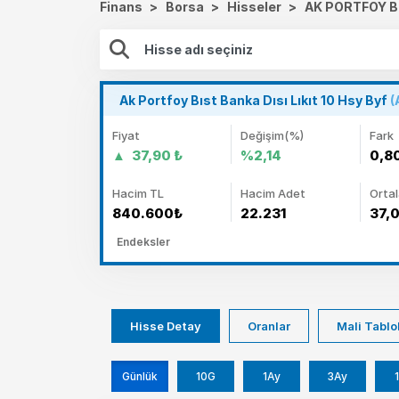
Finans
>
Borsa
>
Hisseler
>
AK PORTFOY BI
Ak Portfoy Bıst Banka Dısı Lıkıt 10 Hsy Byf
(
Fiyat
Değişim(%)
Fark
37,90 ₺
%2,14
0,8
Hacim TL
Hacim Adet
Orta
840.600₺
22.231
37,
Endeksler
Hisse Detay
Oranlar
Mali Tablo
Günlük
10G
1Ay
3Ay
1