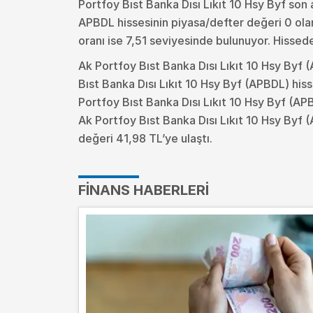
Portfoy Bıst Banka Dısı Lıkıt 10 Hsy Byf son 
APBDL hissesinin piyasa/defter değeri 0 olar
oranı ise 7,51 seviyesinde bulunuyor. Hissed
Ak Portfoy Bıst Banka Dısı Lıkıt 10 Hsy Byf
Bıst Banka Dısı Lıkıt 10 Hsy Byf (APBDL) his
Portfoy Bıst Banka Dısı Lıkıt 10 Hsy Byf (A
Ak Portfoy Bıst Banka Dısı Lıkıt 10 Hsy Byf 
değeri 41,98 TL’ye ulaştı.
FINANS HABERLERI