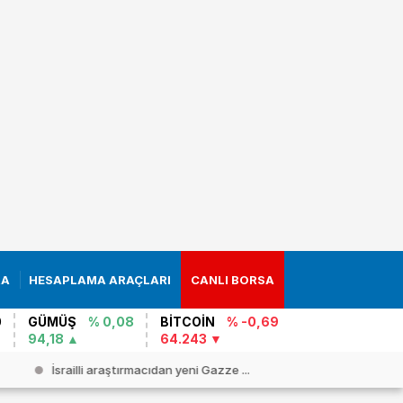
RA
HESAPLAMA ARAÇLARI
CANLI BORSA
0
GÜMÜŞ
% 0,08
BİTCOİN
% -0,69
94,18
64.243
Cezayir`de yolcu otobüsü şarampole ...
`ÖNCELİĞİ