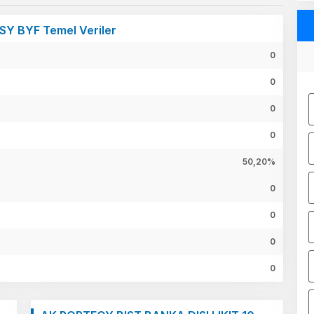
SY BYF Temel Veriler
0
0
0
0
50,20%
0
0
0
0