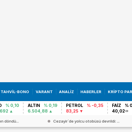
TAHVİL-BONO
VARANT
ANALİZ
HABERLER
KRİPTO PA
O
% 0,10
ALTIN
% 0,19
PETROL
% -0,35
FAİZ
% 
0692
6.504,88
83,25
40,02
 devrildi: ...
İsrailli araştırmacıdan yeni Gazze ...