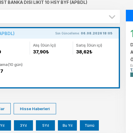
ST BANKA DISI LIKIT 10 HSY BYF (APBDL)
APBDL)
Son Güncelleme:
06.08.2026 18:05
D
Alış (Gün İçi)
Satış (Gün içi)
0
37,90₺
38,62₺
A
Ö
lama(10 gün)
E
1
07
lar
Hisse Haberleri
Yıl
3Yıl
5Yıl
Bu Yıl
Tümü