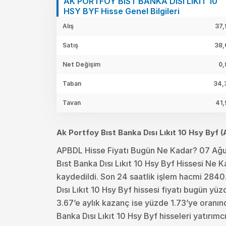
AK PORTFOY BIST BANKA DISI LIKIT 10
HSY BYF Hisse Genel Bilgileri
Alış
37,
Satış
38,
Net Değişim
0,
Taban
34,
Tavan
41,
Ak Portfoy Bıst Banka Dısı Lıkıt 10 Hsy Byf
APBDL Hisse Fiyatı Bugün Ne Kadar? 07 Ağ
Bıst Banka Dısı Lıkıt 10 Hsy Byf Hissesi Ne 
kaydedildi. Son 24 saatlik işlem hacmi 2840
Dısı Lıkıt 10 Hsy Byf hissesi fiyatı bugün y
3.67’e aylık kazanç ise yüzde 1.73’ye oranında
Banka Dısı Lıkıt 10 Hsy Byf hisseleri yatırım