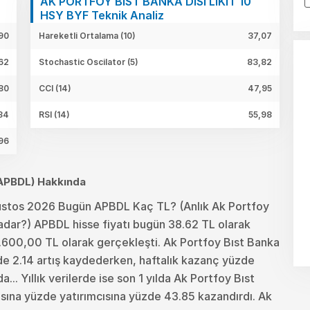
AK PORTFOY BIST BANKA DISI LIKIT 10
HSY BYF Teknik Analiz
90
Hareketli Ortalama (10)
37,07
62
Stochastic Oscilator (5)
83,82
80
CCI (14)
47,95
34
RSI (14)
55,98
96
 (APBDL) Hakkında
ustos 2026 Bugün APBDL Kaç TL? (Anlık Ak Portfoy
Kadar?) APBDL hisse fiyatı bugün 38.62 TL olarak
.600,00 TL olarak gerçekleşti. Ak Portfoy Bıst Banka
üzde 2.14 artış kaydederken, haftalık kazanç yüzde
... Yıllık verilerde ise son 1 yılda Ak Portfoy Bıst
cısına yüzde yatırımcısına yüzde 43.85 kazandırdı. Ak