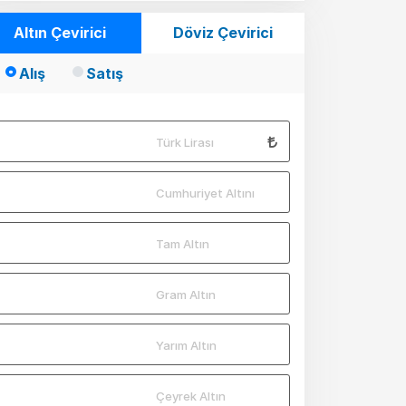
Altın Çevirici
Döviz Çevirici
Alış
Satış
Türk Lirası
Cumhuriyet Altını
Tam Altın
Gram Altın
Yarım Altın
Çeyrek Altın