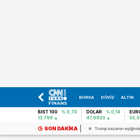
BORSA
DÖVİZ
ALTIN
BIST 100
% 0,70
DOLAR
% 0,14
EUR
13.799
47,6920
55,
SON DAKIKA
mp kazanın eşiğinden döndü...
Cezayir`de yolcu otobüsü