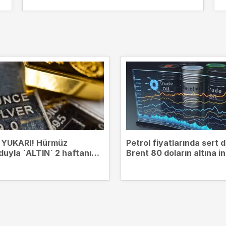
 YUKARI! Hürmüz
Petrol fiyatlarında sert 
uyla `ALTIN` 2 haftanın
Brent 80 doların altına in
esinde