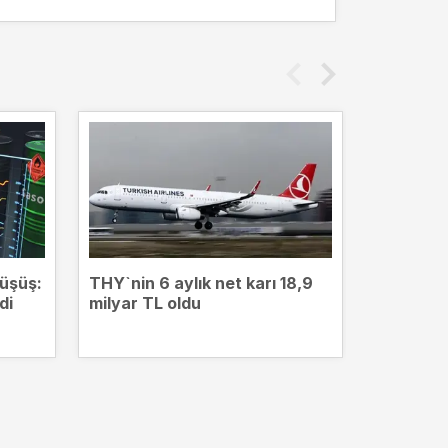
düşüş:
THY`nin 6 aylık net karı 18,9
SON DAKİ
di
milyar TL oldu
yükselişl
13.707 p