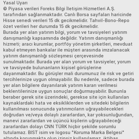
Yasal Uyarı
© Piyasa verileri Foreks Bilgi İletişim Hizmetleri A.Ş.
tarafından sağlanmaktadır. Canlı Borsa sayfaları haricinde
Hisse senedi verileri 15 dk gecikmelidir. Tahvil-Bono-Repo
özet verileri her durumda 15 dk gecikmelidir.
Burada yer alan yatırım bilgi, yorum ve tavsiyeleri yatırım
danışmanlığı kapsamında değildir. Yatırım danışmanlığı
hizmeti; aracı kurumlar, portföy yönetim şirketleri, mevduat
kabul etmeyen bankalar ile müşteri arasında imzalanacak
yatırım danışmanlığı sözleşmesi çerçevesinde
sunulmaktadır. Burada yer alan yorum ve tavsiyeler, yorum
ve tavsiyede bulunanların kişisel görüşlerine
dayanmaktadır. Bu görüşler mali durumunuz ile risk ve getiri
tercihlerinize uygun olmayabilir. Bu nedenle, sadece burada
yer alan bilgilere dayanılarak yatırım kararı verilmesi
beklentilerinize uygun sonuçlar doğurmayabilir. Bununla
beraber gerek site üzerindeki, gerekse site için kullanılan
kaynaklardaki hata ve eksikliklerden ve sitedeki bilgilerin
kullanılması sonucunda yatırımcıların uğrayabilecekleri
doğrudan ve/veya dolaylı zararlardan, kar yoksunluğundan,
manevi zararlardan ve üçüncü kişilerin uğrayabileceği
zararlardan dolayı CNN TÜRK hiçbir şekilde sorumlu
tutulamaz. BIST isim ve logosu "Koruma Marka Belgesi"
altında korunmakta olup izinsiz kullanılamaz, iktibas