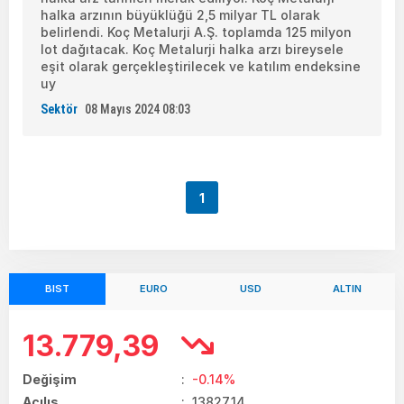
halka arzının büyüklüğü 2,5 milyar TL olarak
belirlendi. Koç Metalurji A.Ş. toplamda 125 milyon
lot dağıtacak. Koç Metalurji halka arzı bireysele
eşit olarak gerçekleştirilecek ve katılım endeksine
uy
Sektör
08 Mayıs 2024 08:03
1
BIST
EURO
USD
ALTIN
13.779,39
Değişim
:
-0.14%
Açılış
:
13827.14