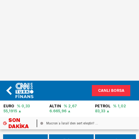
CANLI BORSA
EURO
% 0,33
ALTIN
% 2,67
PETROL
% 1,02
55,1915
6.665,96
83,33
SON
Macron`a İsrail`den sert eleştiri! ...
İRAN İSTİHBARATI İ
DAKIKA