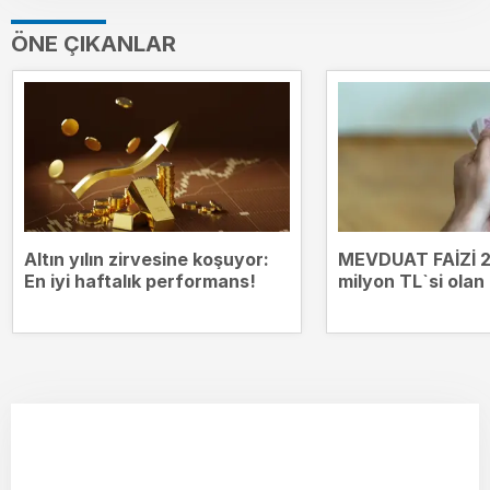
ÖNE ÇIKANLAR
Altın yılın zirvesine koşuyor:
MEVDUAT FAİZİ 2
En iyi haftalık performans!
milyon TL`si olan
kazanıyor? Bank
mevduat getiriler