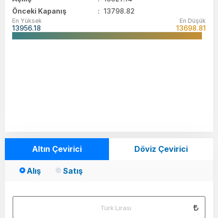
Önceki Kapanış
: 13798.82
En Yüksek
En Düşük
13956.18
13698.81
Altın Çevirici
Döviz Çevirici
Alış
Satış
Türk Lirası