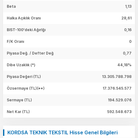
Beta
1,13
Halka Açıklık Oranı
28,61
BIST-100'deki Ağırlğı
0,16
F/K Oranı
0
Piyasa Değ. / Defter Değ
0,77
Dibe Uzaklık (*)
44,18%
Piyasa Değeri
(TL)
13.305.788.798
Özsermaye
(TL)(**)
17.376.545.577
Sermaye
(TL)
194.529.076
Net Kar
(TL)
592.548.673
KORDSA TEKNIK TEKSTIL Hisse Genel Bilgileri