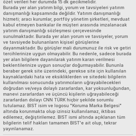
özet verileri her durumda 15 dk gecikmelidir.
Burada yer alan yatırım bilgi, yorum ve tavsiyeleri yatırım
danışmanlığı kapsamında değildir. Yatırım danışmanlığı
hizmeti; aracı kurumlar, portföy yönetim şirketleri, mevduat
kabul etmeyen bankalar ile müşteri arasında imzalanacak
yatırım danışmanlığı sözleşmesi çerçevesinde
sunulmaktadır. Burada yer alan yorum ve tavsiyeler, yorum
ve tavsiyede bulunanların kişisel görüşlerine
dayanmaktadır. Bu görüşler mali durumunuz ile risk ve getiri
tercihlerinize uygun olmayabilir. Bu nedenle, sadece burada
yer alan bilgilere dayanılarak yatırım kararı verilmesi
beklentilerinize uygun sonuçlar doğurmayabilir. Bununla
beraber gerek site üzerindeki, gerekse site için kullanılan
kaynaklardaki hata ve eksikliklerden ve sitedeki bilgilerin
kullanılması sonucunda yatırımcıların uğrayabilecekleri
doğrudan ve/veya dolaylı zararlardan, kar yoksunluğundan,
manevi zararlardan ve üçüncü kişilerin uğrayabileceği
zararlardan dolayı CNN TÜRK hiçbir şekilde sorumlu
tutulamaz. BIST isim ve logosu "Koruma Marka Belgesi"
altında korunmakta olup izinsiz kullanılamaz, iktibas
edilemez, değiştirilemez. BIST ismi altında açıklanan tüm
bilgilerin telif hakları tamamen BIST'e ait olup, tekrar
yayınlanamaz.