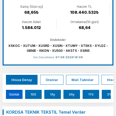
Satış (Gün içi)
Hacim TL
68,65₺
108.440.532₺
Hacim Adet
Ortalama(10 gün)
1.584.012
68,64
Endeksler
XSKOC - XUTUM - XUSRD - XUSIN - XTUMY - XTEKS - XYLDZ -
GBNIE - ISKDN - XU500 - AKSTS - XSINS
Son Güncelleme:
07:08:2026 18:09
Hisse Detay
Oranlar
Mali Tablolar
Hisse
Günlük
10G
1Ay
3Ay
1Yıl
3Yıl
KORDSA TEKNIK TEKSTIL Temel Veriler