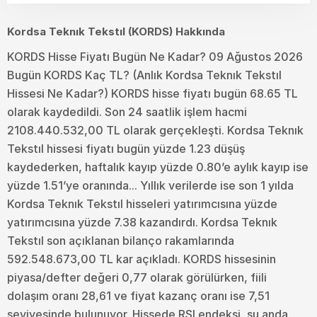
Kordsa Teknık Tekstıl (KORDS) Hakkında
KORDS Hisse Fiyatı Bugün Ne Kadar? 09 Ağustos 2026
Bugün KORDS Kaç TL? (Anlık Kordsa Teknık Tekstıl
Hissesi Ne Kadar?) KORDS hisse fiyatı bugün 68.65 TL
olarak kaydedildi. Son 24 saatlik işlem hacmi
2108.440.532,00 TL olarak gerçekleşti. Kordsa Teknık
Tekstıl hissesi fiyatı bugün yüzde 1.23 düşüş
kaydederken, haftalık kayıp yüzde 0.80’e aylık kayıp ise
yüzde 1.51’ye oranında... Yıllık verilerde ise son 1 yılda
Kordsa Teknık Tekstıl hisseleri yatırımcısına yüzde
yatırımcısına yüzde 7.38 kazandırdı. Kordsa Teknık
Tekstıl son açıklanan bilanço rakamlarında
592.548.673,00 TL kar açıkladı. KORDS hissesinin
piyasa/defter değeri 0,77 olarak görülürken, fiili
dolaşım oranı 28,61 ve fiyat kazanç oranı ise 7,51
seviyesinde bulunuyor. Hissede RSI endeksi, şu anda