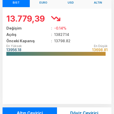
BIST
EURO
USD
ALTIN
13.779,39
Değişim
:
-0.14%
Açılış
:
13827.14
Önceki Kapanış
: 13798.82
En Yüksek
En Düşük
13956.18
13698.81
Altın Çevirici
Döviz Çevirici