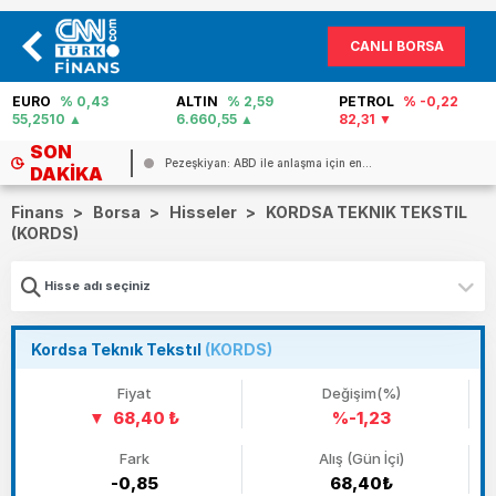
CANLI BORSA
EURO
% 0,43
ALTIN
% 2,59
PETROL
% -0,22
55,2510
6.660,55
82,31
SON
Pezeşkiyan: ABD ile anlaşma için en...
DAKIKA
Finans
>
Borsa
>
Hisseler
>
KORDSA TEKNIK TEKSTIL
(KORDS)
Kordsa Teknık Tekstıl
(KORDS)
Fiyat
Değişim(%)
68,40 ₺
%-1,23
Fark
Alış (Gün İçi)
-0,85
68,40₺