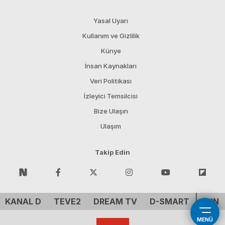
Yasal Uyarı
Kullanım ve Gizlilik
Künye
İnsan Kaynakları
Veri Politikası
İzleyici Temsilcisi
Bize Ulaşın
Ulaşım
Takip Edin
KANAL D
TEVE2
DREAM TV
D-SMART
CNN 
MENÜ