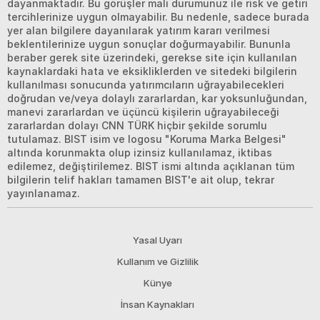
dayanmaktadır. Bu görüşler mali durumunuz ile risk ve getiri
tercihlerinize uygun olmayabilir. Bu nedenle, sadece burada
yer alan bilgilere dayanılarak yatırım kararı verilmesi
beklentilerinize uygun sonuçlar doğurmayabilir. Bununla
beraber gerek site üzerindeki, gerekse site için kullanılan
kaynaklardaki hata ve eksikliklerden ve sitedeki bilgilerin
kullanılması sonucunda yatırımcıların uğrayabilecekleri
doğrudan ve/veya dolaylı zararlardan, kar yoksunluğundan,
manevi zararlardan ve üçüncü kişilerin uğrayabileceği
zararlardan dolayı CNN TÜRK hiçbir şekilde sorumlu
tutulamaz. BIST isim ve logosu "Koruma Marka Belgesi"
altında korunmakta olup izinsiz kullanılamaz, iktibas
edilemez, değiştirilemez. BIST ismi altında açıklanan tüm
bilgilerin telif hakları tamamen BIST'e ait olup, tekrar
yayınlanamaz.
Yasal Uyarı
Kullanım ve Gizlilik
Künye
İnsan Kaynakları