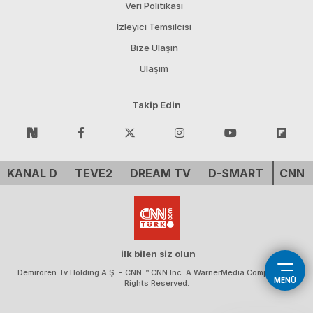
Veri Politikası
İzleyici Temsilcisi
Bize Ulaşın
Ulaşım
Takip Edin
KANAL D
TEVE2
DREAM TV
D-SMART
CNN 
ilk bilen siz olun
Demirören Tv Holding A.Ş. - CNN ™ CNN Inc. A WarnerMedia Company. All
MENÜ
Rights Reserved.