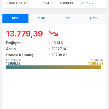
Gümüş Ons (TL)
3.034,83
3.039,13
2.18 %
BIST
EURO
USD
ALTIN
13.779,39
Değişim
:
-0.14%
Açılış
:
13827.14
Önceki Kapanış
: 13798.82
En Yüksek
En Düşük
13956.18
13698.81