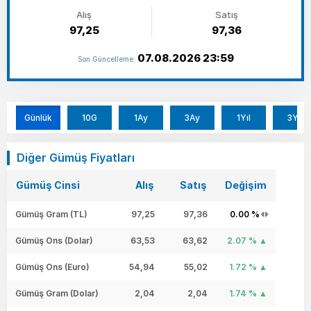
Alış
Satış
97,25
97,36
07.08.2026 23:59
Son Güncelleme:
Günlük
10G
1Ay
3Ay
1Yıl
3Yıl
Diğer Gümüş Fiyatları
Gümüş Cinsi
Alış
Satış
Değişim
Gümüş Gram (TL)
97,25
97,36
0.00 %
Gümüş Ons (Dolar)
63,53
63,62
2.07 %
Gümüş Ons (Euro)
54,94
55,02
1.72 %
Gümüş Gram (Dolar)
2,04
2,04
1.74 %