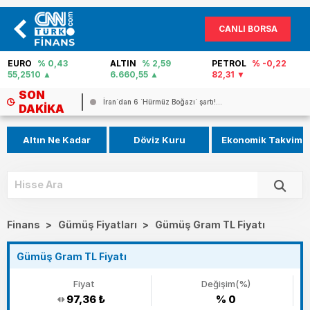
CANLI BORSA
EURO
% 0,43
ALTIN
% 2,59
PETROL
% -0,22
55,2510
6.660,55
82,31
SON
İran`dan 6 `Hürmüz Boğazı` şartı!...
DAKIKA
Altın Ne Kadar
Döviz Kuru
Ekonomik Takvim
Finans
>
Gümüş Fiyatları
>
Gümüş Gram TL Fiyatı
Gümüş Gram TL Fiyatı
Fiyat
Değişim(%)
97,36
₺
% 0