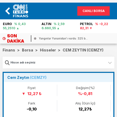
CANLI BORSA
EURO
% 0,43
ALTIN
% 2,59
PETROL
% -0,22
55,2510
6.660,55
82,31
SON
Yangınlar Yunanistan’ı vurdu: 325 b...
DAKIKA
Finans
>
Borsa
>
Hisseler
>
CEM ZEYTIN (CEMZY)
Cem Zeytın
(CEMZY)
Fiyat
Değişim(%)
12,27 ₺
%-0,81
Fark
Alış (Gün İçi)
-0,10
12,27₺