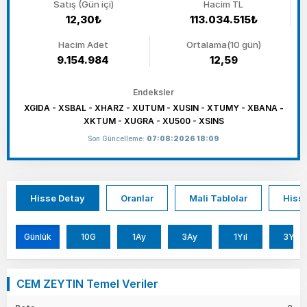
Satış (Gün içi)
Hacim TL
12,30₺
113.034.515₺
Hacim Adet
Ortalama(10 gün)
9.154.984
12,59
Endeksler
XGIDA - XSBAL - XHARZ - XUTUM - XUSIN - XTUMY - XBANA -
XKTUM - XUGRA - XU500 - XSINS
Son Güncelleme:
07:08:2026 18:09
Hisse Detay
Oranlar
Mali Tablolar
Hisse
Günlük
10G
1Ay
3Ay
1Yıl
3Yıl
CEM ZEYTIN Temel Veriler