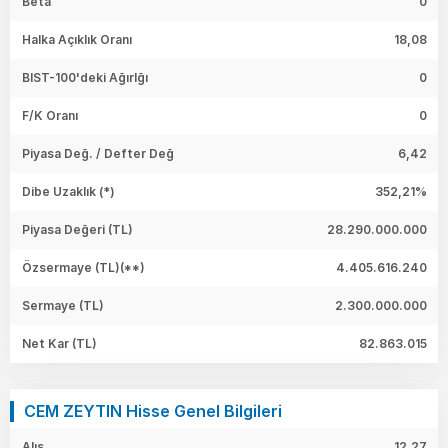
Beta
0
Halka Açıklık Oranı
18,08
BIST-100'deki Ağırlğı
0
F/K Oranı
0
Piyasa Değ. / Defter Değ
6,42
Dibe Uzaklık (*)
352,21%
Piyasa Değeri
(TL)
28.290.000.000
Özsermaye
(TL)(**)
4.405.616.240
Sermaye
(TL)
2.300.000.000
Net Kar
(TL)
82.863.015
CEM ZEYTIN Hisse Genel Bilgileri
Alış
12,27