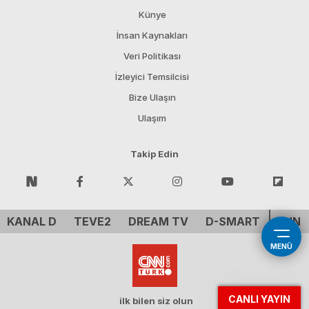
Künye
İnsan Kaynakları
Veri Politikası
İzleyici Temsilcisi
Bize Ulaşın
Ulaşım
Takip Edin
KANAL D
TEVE2
DREAM TV
D-SMART
CNN 
MENÜ
CANLI YAYIN
ilk bilen siz olun