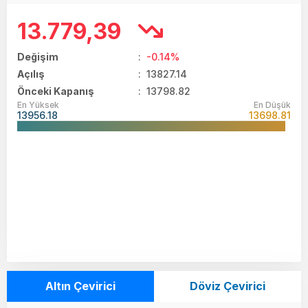
13.779,39
Değişim
:
-0.14%
Açılış
:
13827.14
Önceki Kapanış
: 13798.82
En Yüksek
En Düşük
13956.18
13698.81
Altın Çevirici
Döviz Çevirici