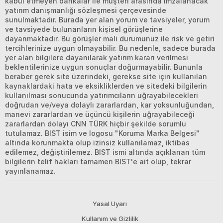
kabul etmeyen bankalar ile müşteri arasında imzalanacak
yatırım danışmanlığı sözleşmesi çerçevesinde
sunulmaktadır. Burada yer alan yorum ve tavsiyeler, yorum
ve tavsiyede bulunanların kişisel görüşlerine
dayanmaktadır. Bu görüşler mali durumunuz ile risk ve getiri
tercihlerinize uygun olmayabilir. Bu nedenle, sadece burada
yer alan bilgilere dayanılarak yatırım kararı verilmesi
beklentilerinize uygun sonuçlar doğurmayabilir. Bununla
beraber gerek site üzerindeki, gerekse site için kullanılan
kaynaklardaki hata ve eksikliklerden ve sitedeki bilgilerin
kullanılması sonucunda yatırımcıların uğrayabilecekleri
doğrudan ve/veya dolaylı zararlardan, kar yoksunluğundan,
manevi zararlardan ve üçüncü kişilerin uğrayabileceği
zararlardan dolayı CNN TÜRK hiçbir şekilde sorumlu
tutulamaz. BIST isim ve logosu "Koruma Marka Belgesi"
altında korunmakta olup izinsiz kullanılamaz, iktibas
edilemez, değiştirilemez. BIST ismi altında açıklanan tüm
bilgilerin telif hakları tamamen BIST'e ait olup, tekrar
yayınlanamaz.
Yasal Uyarı
Kullanım ve Gizlilik