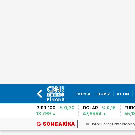
BORSA
DÖVİZ
ALTIN
BIST 100
% 0,70
DOLAR
% 0,16
EUR
13.799
47,6994
55,1
SON DAKIKA
ayir`de yolcu otobüsü devrildi: ...
İsrailli araştırmacıdan 