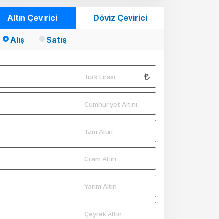
Altın Çevirici
Döviz Çevirici
Alış
Satış
Türk Lirası
Cumhuriyet Altını
Tam Altın
Gram Altın
Yarım Altın
Çeyrek Altın