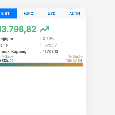
BIST
EURO
USD
ALTIN
13.798,82
eğişim
:
0.70%
çılış
:
13728.7
nceki Kapanış
: 13703.13
n Yüksek
En Düşük
3805.41
13667.84