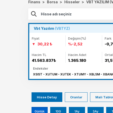
Finans
>
Borsa
>
Hisseler
>
VBT YAZILIM (
Vbt Yazılım
(VBTYZ)
Fiyat
Değişim(%)
Fark
30,22 ₺
%-2,52
-0,
Hacim TL
Hacim Adet
Orta
41.563.837₺
1.365.180
31,5
Endeksler
XSIST - XUTUM - XUTEK - XTUMY - XBLSM - XBANA
Hisse Detay
Oranlar
Mali Tablo
Günlük
10G
1Ay
3Ay
1