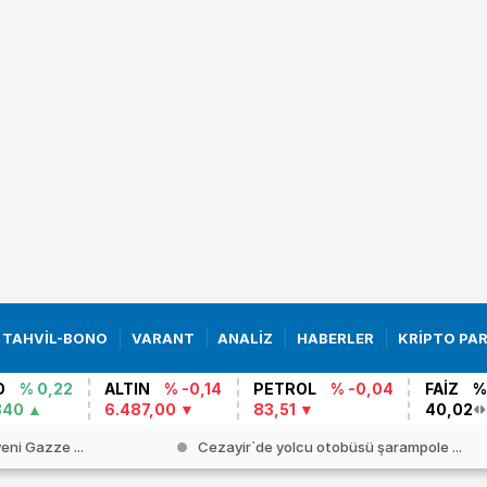
TAHVİL-BONO
VARANT
ANALİZ
HABERLER
KRİPTO PA
O
% 0,22
ALTIN
% -0,14
PETROL
% -0,04
FAİZ
%
340
6.487,00
83,51
40,02
yeni Gazze ...
Cezayir`de yolcu otobüsü şarampole ...