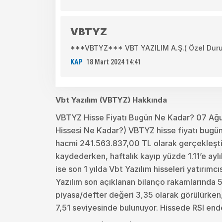
VBTYZ
***VBTYZ*** VBT YAZILIM A.Ş.( Özel Duru
KAP
18 Mart 2024 14:41
Vbt Yazılım (VBTYZ) Hakkında
VBTYZ Hisse Fiyatı Bugün Ne Kadar? 07 Ağ
Hissesi Ne Kadar?) VBTYZ hisse fiyatı bugün
hacmi 241.563.837,00 TL olarak gerçekleşti.
kaydederken, haftalık kayıp yüzde 1.11’e aylı
ise son 1 yılda Vbt Yazılım hisseleri yatırım
Yazılım son açıklanan bilanço rakamlarında 
piyasa/defter değeri 3,35 olarak görülürken, 
7,51 seviyesinde bulunuyor. Hissede RSI end