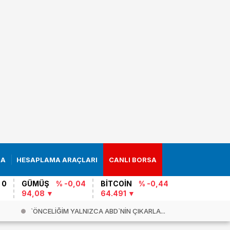
RA
HESAPLAMA ARAÇLARI
CANLI BORSA
 0
GÜMÜŞ
% -0,04
BİTCOİN
% -0,44
94,08
64.491
`ÖNCELİĞİM YALNIZCA ABD`NİN ÇIKARLA...
Küba`ya ba