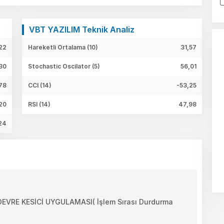
VBT YAZILIM Teknik Analiz
22
Hareketli Ortalama (10)
31,57
30
Stochastic Oscilator (5)
56,01
78
CCI (14)
-53,25
20
RSI (14)
47,98
24
RE KESİCİ UYGULAMASI( İşlem Sırası Durdurma