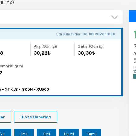
VBTYZ)
Son Güncelleme:
06.08.2026 18:08
D
Alış (Gün İçi)
Satış (Gün içi)
78
30,22₺
30,30₺
A
Ö
lama(10 gün)
E
1
7
 - XTKJS - ISKDN - XU500
lar
Hisse Haberleri
Yıl
3Yıl
5Yıl
Bu Yıl
Tümü