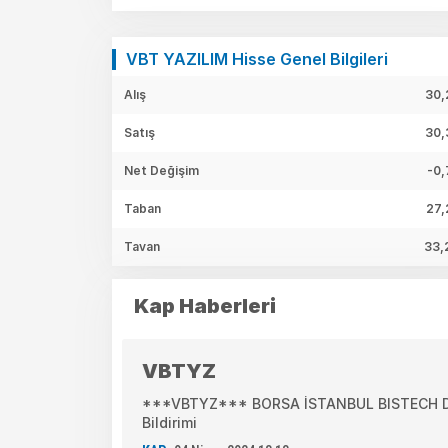
VBT YAZILIM Hisse Genel Bilgileri
Alış
30,
Satış
30,
Net Değişim
-0,
Taban
27,
Tavan
33,
Kap Haberleri
VBTYZ
***VBTYZ*** BORSA İSTANBUL BISTECH DEV
Bildirimi