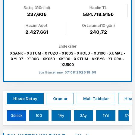
Satış (Gün içi)
Hacim TL
237,60₺
584.718.915₺
Hacim Adet
Ortalama(10 gün)
2.427.661
240,72
Endeksler
XSANK - XUTUM - XYUZO - X100S - XHOLD - XU100 - XUMAL -
XYLDZ - X100C - XK050 - XK100 - XKTUM - AKBYS - XUGRA -
XU500
Son Güncelleme:
07:08:2026 18:08
Hisse Detay
Oranlar
Mali Tablolar
Hisse
Günlük
10G
1Ay
3Ay
1Yıl
3Yıl