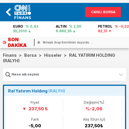
CANLI BORSA
EURO
% 0,43
ALTIN
% 2,59
PETROL
% -0,22
55,2510
6.660,55
82,31
SON
Birleşik Arap Emirlikleri duyurdu: ...
DAKIKA
Finans
>
Borsa
>
Hisseler
>
RAL YATIRIM HOLDING
(RALYH)
Ral Yatırım Holdıng
(RALYH)
Fiyat
Değişim(%)
237,50 ₺
%-2,06
Fark
Alış (Gün İçi)
-5,00
237,50₺