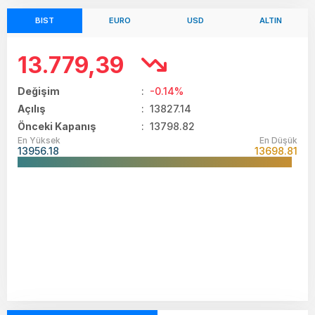
BIST
EURO
USD
ALTIN
13.779,39
Değişim
:
-0.14%
Açılış
:
13827.14
Önceki Kapanış
: 13798.82
En Yüksek
En Düşük
13956.18
13698.81