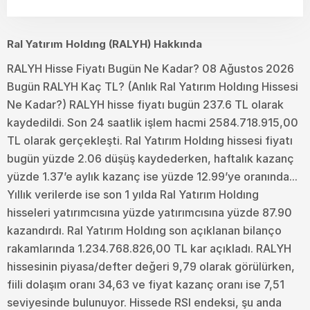
Ral Yatırım Holdıng (RALYH) Hakkında
RALYH Hisse Fiyatı Bugün Ne Kadar? 08 Ağustos 2026
Bugün RALYH Kaç TL? (Anlık Ral Yatırım Holdıng Hissesi
Ne Kadar?) RALYH hisse fiyatı bugün 237.6 TL olarak
kaydedildi. Son 24 saatlik işlem hacmi 2584.718.915,00
TL olarak gerçekleşti. Ral Yatırım Holdıng hissesi fiyatı
bugün yüzde 2.06 düşüş kaydederken, haftalık kazanç
yüzde 1.37’e aylık kazanç ise yüzde 12.99’ye oranında...
Yıllık verilerde ise son 1 yılda Ral Yatırım Holdıng
hisseleri yatırımcısına yüzde yatırımcısına yüzde 87.90
kazandırdı. Ral Yatırım Holdıng son açıklanan bilanço
rakamlarında 1.234.768.826,00 TL kar açıkladı. RALYH
hissesinin piyasa/defter değeri 9,79 olarak görülürken,
fiili dolaşım oranı 34,63 ve fiyat kazanç oranı ise 7,51
seviyesinde bulunuyor. Hissede RSI endeksi, şu anda