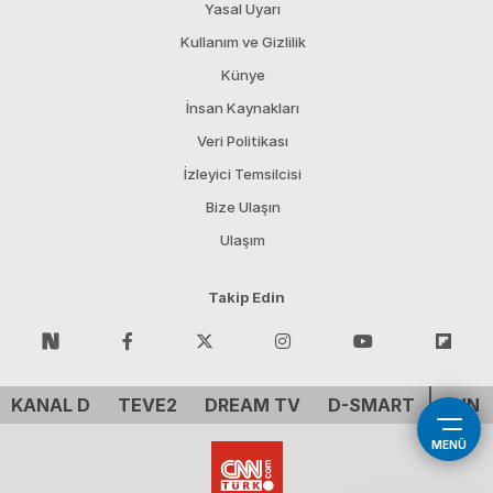
Yasal Uyarı
Kullanım ve Gizlilik
Künye
İnsan Kaynakları
Veri Politikası
İzleyici Temsilcisi
Bize Ulaşın
Ulaşım
Takip Edin
KANAL D
TEVE2
DREAM TV
D-SMART
CNN 
MENÜ