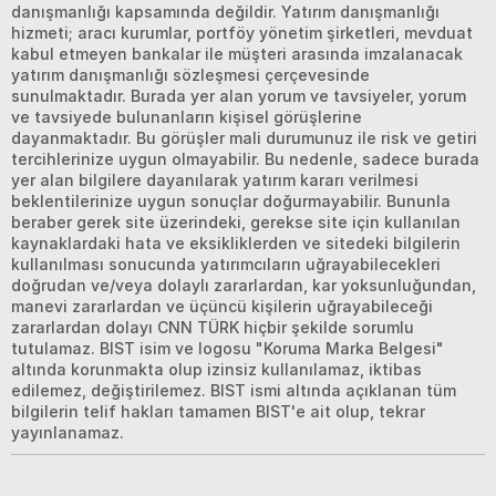
danışmanlığı kapsamında değildir. Yatırım danışmanlığı
hizmeti; aracı kurumlar, portföy yönetim şirketleri, mevduat
kabul etmeyen bankalar ile müşteri arasında imzalanacak
yatırım danışmanlığı sözleşmesi çerçevesinde
sunulmaktadır. Burada yer alan yorum ve tavsiyeler, yorum
ve tavsiyede bulunanların kişisel görüşlerine
dayanmaktadır. Bu görüşler mali durumunuz ile risk ve getiri
tercihlerinize uygun olmayabilir. Bu nedenle, sadece burada
yer alan bilgilere dayanılarak yatırım kararı verilmesi
beklentilerinize uygun sonuçlar doğurmayabilir. Bununla
beraber gerek site üzerindeki, gerekse site için kullanılan
kaynaklardaki hata ve eksikliklerden ve sitedeki bilgilerin
kullanılması sonucunda yatırımcıların uğrayabilecekleri
doğrudan ve/veya dolaylı zararlardan, kar yoksunluğundan,
manevi zararlardan ve üçüncü kişilerin uğrayabileceği
zararlardan dolayı CNN TÜRK hiçbir şekilde sorumlu
tutulamaz. BIST isim ve logosu "Koruma Marka Belgesi"
altında korunmakta olup izinsiz kullanılamaz, iktibas
edilemez, değiştirilemez. BIST ismi altında açıklanan tüm
bilgilerin telif hakları tamamen BIST'e ait olup, tekrar
yayınlanamaz.