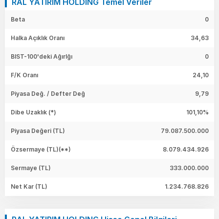
RAL YATIRIM HOLDING Temel Veriler
Beta
0
Halka Açıklık Oranı
34,63
BIST-100'deki Ağırlğı
0
F/K Oranı
24,10
Piyasa Değ. / Defter Değ
9,79
Dibe Uzaklık (*)
101,10%
Piyasa Değeri
(TL)
79.087.500.000
Özsermaye
(TL)(**)
8.079.434.926
Sermaye
(TL)
333.000.000
Net Kar
(TL)
1.234.768.826