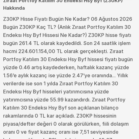
Zıraat Portfoy Katılım 30 Endeksı Hsy Byf (Z30KP)
Hakkında
Z30KP Hisse Fiyatı Bugün Ne Kadar? 06 Ağustos 2026
Bugün Z30KP Kaç TL? (Anlık Zıraat Portfoy Katılım 30
Endeksı Hsy Byf Hissesi Ne Kadar?) Z30KP hisse fiyatı
bugün 261.4 TL olarak kaydedildi. Son 24 saatlik işlem
hacmi 224.601.154,00 TL olarak gerçekleşti. Zıraat
Portfoy Katılım 30 Endeksı Hsy Byf hissesi fiyatı bugün
yüzde 0.46 artış kaydederken, haftalık kazanç yüzde
1.56’e aylık kazanç ise yüzde 2.47’ye oranında... Yıllık
verilerde ise son 1 yılda Zıraat Portfoy Katılım 30
Endeksı Hsy Byf hisseleri yatırımcısına yüzde
yatırımcısına yüzde 55.99 kazandırdı. Zıraat Portfoy
Katılım 30 Endeksı Hsy Byf son açıklanan bilanço
rakamlarında 0 TL kar açıkladı. Z30KP hissesinin
piyasa/defter değeri 0 olarak görülürken, fiili dolaşım
oranı 0 ve fiyat kazanç oranı ise 7,51 seviyesinde