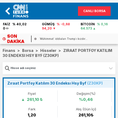
CANLI BORSA
FAİZ
% 40,02
GÜMÜŞ
% -0,68
BİTCOİN
% 0,16
0
94,20
64.573
SON
`Mühimmat` iddiaları Trump`ı kızdır...
DAKIKA
Finans
>
Borsa
>
Hisseler
>
ZIRAAT PORTFOY KATILIM
30 ENDEKSI HSY BYF (Z30KP)
Zıraat Portfoy Katılım 30 Endeksı Hsy Byf
(Z30KP)
Fiyat
Değişim(%)
261,10 ₺
%0,46
Fark
Alış (Gün İçi)
1,20
261,10₺