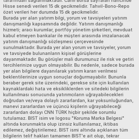
tarafından sağlanmaktadır. Canlı Borsa sayfaları haricinde
Hisse senedi verileri 15 dk gecikmelidir. Tahvil-Bono-Repo
özet verileri her durumda 15 dk gecikmelidir.
Burada yer alan yatırım bilgi, yorum ve tavsiyeleri yatırım
danışmanlığı kapsamında değildir. Yatırım danışmanlığı
hizmeti; aracı kurumlar, portföy yönetim şirketleri, mevduat
kabul etmeyen bankalar ile müşteri arasında imzalanacak
yatırım danışmanlığı sözleşmesi çerçevesinde
sunulmaktadır. Burada yer alan yorum ve tavsiyeler, yorum
ve tavsiyede bulunanların kişisel görüşlerine
dayanmaktadır. Bu görüşler mali durumunuz ile risk ve getiri
tercihlerinize uygun olmayabilir. Bu nedenle, sadece burada
yer alan bilgilere dayanılarak yatırım kararı verilmesi
beklentilerinize uygun sonuçlar doğurmayabilir. Bununla
beraber gerek site üzerindeki, gerekse site için kullanılan
kaynaklardaki hata ve eksikliklerden ve sitedeki bilgilerin
kullanılması sonucunda yatırımcıların uğrayabilecekleri
doğrudan ve/veya dolaylı zararlardan, kar yoksunluğundan,
manevi zararlardan ve üçüncü kişilerin uğrayabileceği
zararlardan dolayı CNN TÜRK hiçbir şekilde sorumlu
tutulamaz. BIST isim ve logosu "Koruma Marka Belgesi"
altında korunmakta olup izinsiz kullanılamaz, iktibas
edilemez, değiştirilemez. BIST ismi altında açıklanan tüm
bilgilerin telif hakları tamamen BIST'e ait olup, tekrar