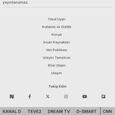
yayınlanamaz.
Yasal Uyarı
Kullanım ve Gizlilik
Künye
İnsan Kaynakları
Veri Politikası
İzleyici Temsilcisi
Bize Ulaşın
Ulaşım
Takip Edin
KANAL D
TEVE2
DREAM TV
D-SMART
CNN 