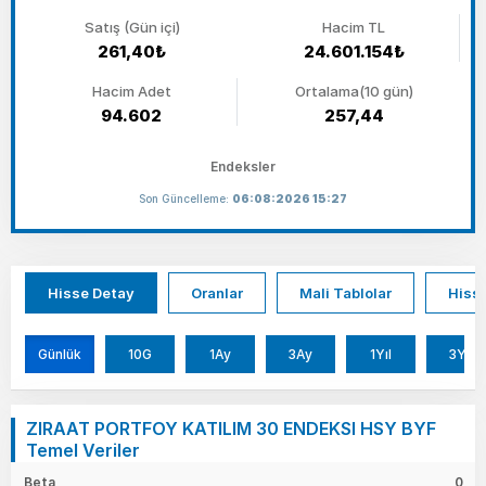
Satış (Gün içi)
Hacim TL
261,40₺
24.601.154₺
Hacim Adet
Ortalama(10 gün)
94.602
257,44
Endeksler
Son Güncelleme:
06:08:2026 15:27
Hisse Detay
Oranlar
Mali Tablolar
Hisse
Günlük
10G
1Ay
3Ay
1Yıl
3Yıl
ZIRAAT PORTFOY KATILIM 30 ENDEKSI HSY BYF
Temel Veriler
Beta
0