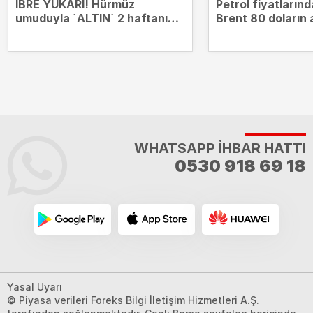
İBRE YUKARI! Hürmüz
Petrol fiyatların
umuduyla `ALTIN` 2 haftanın
Brent 80 doların a
zirvesinde
WHATSAPP İHBAR HATTI
0530 918 69 18
Yasal Uyarı
© Piyasa verileri Foreks Bilgi İletişim Hizmetleri A.Ş.