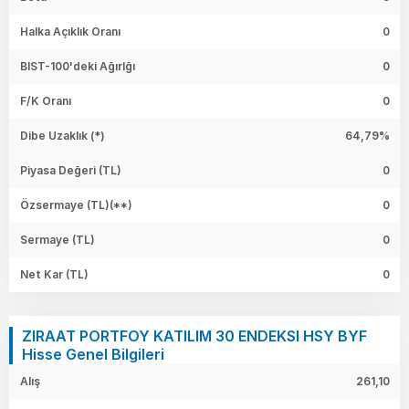
Halka Açıklık Oranı
0
BIST-100'deki Ağırlğı
0
F/K Oranı
0
Dibe Uzaklık (*)
64,79%
Piyasa Değeri
(TL)
0
Özsermaye
(TL)(**)
0
Sermaye
(TL)
0
Net Kar
(TL)
0
ZIRAAT PORTFOY KATILIM 30 ENDEKSI HSY BYF
Hisse Genel Bilgileri
Alış
261,10