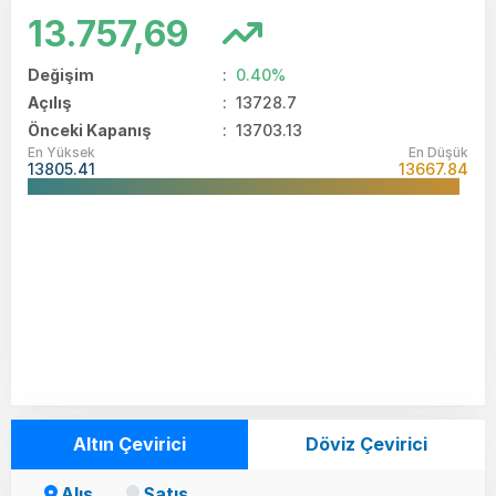
13.757,69
Değişim
:
0.40%
Açılış
:
13728.7
Önceki Kapanış
: 13703.13
En Yüksek
En Düşük
13805.41
13667.84
Altın Çevirici
Döviz Çevirici
Alış
Satış