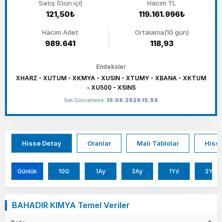
Satış (Gün içi)
Hacim TL
121,50₺
119.161.996₺
Hacim Adet
Ortalama(10 gün)
989.641
118,93
Endeksler
XHARZ - XUTUM - XKMYA - XUSIN - XTUMY - XBANA - XKTUM
- XU500 - XSINS
Son Güncelleme:
10:08:2026 15:54
Hisse Detay
Oranlar
Mali Tablolar
Hisse
Günlük
10G
1Ay
3Ay
1Yıl
3Yıl
BAHADIR KIMYA Temel Veriler