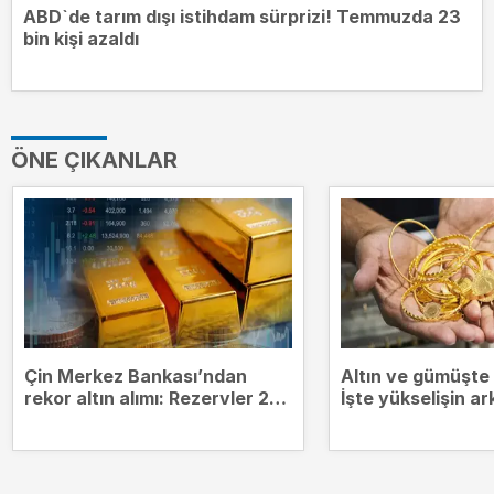
ABD`de tarım dışı istihdam sürprizi! Temmuzda 23
bin kişi azaldı
ÖNE ÇIKANLAR
Çin Merkez Bankası’ndan
Altın ve gümüşte r
rekor altın alımı: Rezervler 2
İşte yükselişin ar
bin 366 tona çıktı
neden