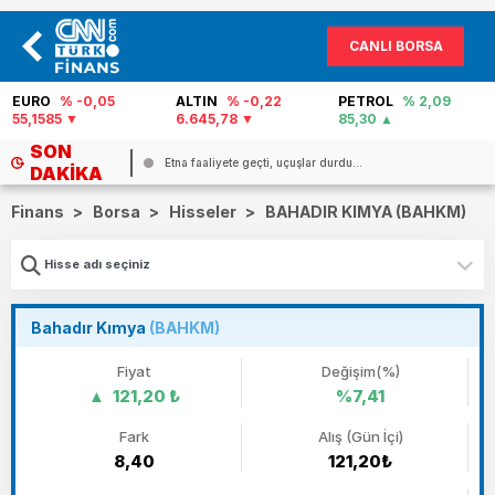
CANLI BORSA
EURO
% -0,05
ALTIN
% -0,22
PETROL
% 2,09
55,1585
6.645,78
85,30
SON
Etna faaliyete geçti, uçuşlar durdu...
DAKIKA
Finans
>
Borsa
>
Hisseler
>
BAHADIR KIMYA (BAHKM)
Bahadır Kımya
(BAHKM)
Fiyat
Değişim(%)
121,20 ₺
%7,41
Fark
Alış (Gün İçi)
8,40
121,20₺