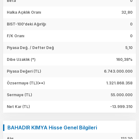
Beta
0
Halka Açıklık Oranı
32,80
BIST-100'deki Ağırlğı
0
F/K Oranı
0
Piyasa Değ. / Defter Değ
5,10
Dibe Uzaklık (*)
160,38%
Piyasa Değeri
(TL)
6.743.000.000
Özsermaye
(TL)(**)
1.321.868.358
Sermaye
(TL)
55.000.000
Net Kar
(TL)
-13.999.310
BAHADIR KIMYA Hisse Genel Bilgileri
Alış
121,20