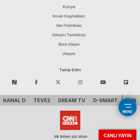
Künye
İnsan Kaynakları
Veri Politikası
İzleyici Temsilcisi
Bize Ulaşın
Ulaşım
Takip Edin
KANAL D
TEVE2
DREAM TV
D-SMART
CNN 
MENÜ
CANLI YAYIN
ilk bilen siz olun