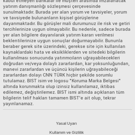
kabul etmeyen bankalar ile müşteri arasında imzalanacak
yatırım danışmanlığı sözleşmesi çerçevesinde
sunulmaktadır. Burada yer alan yorum ve tavsiyeler, yorum
ve tavsiyede bulunanların kişisel görüşlerine
dayanmaktadır. Bu görüşler mali durumunuz ile risk ve getiri
tercihlerinize uygun olmayabilir. Bu nedenle, sadece burada
yer alan bilgilere dayanılarak yatırım kararı verilmesi
beklentilerinize uygun sonuçlar doğurmayabilir. Bununla
beraber gerek site üzerindeki, gerekse site için kullanılan
kaynaklardaki hata ve eksikliklerden ve sitedeki bilgilerin
kullanılması sonucunda yatırımcıların uğrayabilecekleri
doğrudan ve/veya dolaylı zararlardan, kar yoksunluğundan,
manevi zararlardan ve üçüncü kişilerin uğrayabileceği
zararlardan dolayı CNN TÜRK hiçbir şekilde sorumlu
tutulamaz. BIST isim ve logosu "Koruma Marka Belgesi"
altında korunmakta olup izinsiz kullanılamaz, iktibas
edilemez, değiştirilemez. BIST ismi altında açıklanan tüm
bilgilerin telif hakları tamamen BIST'e ait olup, tekrar
yayınlanamaz.
Yasal Uyarı
Kullanım ve Gizlilik