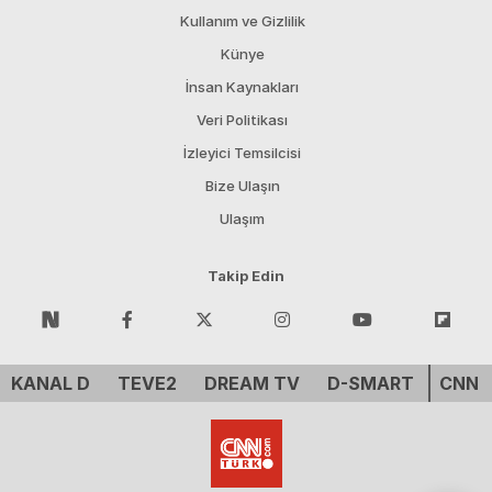
Kullanım ve Gizlilik
Künye
İnsan Kaynakları
Veri Politikası
İzleyici Temsilcisi
Bize Ulaşın
Ulaşım
Takip Edin
KANAL D
TEVE2
DREAM TV
D-SMART
CNN 