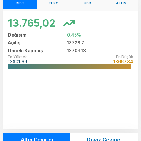
BIST
EURO
USD
ALTIN
13.765,02
Değişim
:
0.45%
Açılış
:
13728.7
Önceki Kapanış
: 13703.13
En Yüksek
En Düşük
13801.69
13667.84
Altın Çevirici
Döviz Çevirici