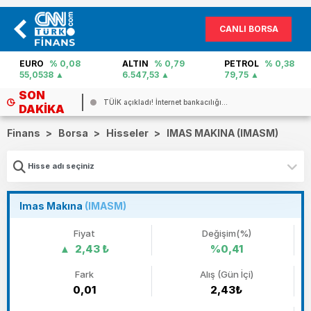
CANLI BORSA
EURO
% 0,08
ALTIN
% 0,79
PETROL
% 0,38
55,0538
6.547,53
79,75
SON
TÜİK açıkladı! İnternet bankacılığı...
DAKIKA
Finans
>
Borsa
>
Hisseler
>
IMAS MAKINA (IMASM)
Imas Makına
(IMASM)
Fiyat
Değişim(%)
2,43 ₺
%0,41
Fark
Alış (Gün İçi)
0,01
2,43₺