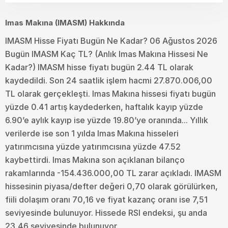
Imas Makına (IMASM) Hakkında
IMASM Hisse Fiyatı Bugün Ne Kadar? 06 Ağustos 2026
Bugün IMASM Kaç TL? (Anlık Imas Makına Hissesi Ne
Kadar?) IMASM hisse fiyatı bugün 2.44 TL olarak
kaydedildi. Son 24 saatlik işlem hacmi 27.870.006,00
TL olarak gerçekleşti. Imas Makına hissesi fiyatı bugün
yüzde 0.41 artış kaydederken, haftalık kayıp yüzde
6.90’e aylık kayıp ise yüzde 19.80’ye oranında... Yıllık
verilerde ise son 1 yılda Imas Makına hisseleri
yatırımcısına yüzde yatırımcısına yüzde 47.52
kaybettirdi. Imas Makına son açıklanan bilanço
rakamlarında -154.436.000,00 TL zarar açıkladı. IMASM
hissesinin piyasa/defter değeri 0,70 olarak görülürken,
fiili dolaşım oranı 70,16 ve fiyat kazanç oranı ise 7,51
seviyesinde bulunuyor. Hissede RSI endeksi, şu anda
23,46 seviyesinde bulunuyor.