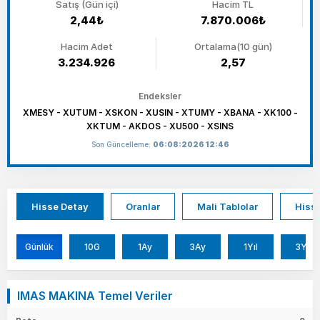
Satış (Gün içi)
Hacim TL
2,44₺
7.870.006₺
Hacim Adet
Ortalama(10 gün)
3.234.926
2,57
Endeksler
XMESY - XUTUM - XSKON - XUSIN - XTUMY - XBANA - XK100 -
XKTUM - AKDOS - XU500 - XSINS
Son Güncelleme:
06:08:2026 12:46
Hisse Detay
Oranlar
Mali Tablolar
Hisse
Günlük
10G
1Ay
3Ay
1Yıl
3Yıl
IMAS MAKINA Temel Veriler