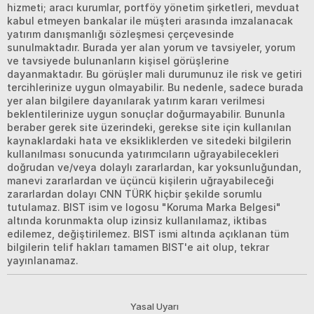
hizmeti; aracı kurumlar, portföy yönetim şirketleri, mevduat
kabul etmeyen bankalar ile müşteri arasında imzalanacak
yatırım danışmanlığı sözleşmesi çerçevesinde
sunulmaktadır. Burada yer alan yorum ve tavsiyeler, yorum
ve tavsiyede bulunanların kişisel görüşlerine
dayanmaktadır. Bu görüşler mali durumunuz ile risk ve getiri
tercihlerinize uygun olmayabilir. Bu nedenle, sadece burada
yer alan bilgilere dayanılarak yatırım kararı verilmesi
beklentilerinize uygun sonuçlar doğurmayabilir. Bununla
beraber gerek site üzerindeki, gerekse site için kullanılan
kaynaklardaki hata ve eksikliklerden ve sitedeki bilgilerin
kullanılması sonucunda yatırımcıların uğrayabilecekleri
doğrudan ve/veya dolaylı zararlardan, kar yoksunluğundan,
manevi zararlardan ve üçüncü kişilerin uğrayabileceği
zararlardan dolayı CNN TÜRK hiçbir şekilde sorumlu
tutulamaz. BIST isim ve logosu "Koruma Marka Belgesi"
altında korunmakta olup izinsiz kullanılamaz, iktibas
edilemez, değiştirilemez. BIST ismi altında açıklanan tüm
bilgilerin telif hakları tamamen BIST'e ait olup, tekrar
yayınlanamaz.
Yasal Uyarı