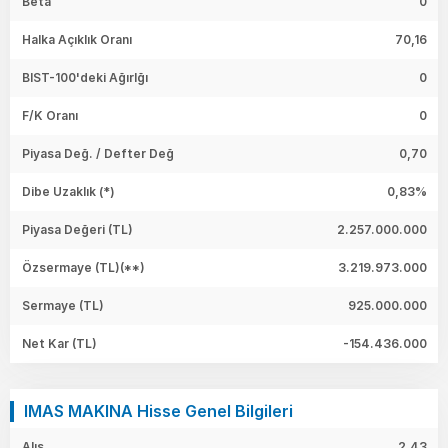
Beta
0
Halka Açıklık Oranı
70,16
BIST-100'deki Ağırlğı
0
F/K Oranı
0
Piyasa Değ. / Defter Değ
0,70
Dibe Uzaklık (*)
0,83%
Piyasa Değeri
(TL)
2.257.000.000
Özsermaye
(TL)(**)
3.219.973.000
Sermaye
(TL)
925.000.000
Net Kar
(TL)
-154.436.000
IMAS MAKINA Hisse Genel Bilgileri
Alış
2,43