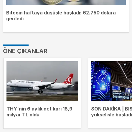
Bitcoin haftaya düşüşle başladı: 62.750 dolara
geriledi
ÖNE ÇIKANLAR
THY`nin 6 aylık net karı 18,9
SON DAKİKA | BI
milyar TL oldu
yükselişle başlad
13.707 puana çıkt