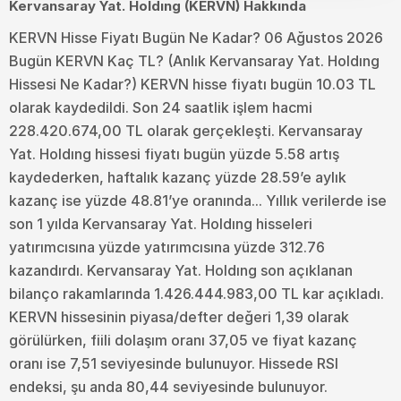
Kervansaray Yat. Holdıng (KERVN) Hakkında
KERVN Hisse Fiyatı Bugün Ne Kadar? 06 Ağustos 2026
Bugün KERVN Kaç TL? (Anlık Kervansaray Yat. Holdıng
Hissesi Ne Kadar?) KERVN hisse fiyatı bugün 10.03 TL
olarak kaydedildi. Son 24 saatlik işlem hacmi
228.420.674,00 TL olarak gerçekleşti. Kervansaray
Yat. Holdıng hissesi fiyatı bugün yüzde 5.58 artış
kaydederken, haftalık kazanç yüzde 28.59’e aylık
kazanç ise yüzde 48.81’ye oranında... Yıllık verilerde ise
son 1 yılda Kervansaray Yat. Holdıng hisseleri
yatırımcısına yüzde yatırımcısına yüzde 312.76
kazandırdı. Kervansaray Yat. Holdıng son açıklanan
bilanço rakamlarında 1.426.444.983,00 TL kar açıkladı.
KERVN hissesinin piyasa/defter değeri 1,39 olarak
görülürken, fiili dolaşım oranı 37,05 ve fiyat kazanç
oranı ise 7,51 seviyesinde bulunuyor. Hissede RSI
endeksi, şu anda 80,44 seviyesinde bulunuyor.