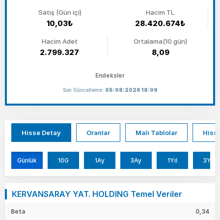
Satış (Gün içi)
Hacim TL
10,03₺
28.420.674₺
Hacim Adet
Ortalama(10 gün)
2.799.327
8,09
Endeksler
Son Güncelleme:
05:08:2026 18:09
Hisse Detay
Oranlar
Mali Tablolar
Hisse
Günlük
10G
1Ay
3Ay
1Yıl
3Yıl
KERVANSARAY YAT. HOLDING Temel Veriler
Beta
0,34