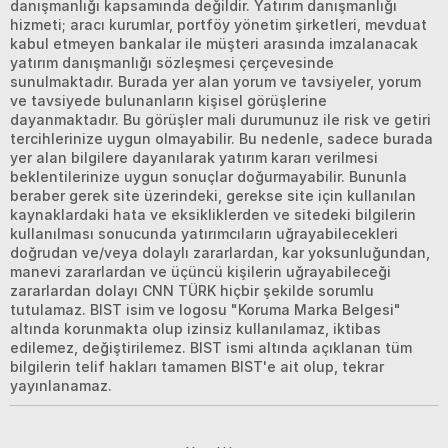
danışmanlığı kapsamında değildir. Yatırım danışmanlığı
hizmeti; aracı kurumlar, portföy yönetim şirketleri, mevduat
kabul etmeyen bankalar ile müşteri arasında imzalanacak
yatırım danışmanlığı sözleşmesi çerçevesinde
sunulmaktadır. Burada yer alan yorum ve tavsiyeler, yorum
ve tavsiyede bulunanların kişisel görüşlerine
dayanmaktadır. Bu görüşler mali durumunuz ile risk ve getiri
tercihlerinize uygun olmayabilir. Bu nedenle, sadece burada
yer alan bilgilere dayanılarak yatırım kararı verilmesi
beklentilerinize uygun sonuçlar doğurmayabilir. Bununla
beraber gerek site üzerindeki, gerekse site için kullanılan
kaynaklardaki hata ve eksikliklerden ve sitedeki bilgilerin
kullanılması sonucunda yatırımcıların uğrayabilecekleri
doğrudan ve/veya dolaylı zararlardan, kar yoksunluğundan,
manevi zararlardan ve üçüncü kişilerin uğrayabileceği
zararlardan dolayı CNN TÜRK hiçbir şekilde sorumlu
tutulamaz. BIST isim ve logosu "Koruma Marka Belgesi"
altında korunmakta olup izinsiz kullanılamaz, iktibas
edilemez, değiştirilemez. BIST ismi altında açıklanan tüm
bilgilerin telif hakları tamamen BIST'e ait olup, tekrar
yayınlanamaz.