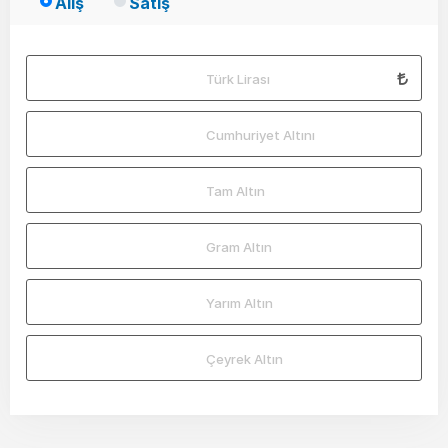
Alış
Satış
Türk Lirası
Cumhuriyet Altını
Tam Altın
Gram Altın
Yarım Altın
Çeyrek Altın