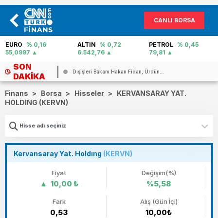
CANLI BORSA
EURO
% 0,16
ALTIN
% 0,72
PETROL
% 0,45
55,0997
6.542,76
79,81
SON
Dışişleri Bakanı Hakan Fidan, Ürdün...
DAKIKA
Finans
>
Borsa
>
Hisseler
>
KERVANSARAY YAT.
HOLDING (KERVN)
Kervansaray Yat. Holdıng
(KERVN)
Fiyat
Değişim(%)
10,00 ₺
%5,58
Fark
Alış (Gün İçi)
0,53
10,00₺