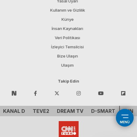
Yasal Uyarı
Kullanım ve Gizlilik
Künye
İnsan Kaynakları
Veri Politikası
İzleyici Temsilcisi
Bize Ulaşın
Ulaşım
Takip Edin
KANAL D
TEVE2
DREAM TV
D-SMART
CNN 
MENÜ