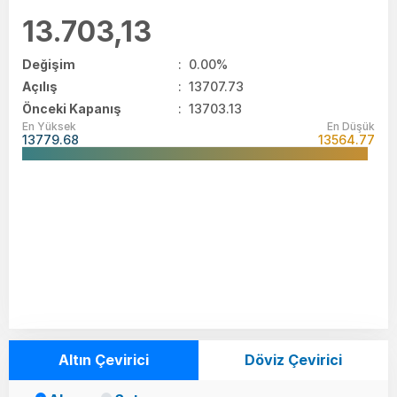
13.703,13
Değişim
:
0.00%
Açılış
:
13707.73
Önceki Kapanış
: 13703.13
En Yüksek
En Düşük
13779.68
13564.77
Altın Çevirici
Döviz Çevirici