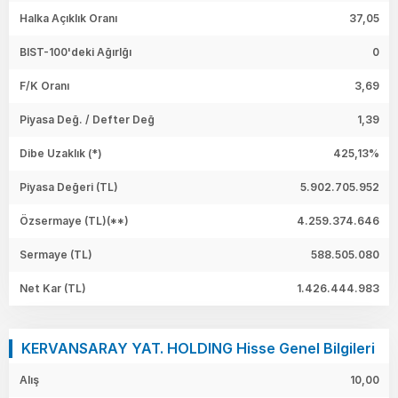
Halka Açıklık Oranı
37,05
BIST-100'deki Ağırlğı
0
F/K Oranı
3,69
Piyasa Değ. / Defter Değ
1,39
Dibe Uzaklık (*)
425,13%
Piyasa Değeri
(TL)
5.902.705.952
Özsermaye
(TL)(**)
4.259.374.646
Sermaye
(TL)
588.505.080
Net Kar
(TL)
1.426.444.983
KERVANSARAY YAT. HOLDING Hisse Genel Bilgileri
Alış
10,00