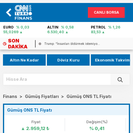
CANLI BORSA
EURO
% 0,03
ALTIN
% 0,58
PETROL
% 1,26
55,0269
6.530,40
83,53
SON
..
Trump: “İnsanları öldürmek istemiyo...
DAKIKA
Altın Ne Kadar
Döviz Kuru
Ekonomik Takvim
Finans
>
Gümüş Fiyatları
>
Gümüş ONS TL Fiyatı
Gümüş ONS TL Fiyatı
Fiyat
Değişim(%)
2.959,12
₺
% 0,41