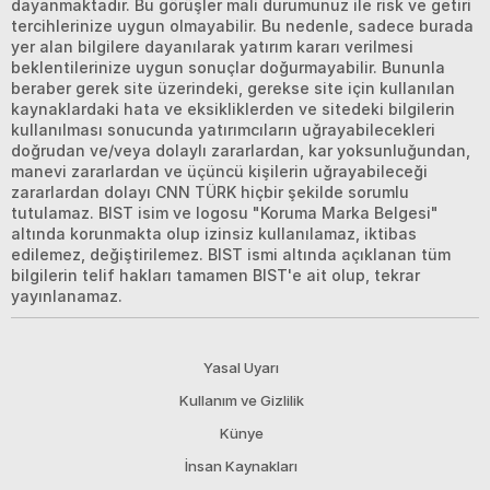
dayanmaktadır. Bu görüşler mali durumunuz ile risk ve getiri
tercihlerinize uygun olmayabilir. Bu nedenle, sadece burada
yer alan bilgilere dayanılarak yatırım kararı verilmesi
beklentilerinize uygun sonuçlar doğurmayabilir. Bununla
beraber gerek site üzerindeki, gerekse site için kullanılan
kaynaklardaki hata ve eksikliklerden ve sitedeki bilgilerin
kullanılması sonucunda yatırımcıların uğrayabilecekleri
doğrudan ve/veya dolaylı zararlardan, kar yoksunluğundan,
manevi zararlardan ve üçüncü kişilerin uğrayabileceği
zararlardan dolayı CNN TÜRK hiçbir şekilde sorumlu
tutulamaz. BIST isim ve logosu "Koruma Marka Belgesi"
altında korunmakta olup izinsiz kullanılamaz, iktibas
edilemez, değiştirilemez. BIST ismi altında açıklanan tüm
bilgilerin telif hakları tamamen BIST'e ait olup, tekrar
yayınlanamaz.
Yasal Uyarı
Kullanım ve Gizlilik
Künye
İnsan Kaynakları