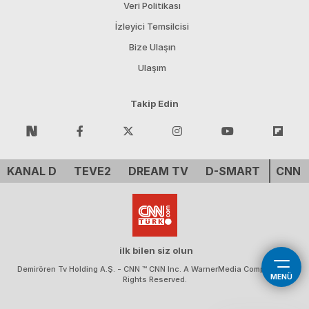
Veri Politikası
İzleyici Temsilcisi
Bize Ulaşın
Ulaşım
Takip Edin
KANAL D
TEVE2
DREAM TV
D-SMART
CNN 
ilk bilen siz olun
Demirören Tv Holding A.Ş. - CNN ™ CNN Inc. A WarnerMedia Company. All
MENÜ
Rights Reserved.