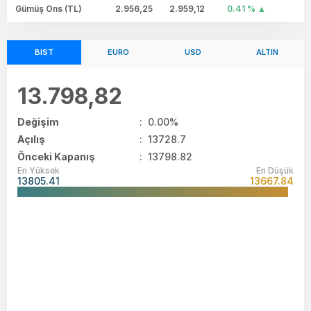
Gümüş Ons (TL)
2.956,25
2.959,12
0.41 %
BIST
EURO
USD
ALTIN
13.798,82
Değişim
:
0.00%
Açılış
:
13728.7
Önceki Kapanış
: 13798.82
En Yüksek
En Düşük
13805.41
13667.84