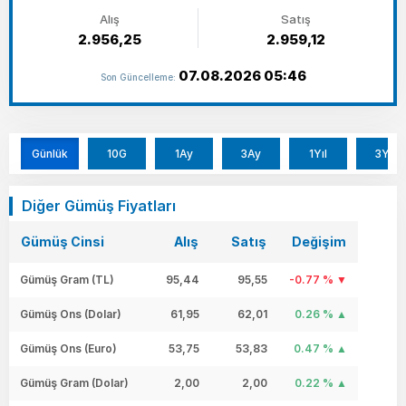
Alış
Satış
2.956,25
2.959,12
07.08.2026 05:46
Son Güncelleme:
Günlük
10G
1Ay
3Ay
1Yıl
3Yıl
Diğer Gümüş Fiyatları
Gümüş Cinsi
Alış
Satış
Değişim
Gümüş Gram (TL)
95,44
95,55
-0.77 %
Gümüş Ons (Dolar)
61,95
62,01
0.26 %
Gümüş Ons (Euro)
53,75
53,83
0.47 %
Gümüş Gram (Dolar)
2,00
2,00
0.22 %