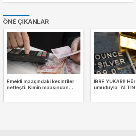
ÖNE ÇIKANLAR
Emekli maaşındaki kesintiler
İBRE YUKARI! Hü
netleşti: Kimin maaşından
umuduyla `ALTIN`
hangi borçlar kesilecek?
zirvesinde