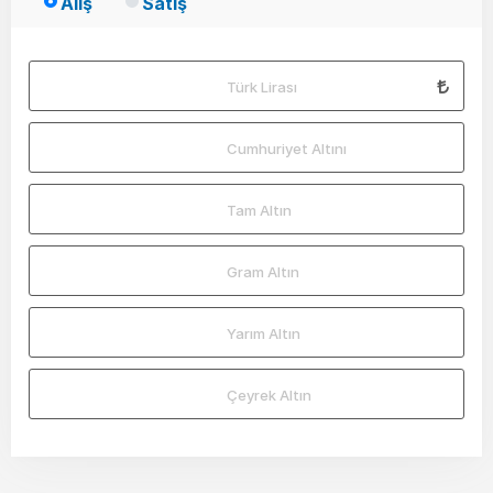
Alış
Satış
Türk Lirası
Cumhuriyet Altını
Tam Altın
Gram Altın
Yarım Altın
Çeyrek Altın