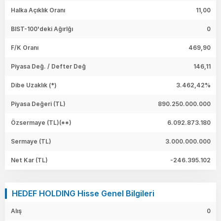
Halka Açıklık Oranı
11,00
BIST-100'deki Ağırlğı
0
F/K Oranı
469,90
Piyasa Değ. / Defter Değ
146,11
Dibe Uzaklık (*)
3.462,42%
Piyasa Değeri
(TL)
890.250.000.000
Özsermaye
(TL)(**)
6.092.873.180
Sermaye
(TL)
3.000.000.000
Net Kar
(TL)
-246.395.102
HEDEF HOLDING Hisse Genel Bilgileri
Alış
0