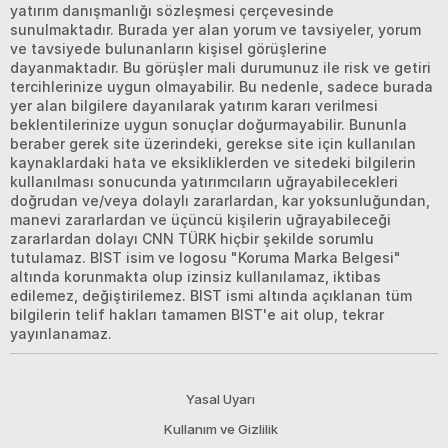
yatırım danışmanlığı sözleşmesi çerçevesinde
sunulmaktadır. Burada yer alan yorum ve tavsiyeler, yorum
ve tavsiyede bulunanların kişisel görüşlerine
dayanmaktadır. Bu görüşler mali durumunuz ile risk ve getiri
tercihlerinize uygun olmayabilir. Bu nedenle, sadece burada
yer alan bilgilere dayanılarak yatırım kararı verilmesi
beklentilerinize uygun sonuçlar doğurmayabilir. Bununla
beraber gerek site üzerindeki, gerekse site için kullanılan
kaynaklardaki hata ve eksikliklerden ve sitedeki bilgilerin
kullanılması sonucunda yatırımcıların uğrayabilecekleri
doğrudan ve/veya dolaylı zararlardan, kar yoksunluğundan,
manevi zararlardan ve üçüncü kişilerin uğrayabileceği
zararlardan dolayı CNN TÜRK hiçbir şekilde sorumlu
tutulamaz. BIST isim ve logosu "Koruma Marka Belgesi"
altında korunmakta olup izinsiz kullanılamaz, iktibas
edilemez, değiştirilemez. BIST ismi altında açıklanan tüm
bilgilerin telif hakları tamamen BIST'e ait olup, tekrar
yayınlanamaz.
Yasal Uyarı
Kullanım ve Gizlilik