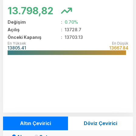
13.798,82
Değişim
:
0.70%
Açılış
:
13728.7
Önceki Kapanış
: 13703.13
En Yüksek
En Düşük
13805.41
13667.84
Altın Çevirici
Döviz Çevirici