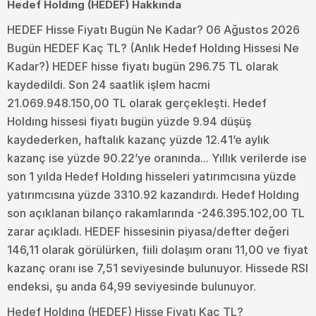
Hedef Holdıng (HEDEF) Hakkında
HEDEF Hisse Fiyatı Bugün Ne Kadar? 06 Ağustos 2026
Bugün HEDEF Kaç TL? (Anlık Hedef Holdıng Hissesi Ne
Kadar?) HEDEF hisse fiyatı bugün 296.75 TL olarak
kaydedildi. Son 24 saatlik işlem hacmi
21.069.948.150,00 TL olarak gerçekleşti. Hedef
Holdıng hissesi fiyatı bugün yüzde 9.94 düşüş
kaydederken, haftalık kazanç yüzde 12.41’e aylık
kazanç ise yüzde 90.22’ye oranında... Yıllık verilerde ise
son 1 yılda Hedef Holdıng hisseleri yatırımcısına yüzde
yatırımcısına yüzde 3310.92 kazandırdı. Hedef Holdıng
son açıklanan bilanço rakamlarında -246.395.102,00 TL
zarar açıkladı. HEDEF hissesinin piyasa/defter değeri
146,11 olarak görülürken, fiili dolaşım oranı 11,00 ve fiyat
kazanç oranı ise 7,51 seviyesinde bulunuyor. Hissede RSI
endeksi, şu anda 64,99 seviyesinde bulunuyor.
Hedef Holdıng (HEDEF) Hisse Fiyatı Kaç TL?