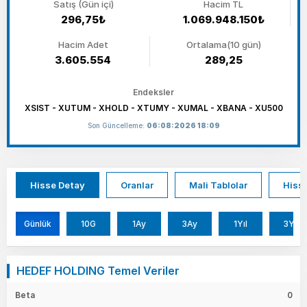
Satış (Gün içi)
Hacim TL
296,75₺
1.069.948.150₺
Hacim Adet
Ortalama(10 gün)
3.605.554
289,25
Endeksler
XSIST - XUTUM - XHOLD - XTUMY - XUMAL - XBANA - XU500
Son Güncelleme:
06:08:2026 18:09
Hisse Detay
Oranlar
Mali Tablolar
Hisse
Günlük
10G
1Ay
3Ay
1Yıl
3Yıl
HEDEF HOLDING Temel Veriler
Beta
0