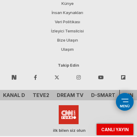
Künye
İnsan Kaynakları
Veri Politikası
İzleyici Temsilcisi
Bize Ulaşın
Ulaşım
Takip Edin
KANAL D
TEVE2
DREAM TV
D-SMART
CNN 
MENÜ
CANLI YAYIN
ilk bilen siz olun