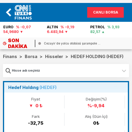
CANLI BORSA
EURO
% -0,07
ALTIN
% -0,19
PETROL
% 3,93
54,9680
6.483,94
82,57
SON
Cezayir`de yolcu otobüsü şarampole ...
DAKIKA
Finans
>
Borsa
>
Hisseler
>
HEDEF HOLDING (HEDEF)
Hedef Holdıng
(HEDEF)
Fiyat
Değişim(%)
0 ₺
%-9,94
Fark
Alış (Gün İçi)
-32,75
0₺