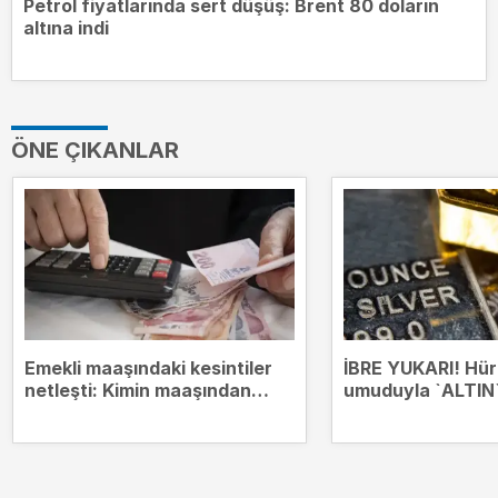
Petrol fiyatlarında sert düşüş: Brent 80 doların
altına indi
ÖNE ÇIKANLAR
Emekli maaşındaki kesintiler
İBRE YUKARI! Hü
netleşti: Kimin maaşından
umuduyla `ALTIN`
hangi borçlar kesilecek?
zirvesinde