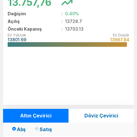
13.757,76
Değişim
:
0.40%
Açılış
:
13728.7
Önceki Kapanış
: 13703.13
En Yüksek
En Düşük
13801.69
13667.84
Altın Çevirici
Döviz Çevirici
Alış
Satış