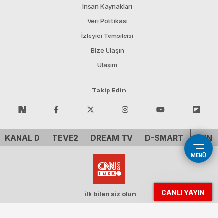
İnsan Kaynakları
Veri Politikası
İzleyici Temsilcisi
Bize Ulaşın
Ulaşım
Takip Edin
KANAL D
TEVE2
DREAM TV
D-SMART
CNN 
MENÜ
CANLI YAYIN
ilk bilen siz olun
Demirören Tv Holding A.Ş. - CNN ™ CNN Inc. A WarnerMedia Company. All
Rights Reserved.