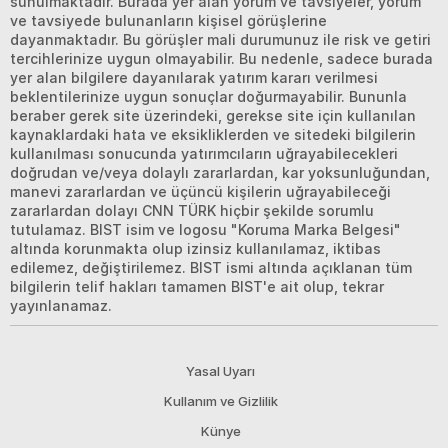
sunulmaktadır. Burada yer alan yorum ve tavsiyeler, yorum
ve tavsiyede bulunanların kişisel görüşlerine
dayanmaktadır. Bu görüşler mali durumunuz ile risk ve getiri
tercihlerinize uygun olmayabilir. Bu nedenle, sadece burada
yer alan bilgilere dayanılarak yatırım kararı verilmesi
beklentilerinize uygun sonuçlar doğurmayabilir. Bununla
beraber gerek site üzerindeki, gerekse site için kullanılan
kaynaklardaki hata ve eksikliklerden ve sitedeki bilgilerin
kullanılması sonucunda yatırımcıların uğrayabilecekleri
doğrudan ve/veya dolaylı zararlardan, kar yoksunluğundan,
manevi zararlardan ve üçüncü kişilerin uğrayabileceği
zararlardan dolayı CNN TÜRK hiçbir şekilde sorumlu
tutulamaz. BIST isim ve logosu "Koruma Marka Belgesi"
altında korunmakta olup izinsiz kullanılamaz, iktibas
edilemez, değiştirilemez. BIST ismi altında açıklanan tüm
bilgilerin telif hakları tamamen BIST'e ait olup, tekrar
yayınlanamaz.
Yasal Uyarı
Kullanım ve Gizlilik
Künye