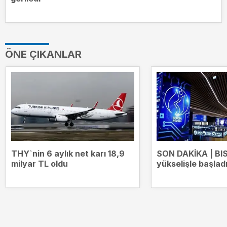
ÖNE ÇIKANLAR
THY`nin 6 aylık net karı 18,9
SON DAKİKA | BI
milyar TL oldu
yükselişle başlad
13.707 puana çıkt