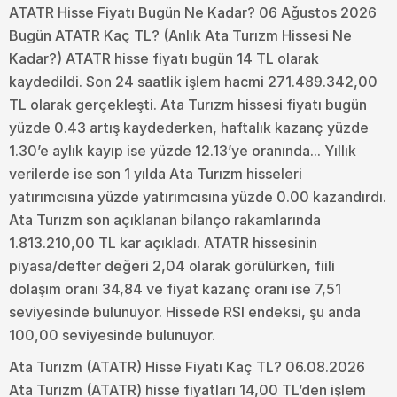
ATATR Hisse Fiyatı Bugün Ne Kadar? 06 Ağustos 2026
Bugün ATATR Kaç TL? (Anlık Ata Turızm Hissesi Ne
Kadar?) ATATR hisse fiyatı bugün 14 TL olarak
kaydedildi. Son 24 saatlik işlem hacmi 271.489.342,00
TL olarak gerçekleşti. Ata Turızm hissesi fiyatı bugün
yüzde 0.43 artış kaydederken, haftalık kazanç yüzde
1.30’e aylık kayıp ise yüzde 12.13’ye oranında... Yıllık
verilerde ise son 1 yılda Ata Turızm hisseleri
yatırımcısına yüzde yatırımcısına yüzde 0.00 kazandırdı.
Ata Turızm son açıklanan bilanço rakamlarında
1.813.210,00 TL kar açıkladı. ATATR hissesinin
piyasa/defter değeri 2,04 olarak görülürken, fiili
dolaşım oranı 34,84 ve fiyat kazanç oranı ise 7,51
seviyesinde bulunuyor. Hissede RSI endeksi, şu anda
100,00 seviyesinde bulunuyor.
Ata Turızm (ATATR) Hisse Fiyatı Kaç TL? 06.08.2026
Ata Turızm (ATATR) hisse fiyatları 14,00 TL’den işlem