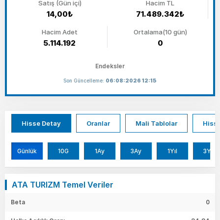
Satış (Gün içi)
Hacim TL
14,00₺
71.489.342₺
Hacim Adet
Ortalama(10 gün)
5.114.192
0
Endeksler
Son Güncelleme:
06:08:2026 12:15
Hisse Detay
Oranlar
Mali Tablolar
Hisse
Günlük
10G
1Ay
3Ay
1Yıl
3Yıl
ATA TURIZM Temel Veriler
Beta
0