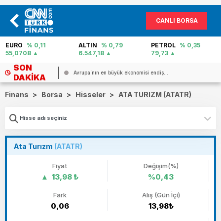
CANLI BORSA
EURO
% 0,11
ALTIN
% 0,79
PETROL
% 0,35
55,0708
6.547,18
79,73
SON
Avrupa`nın en büyük ekonomisi endiş...
DAKIKA
Finans
>
Borsa
>
Hisseler
>
ATA TURIZM (ATATR)
Ata Turızm
(ATATR)
Fiyat
Değişim(%)
13,98 ₺
%0,43
Fark
Alış (Gün İçi)
0,06
13,98₺