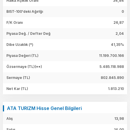
Halka Açıklık Oranı
34,84
BIST-100'deki Ağırlğı
0
F/K Oranı
26,87
Piyasa Değ. / Defter Değ
2,04
Dibe Uzaklık (*)
41,35%
Piyasa Değeri
(TL)
11.199.700.166
Özsermaye
(TL)(**)
5.485.118.988
Sermaye
(TL)
802.845.890
Net Kar
(TL)
1.813.210
ATA TURIZM Hisse Genel Bilgileri
Alış
13,98
Satış
14,00