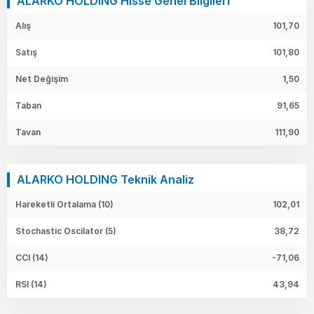
ALARKO HOLDING Hisse Genel Bilgileri
Alış
101,70
Satış
101,80
Net Değişim
1,50
Taban
91,65
Tavan
111,90
ALARKO HOLDING Teknik Analiz
Hareketli Ortalama (10)
102,01
Stochastic Oscilator (5)
38,72
CCI (14)
-71,06
RSI (14)
43,94