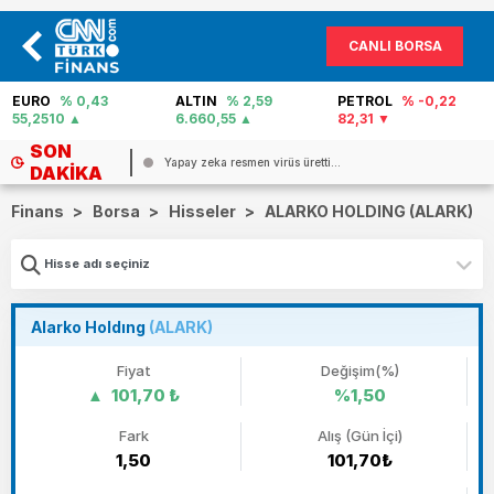
CANLI BORSA
EURO
% 0,43
ALTIN
% 2,59
PETROL
% -0,22
55,2510
6.660,55
82,31
SON
.
Yapay zeka resmen virüs üretti...
DAKIKA
Finans
>
Borsa
>
Hisseler
>
ALARKO HOLDING (ALARK)
Alarko Holdıng
(ALARK)
Fiyat
Değişim(%)
101,70 ₺
%1,50
Fark
Alış (Gün İçi)
1,50
101,70₺