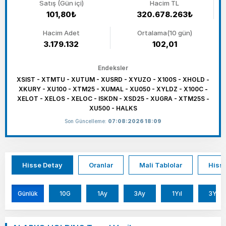
Satış (Gün içi)
Hacim TL
101,80₺
320.678.263₺
Hacim Adet
Ortalama(10 gün)
3.179.132
102,01
Endeksler
XSIST - XTMTU - XUTUM - XUSRD - XYUZO - X100S - XHOLD -
XKURY - XU100 - XTM25 - XUMAL - XU050 - XYLDZ - X100C -
XELOT - XELOS - XELOC - ISKDN - XSD25 - XUGRA - XTM25S -
XU500 - HALKS
Son Güncelleme:
07:08:2026 18:09
Hisse Detay
Oranlar
Mali Tablolar
Hisse
Günlük
10G
1Ay
3Ay
1Yıl
3Yıl