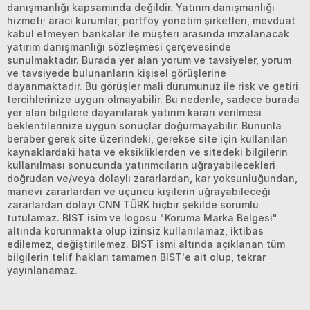
danışmanlığı kapsamında değildir. Yatırım danışmanlığı
hizmeti; aracı kurumlar, portföy yönetim şirketleri, mevduat
kabul etmeyen bankalar ile müşteri arasında imzalanacak
yatırım danışmanlığı sözleşmesi çerçevesinde
sunulmaktadır. Burada yer alan yorum ve tavsiyeler, yorum
ve tavsiyede bulunanların kişisel görüşlerine
dayanmaktadır. Bu görüşler mali durumunuz ile risk ve getiri
tercihlerinize uygun olmayabilir. Bu nedenle, sadece burada
yer alan bilgilere dayanılarak yatırım kararı verilmesi
beklentilerinize uygun sonuçlar doğurmayabilir. Bununla
beraber gerek site üzerindeki, gerekse site için kullanılan
kaynaklardaki hata ve eksikliklerden ve sitedeki bilgilerin
kullanılması sonucunda yatırımcıların uğrayabilecekleri
doğrudan ve/veya dolaylı zararlardan, kar yoksunluğundan,
manevi zararlardan ve üçüncü kişilerin uğrayabileceği
zararlardan dolayı CNN TÜRK hiçbir şekilde sorumlu
tutulamaz. BIST isim ve logosu "Koruma Marka Belgesi"
altında korunmakta olup izinsiz kullanılamaz, iktibas
edilemez, değiştirilemez. BIST ismi altında açıklanan tüm
bilgilerin telif hakları tamamen BIST'e ait olup, tekrar
yayınlanamaz.