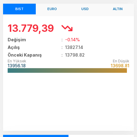
BIST
EURO
USD
ALTIN
13.779,39
Değişim
:
-0.14%
Açılış
:
13827.14
Önceki Kapanış
: 13798.82
En Yüksek
En Düşük
13956.18
13698.81