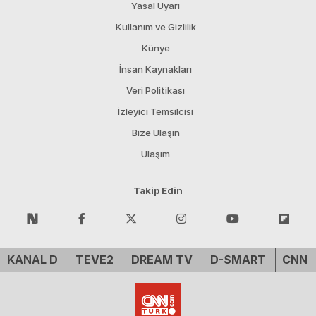
Yasal Uyarı
Kullanım ve Gizlilik
Künye
İnsan Kaynakları
Veri Politikası
İzleyici Temsilcisi
Bize Ulaşın
Ulaşım
Takip Edin
KANAL D
TEVE2
DREAM TV
D-SMART
CNN 