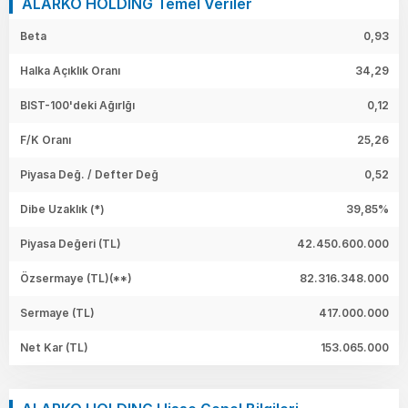
ALARKO HOLDING Temel Veriler
Beta
0,93
Halka Açıklık Oranı
34,29
BIST-100'deki Ağırlğı
0,12
F/K Oranı
25,26
Piyasa Değ. / Defter Değ
0,52
Dibe Uzaklık (*)
39,85%
Piyasa Değeri
(TL)
42.450.600.000
Özsermaye
(TL)(**)
82.316.348.000
Sermaye
(TL)
417.000.000
Net Kar
(TL)
153.065.000