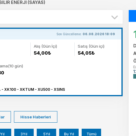
ILIR ENERJI (SAYAS)
Son Güncelleme:
06.08.2026 18:09
D
Alış (Gün İçi)
Satış (Gün içi)
54,00₺
54,05₺
A
Ö
lama(10 gün)
E
1
80
 - XK100 - XKTUM - XU500 - XSINS
lar
Hisse Haberleri
Yıl
3Yıl
5Yıl
Bu Yıl
Tümü