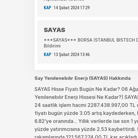
KAP
14 Şubat 2024 17:29
SAYAS
***SAYAS*** BORSA İSTANBUL BISTECH DEV
Bildirimi
KAP
13 Şubat 2024 13:46
Say Yenılenebılır Enerjı (SAYAS) Hakkında
SAYAS Hisse Fiyatı Bugün Ne Kadar? 06 Ağ
Yenılenebılır Enerjı Hissesi Ne Kadar?) SAYA
24 saatlik işlem hacmi 2287.438.997,00 TL ol
fiyatı bugün yüzde 3.05 artış kaydederken, 
6.82’ye oranında... Yıllık verilerde ise son 1 y
yüzde yatırımcısına yüzde 2.53 kaybettirdi. 
rakamlarında 121.567.274,00 TL kar açıkladı