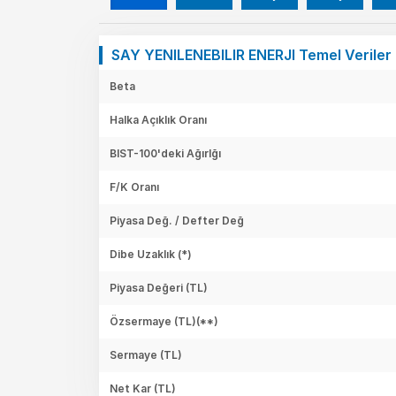
SAY YENILENEBILIR ENERJI Temel Veriler
Beta
Halka Açıklık Oranı
BIST-100'deki Ağırlğı
F/K Oranı
Piyasa Değ. / Defter Değ
Dibe Uzaklık (*)
Piyasa Değeri
(TL)
Özsermaye
(TL)(**)
Sermaye
(TL)
Net Kar
(TL)