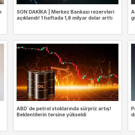
n
SON DAKİKA | Merkez Bankası rezervleri
A
açıklandı! 1 haftada 1,8 milyar dolar arttı
g
ABD`de petrol stoklarında sürpriz artış!
P
Beklentilerin tersine yükseldi
d