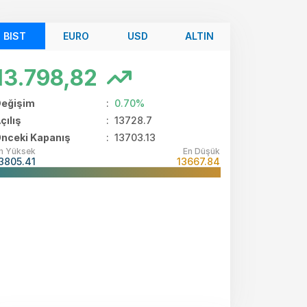
BIST
EURO
USD
ALTIN
13.798,82
eğişim
:
0.70%
çılış
:
13728.7
nceki Kapanış
: 13703.13
n Yüksek
En Düşük
3805.41
13667.84