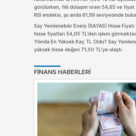
görülürken, fiili dolaşım oranı 54,65 ve fiya
RSI endeksi, şu anda 61,99 seviyesinde bulu
Say Yenılenebılır Enerjı (SAYAS) Hisse Fiyat
hisse fiyatları 54,05 TL’den işlem görmekted
Yılında En Yüksek Kaç TL Oldu?
Say Yenılene
yüksek hisse değeri 71,50 TL’ye ulaştı.
FINANS HABERLERI