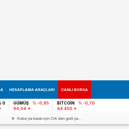
RA
HESAPLAMA ARAÇLARI
CANLI BORSA
% 0
GÜMÜŞ
% -0,85
BİTCOİN
% -0,70
94,04
64.450
Küba`ya baskı için CIA`den gizli ya...
Son gün pa