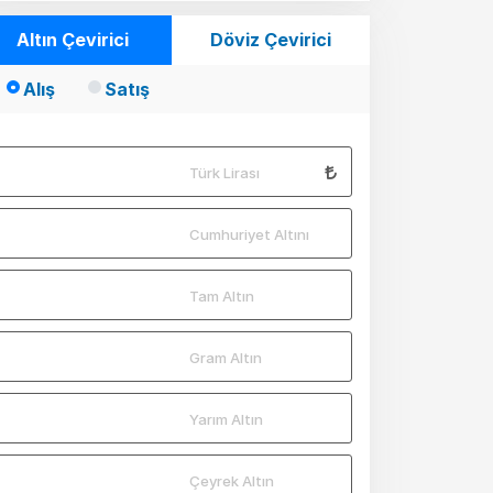
Altın Çevirici
Döviz Çevirici
Alış
Satış
Türk Lirası
Cumhuriyet Altını
Tam Altın
Gram Altın
Yarım Altın
Çeyrek Altın