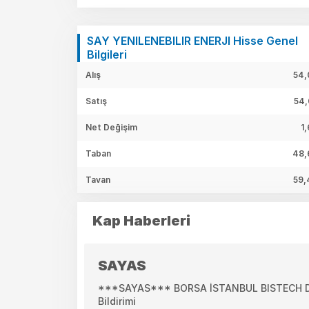
SAY YENILENEBILIR ENERJI Hisse Genel
Bilgileri
Alış
54,
Satış
54,
Net Değişim
1
Taban
48,
Tavan
59,
Kap Haberleri
SAYAS
***SAYAS*** BORSA İSTANBUL BISTECH DEV
Bildirimi