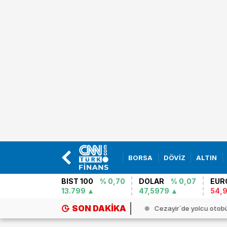
BORSA
DÖVİZ
ALTIN
BIST 100
% 0,70
DOLAR
% 0,07
EUR
13.799
47,5979
54,
SON DAKIKA
ailli araştırmacıdan yeni Gazze ...
Cezayir`de yolcu otobü