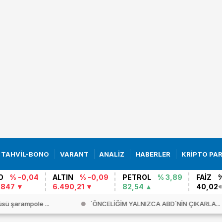
TAHVİL-BONO
VARANT
ANALİZ
HABERLER
KRİPTO PA
O
% -0,04
ALTIN
% -0,09
PETROL
% 3,89
FAİZ
9847
6.490,21
82,54
40,02
sü şarampole ...
`ÖNCELİĞİM YALNIZCA ABD`NİN ÇIKARLA...