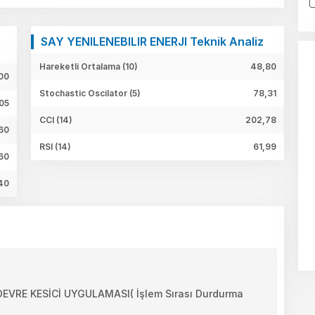
SAY YENILENEBILIR ENERJI Teknik Analiz
Hareketli Ortalama (10)
48,80
00
Stochastic Oscilator (5)
78,31
05
CCI (14)
202,78
,60
RSI (14)
61,99
60
40
RE KESİCİ UYGULAMASI( İşlem Sırası Durdurma