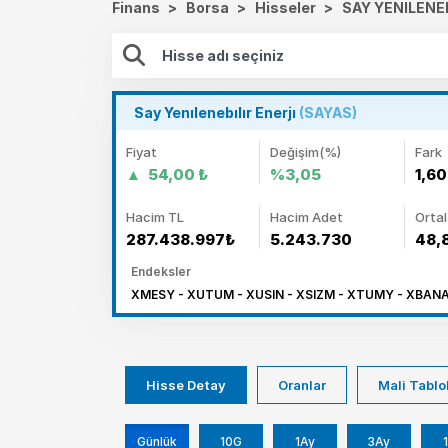
Finans
>
Borsa
>
Hisseler
>
SAY YENILENEB
Say Yenılenebılır Enerjı
(SAYAS)
Fiyat
Değişim(%)
Fark
54,00 ₺
%3,05
1,60
Hacim TL
Hacim Adet
Orta
287.438.997₺
5.243.730
48,
Endeksler
XMESY - XUTUM - XUSIN - XSIZM - XTUMY - XBANA
Hisse Detay
Oranlar
Mali Tablo
Günlük
10G
1Ay
3Ay
1