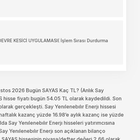
RE KESİCİ UYGULAMASI( İşlem Sırası Durdurma
ustos 2026 Bugün SAYAS Kaç TL? (Anlık Say
S hisse fiyatı bugün 54.05 TL olarak kaydedildi. Son
arak gerçekleşti. Say Yenılenebılır Enerjı hissesi
haftalık kazanç yüzde 16.98’e aylık kazanç ise yüzde
ılda Say Yenılenebılır Enerjı hisseleri yatırımcısına
Say Yenılenebılır Enerjı son açıklanan bilanço
. SAYAS hissesinin piyasa/defter değeri 2,66 olarak