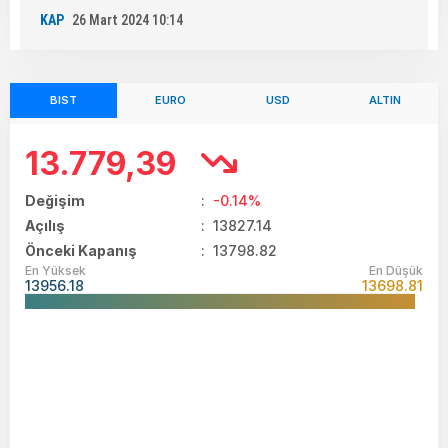
KAP
26 Mart 2024 10:14
BIST
EURO
USD
ALTIN
13.779,39
Değişim
:
-0.14%
Açılış
:
13827.14
Önceki Kapanış
: 13798.82
En Yüksek
En Düşük
13956.18
13698.81