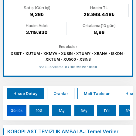
Satış (Gün içi)
Hacim TL
9,36₺
28.868.448₺
Hacim Adet
Ortalama(10 gün)
3.119.930
8,96
Endeksler
XSIST - XUTUM - XKMYA - XUSIN - XTUMY - XBANA - ISKDN -
XKTUM - XU500 - XSINS
Son Güncelleme:
07:08:2026 18:08
Hisse Detay
Oranlar
Mali Tablolar
Hisse
Günlük
10G
1Ay
3Ay
1Yıl
3Yıl
KOROPLAST TEMIZLIK AMBALAJ Temel Veriler