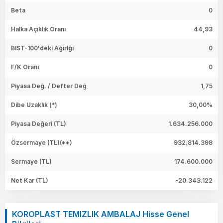
Beta
0
Halka Açıklık Oranı
44,93
BIST-100'deki Ağırlğı
0
F/K Oranı
0
Piyasa Değ. / Defter Değ
1,75
Dibe Uzaklık (*)
30,00%
Piyasa Değeri
(TL)
1.634.256.000
Özsermaye
(TL)(**)
932.814.398
Sermaye
(TL)
174.600.000
Net Kar
(TL)
-20.343.122
KOROPLAST TEMIZLIK AMBALAJ Hisse Genel