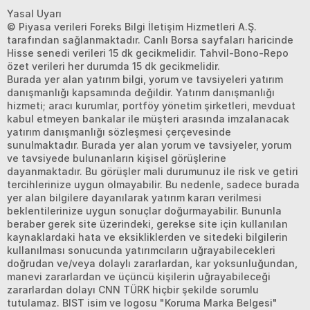
Yasal Uyarı
© Piyasa verileri Foreks Bilgi İletişim Hizmetleri A.Ş.
tarafından sağlanmaktadır. Canlı Borsa sayfaları haricinde
Hisse senedi verileri 15 dk gecikmelidir. Tahvil-Bono-Repo
özet verileri her durumda 15 dk gecikmelidir.
Burada yer alan yatırım bilgi, yorum ve tavsiyeleri yatırım
danışmanlığı kapsamında değildir. Yatırım danışmanlığı
hizmeti; aracı kurumlar, portföy yönetim şirketleri, mevduat
kabul etmeyen bankalar ile müşteri arasında imzalanacak
yatırım danışmanlığı sözleşmesi çerçevesinde
sunulmaktadır. Burada yer alan yorum ve tavsiyeler, yorum
ve tavsiyede bulunanların kişisel görüşlerine
dayanmaktadır. Bu görüşler mali durumunuz ile risk ve getiri
tercihlerinize uygun olmayabilir. Bu nedenle, sadece burada
yer alan bilgilere dayanılarak yatırım kararı verilmesi
beklentilerinize uygun sonuçlar doğurmayabilir. Bununla
beraber gerek site üzerindeki, gerekse site için kullanılan
kaynaklardaki hata ve eksikliklerden ve sitedeki bilgilerin
kullanılması sonucunda yatırımcıların uğrayabilecekleri
doğrudan ve/veya dolaylı zararlardan, kar yoksunluğundan,
manevi zararlardan ve üçüncü kişilerin uğrayabileceği
zararlardan dolayı CNN TÜRK hiçbir şekilde sorumlu
tutulamaz. BIST isim ve logosu "Koruma Marka Belgesi"