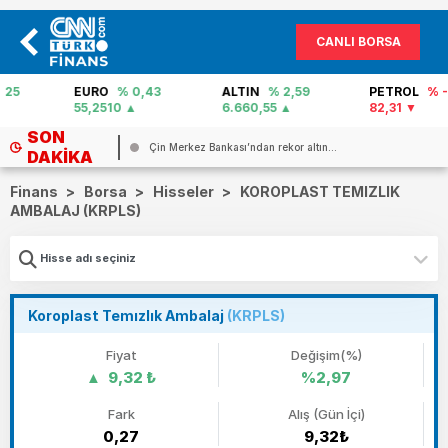
CANLI BORSA
EURO
% 0,43
ALTIN
% 2,59
PETROL
% -0,22
55,2510
6.660,55
82,31
SON
Çin Merkez Bankası’ndan rekor altın...
DAKIKA
Finans
>
Borsa
>
Hisseler
>
KOROPLAST TEMIZLIK
AMBALAJ (KRPLS)
Koroplast Temızlık Ambalaj
(KRPLS)
Fiyat
Değişim(%)
9,32 ₺
%2,97
Fark
Alış (Gün İçi)
0,27
9,32₺