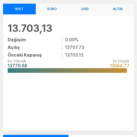
BIST
EURO
USD
ALTIN
13.703,13
Değişim
:
0.00%
Açılış
:
13707.73
Önceki Kapanış
: 13703.13
En Yüksek
En Düşük
13779.68
13564.77