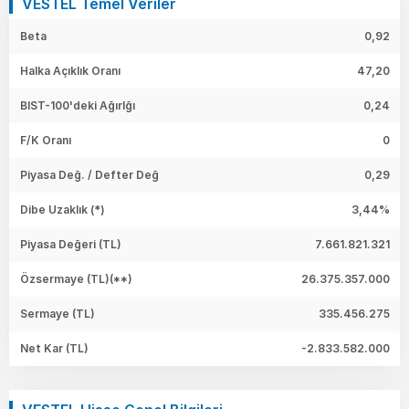
VESTEL Temel Veriler
Beta
0,92
Halka Açıklık Oranı
47,20
BIST-100'deki Ağırlğı
0,24
F/K Oranı
0
Piyasa Değ. / Defter Değ
0,29
Dibe Uzaklık (*)
3,44%
Piyasa Değeri
(TL)
7.661.821.321
Özsermaye
(TL)(**)
26.375.357.000
Sermaye
(TL)
335.456.275
Net Kar
(TL)
-2.833.582.000