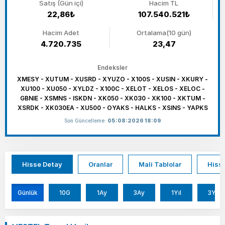
Satış (Gün içi)
Hacim TL
22,86₺
107.540.521₺
Hacim Adet
Ortalama(10 gün)
4.720.735
23,47
Endeksler
XMESY - XUTUM - XUSRD - XYUZO - X100S - XUSIN - XKURY -
XU100 - XU050 - XYLDZ - X100C - XELOT - XELOS - XELOC -
GBNIE - XSMNS - ISKDN - XK050 - XK030 - XK100 - XKTUM -
XSRDK - XK030EA - XU500 - OYAKS - HALKS - XSINS - YAPKS
Son Güncelleme:
05:08:2026 18:09
Hisse Detay
Oranlar
Mali Tablolar
Hisse
Günlük
10G
1Ay
3Ay
1Yıl
3Yıl