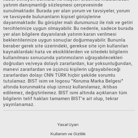
yatırım danışmanlığı sözleşmesi çerçevesinde
sunulmaktadır. Burada yer alan yorum ve tavsiyeler, yorum
ve tavsiyede bulunanların kişisel görüşlerine
dayanmaktadır. Bu görüşler mali durumunuz ile risk ve getiri
tercihlerinize uygun olmayabilir. Bu nedenle, sadece burada
yer alan bilgilere dayanılarak yatırım kararı verilmesi
beklentilerinize uygun sonuçlar doğurmayabilir. Bununla
beraber gerek site üzerindeki, gerekse site için kullanılan
kaynaklardaki hata ve eksikliklerden ve sitedeki bilgilerin
kullanılması sonucunda yatırımcıların uğrayabilecekleri
doğrudan ve/veya dolaylı zararlardan, kar yoksunluğundan,
manevi zararlardan ve üçüncü kişilerin uğrayabileceği
zararlardan dolayı CNN TÜRK hiçbir şekilde sorumlu
tutulamaz. BIST isim ve logosu "Koruma Marka Belgesi"
altında korunmakta olup izinsiz kullanılamaz, iktibas
edilemez, değiştirilemez. BIST ismi altında açıklanan tüm
bilgilerin telif hakları tamamen BIST'e ait olup, tekrar
yayınlanamaz.
Yasal Uyarı
Kullanım ve Gizlilik