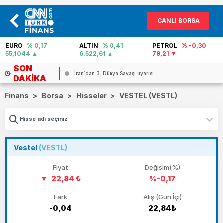
CANLI BORSA
EURO
% 0,17
ALTIN
% 0,41
PETROL
% -0,30
55,1044
6.522,61
79,21
SON
İran`dan 3. Dünya Savaşı uyarısı...
DAKIKA
Finans
>
Borsa
>
Hisseler
>
VESTEL (VESTL)
Vestel
(VESTL)
Fiyat
Değişim(%)
22,84 ₺
%-0,17
Fark
Alış (Gün İçi)
-0,04
22,84₺