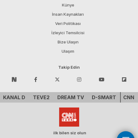
Künye
İnsan Kaynakları
Veri Politikası
İzleyici Temsilcisi
Bize Ulaşın
Ulaşım
Takip Edin
KANAL D
TEVE2
DREAM TV
D-SMART
CNN 
ilk bilen siz olun