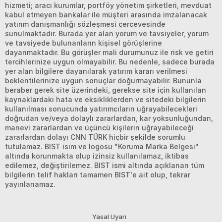
hizmeti; aracı kurumlar, portföy yönetim şirketleri, mevduat
kabul etmeyen bankalar ile müşteri arasında imzalanacak
yatırım danışmanlığı sözleşmesi çerçevesinde
sunulmaktadır. Burada yer alan yorum ve tavsiyeler, yorum
ve tavsiyede bulunanların kişisel görüşlerine
dayanmaktadır. Bu görüşler mali durumunuz ile risk ve getiri
tercihlerinize uygun olmayabilir. Bu nedenle, sadece burada
yer alan bilgilere dayanılarak yatırım kararı verilmesi
beklentilerinize uygun sonuçlar doğurmayabilir. Bununla
beraber gerek site üzerindeki, gerekse site için kullanılan
kaynaklardaki hata ve eksikliklerden ve sitedeki bilgilerin
kullanılması sonucunda yatırımcıların uğrayabilecekleri
doğrudan ve/veya dolaylı zararlardan, kar yoksunluğundan,
manevi zararlardan ve üçüncü kişilerin uğrayabileceği
zararlardan dolayı CNN TÜRK hiçbir şekilde sorumlu
tutulamaz. BIST isim ve logosu "Koruma Marka Belgesi"
altında korunmakta olup izinsiz kullanılamaz, iktibas
edilemez, değiştirilemez. BIST ismi altında açıklanan tüm
bilgilerin telif hakları tamamen BIST'e ait olup, tekrar
yayınlanamaz.
Yasal Uyarı