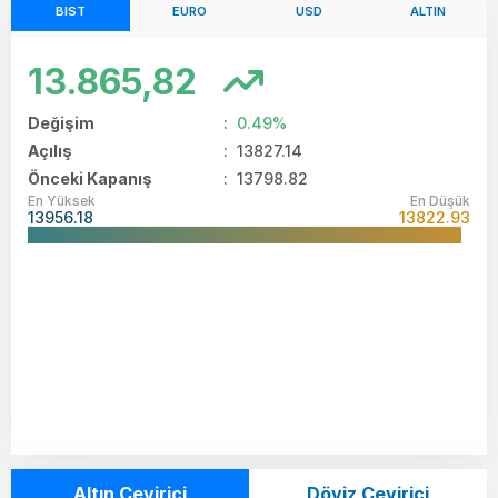
BIST
EURO
USD
ALTIN
13.865,82
Değişim
:
0.49%
Açılış
:
13827.14
Önceki Kapanış
: 13798.82
En Yüksek
En Düşük
13956.18
13822.93
Altın Çevirici
Döviz Çevirici