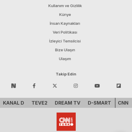
Kullanım ve Gizlilik
Künye
İnsan Kaynakları
Veri Politikası
İzleyici Temsilcisi
Bize Ulaşın
Ulaşım
Takip Edin
KANAL D
TEVE2
DREAM TV
D-SMART
CNN 