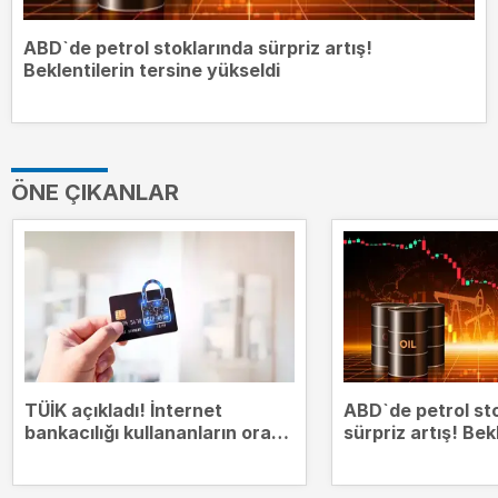
ABD`de petrol stoklarında sürpriz artış!
Beklentilerin tersine yükseldi
ÖNE ÇIKANLAR
TÜİK açıkladı! İnternet
ABD`de petrol st
bankacılığı kullananların oranı
sürpriz artış! Bek
yüzde 75,9`a çıktı
tersine yükseldi