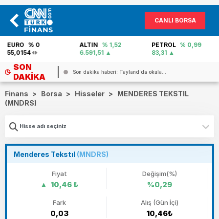
CANLI BORSA
EURO
% 0
ALTIN
% 1,52
PETROL
% 0,99
55,0154
6.591,51
83,31
SON
..
Son dakika haberi: Tayland`da okula...
DAKIKA
Finans
>
Borsa
>
Hisseler
>
MENDERES TEKSTIL
(MNDRS)
Menderes Tekstıl
(MNDRS)
Fiyat
Değişim(%)
10,46 ₺
%0,29
Fark
Alış (Gün İçi)
0,03
10,46₺