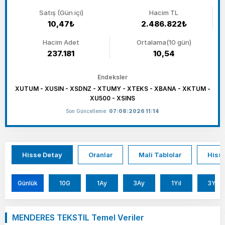
Satış (Gün içi)
Hacim TL
10,47₺
2.486.822₺
Hacim Adet
Ortalama(10 gün)
237.181
10,54
Endeksler
XUTUM - XUSIN - XSDNZ - XTUMY - XTEKS - XBANA - XKTUM -
XU500 - XSINS
Son Güncelleme:
07:08:2026 11:14
Hisse Detay
Oranlar
Mali Tablolar
Hisse
Günlük
10G
1Ay
3Ay
1Yıl
3Yıl
MENDERES TEKSTIL Temel Veriler