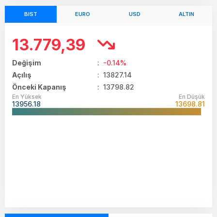
BIST
EURO
USD
ALTIN
13.779,39
Değişim
:
-0.14%
Açılış
:
13827.14
Önceki Kapanış
: 13798.82
En Yüksek
En Düşük
13956.18
13698.81