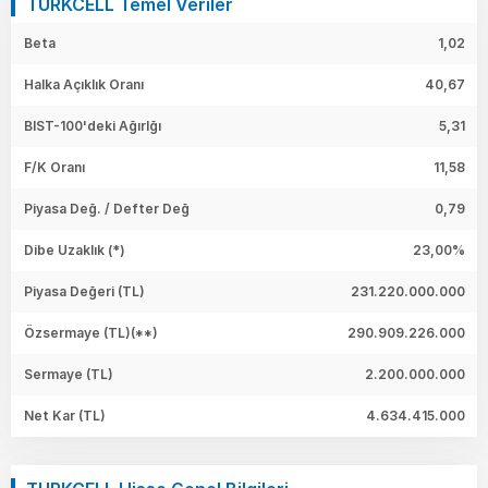
TURKCELL Temel Veriler
Beta
1,02
Halka Açıklık Oranı
40,67
BIST-100'deki Ağırlğı
5,31
F/K Oranı
11,58
Piyasa Değ. / Defter Değ
0,79
Dibe Uzaklık (*)
23,00%
Piyasa Değeri
(TL)
231.220.000.000
Özsermaye
(TL)(**)
290.909.226.000
Sermaye
(TL)
2.200.000.000
Net Kar
(TL)
4.634.415.000