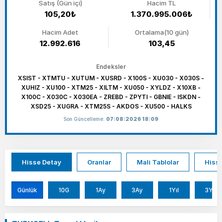
Satış (Gün içi)
Hacim TL
105,20₺
1.370.995.006₺
Hacim Adet
Ortalama(10 gün)
12.992.616
103,45
Endeksler
XSIST - XTMTU - XUTUM - XUSRD - X100S - XU030 - X030S -
XUHIZ - XU100 - XTM25 - XILTM - XU050 - XYLDZ - X10XB -
X100C - X030C - X030EA - ZREBD - ZPYTI - GBNIE - ISKDN -
XSD25 - XUGRA - XTM25S - AKDOS - XU500 - HALKS
Son Güncelleme:
07:08:2026 18:09
Hisse Detay
Oranlar
Mali Tablolar
Hisse
Günlük
10G
1Ay
3Ay
1Yıl
3Yıl