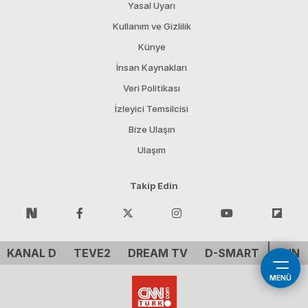
Yasal Uyarı
Kullanım ve Gizlilik
Künye
İnsan Kaynakları
Veri Politikası
İzleyici Temsilcisi
Bize Ulaşın
Ulaşım
Takip Edin
KANAL D
TEVE2
DREAM TV
D-SMART
CNN 
MENÜ