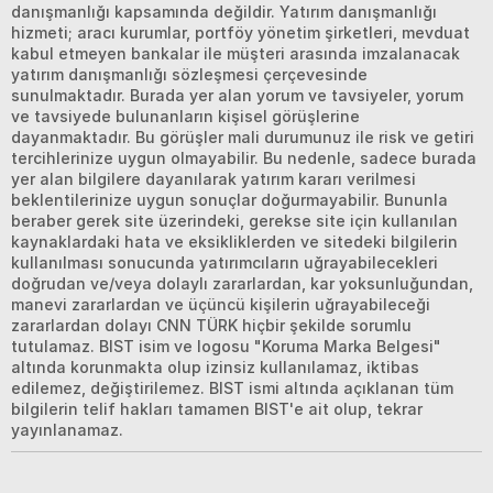
danışmanlığı kapsamında değildir. Yatırım danışmanlığı
hizmeti; aracı kurumlar, portföy yönetim şirketleri, mevduat
kabul etmeyen bankalar ile müşteri arasında imzalanacak
yatırım danışmanlığı sözleşmesi çerçevesinde
sunulmaktadır. Burada yer alan yorum ve tavsiyeler, yorum
ve tavsiyede bulunanların kişisel görüşlerine
dayanmaktadır. Bu görüşler mali durumunuz ile risk ve getiri
tercihlerinize uygun olmayabilir. Bu nedenle, sadece burada
yer alan bilgilere dayanılarak yatırım kararı verilmesi
beklentilerinize uygun sonuçlar doğurmayabilir. Bununla
beraber gerek site üzerindeki, gerekse site için kullanılan
kaynaklardaki hata ve eksikliklerden ve sitedeki bilgilerin
kullanılması sonucunda yatırımcıların uğrayabilecekleri
doğrudan ve/veya dolaylı zararlardan, kar yoksunluğundan,
manevi zararlardan ve üçüncü kişilerin uğrayabileceği
zararlardan dolayı CNN TÜRK hiçbir şekilde sorumlu
tutulamaz. BIST isim ve logosu "Koruma Marka Belgesi"
altında korunmakta olup izinsiz kullanılamaz, iktibas
edilemez, değiştirilemez. BIST ismi altında açıklanan tüm
bilgilerin telif hakları tamamen BIST'e ait olup, tekrar
yayınlanamaz.