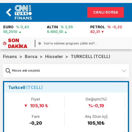
CANLI BORSA
EURO
% 0,43
ALTIN
% 2,59
PETROL
% -0,22
55,2510
6.660,55
82,31
SON
İran’ın nükleer programı çöktü mü?...
DAKIKA
Finans
>
Borsa
>
Hisseler
>
TURKCELL (TCELL)
Turkcell
(TCELL)
Fiyat
Değişim(%)
105,10 ₺
%-0,19
Fark
Alış (Gün İçi)
-0,20
105,10₺