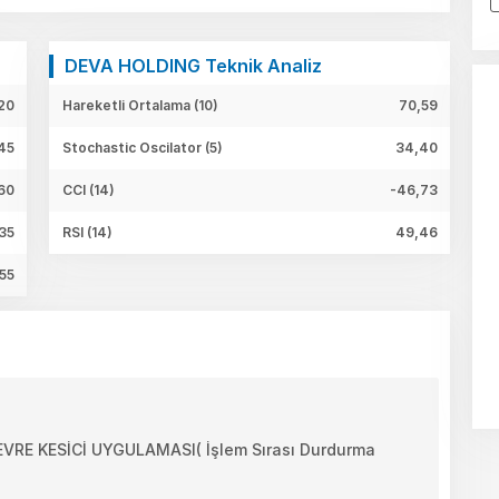
DEVA HOLDING Teknik Analiz
20
Hareketli Ortalama (10)
70,59
45
Stochastic Oscilator (5)
34,40
60
CCI (14)
-46,73
35
RSI (14)
49,46
55
E KESİCİ UYGULAMASI( İşlem Sırası Durdurma