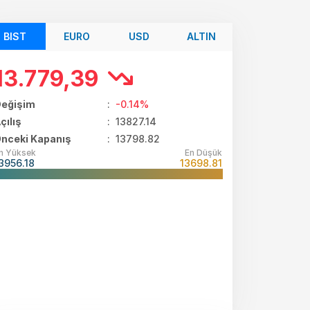
BIST
EURO
USD
ALTIN
13.779,39
eğişim
:
-0.14%
çılış
:
13827.14
nceki Kapanış
: 13798.82
n Yüksek
En Düşük
3956.18
13698.81