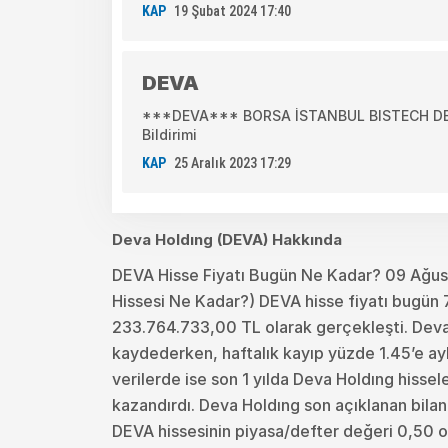
KAP
19 Şubat 2024 17:40
DEVA
***DEVA*** BORSA İSTANBUL BISTECH DEVR
Bildirimi
KAP
25 Aralık 2023 17:29
Deva Holdıng (DEVA) Hakkında
DEVA Hisse Fiyatı Bugün Ne Kadar? 09 Ağu
Hissesi Ne Kadar?) DEVA hisse fiyatı bugün 7
233.764.733,00 TL olarak gerçekleşti. Deva 
kaydederken, haftalık kayıp yüzde 1.45’e aylı
verilerde ise son 1 yılda Deva Holdıng hissel
kazandırdı. Deva Holdıng son açıklanan bila
DEVA hissesinin piyasa/defter değeri 0,50 ola