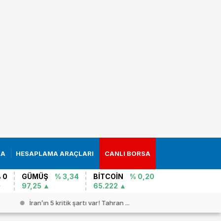
RA
HESAPLAMA ARAÇLARI
CANLI BORSA
 0
GÜMÜŞ
% 3,34
BİTCOİN
% 0,20
97,25
65.222
İran’ın 5 kritik şartı var! Tahran ...
İsrail`de 