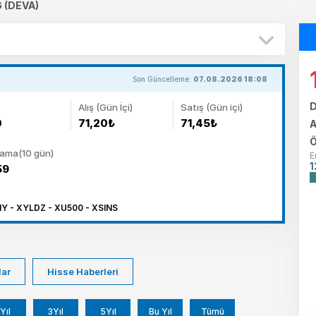
 (DEVA)
Son Güncelleme:
07.08.2026 18:08
D
Alış (Gün İçi)
Satış (Gün içi)
0
71,20₺
71,45₺
A
Ö
lama(10 gün)
E
1
59
 - XYLDZ - XU500 - XSINS
lar
Hisse Haberleri
Yıl
3Yıl
5Yıl
Bu Yıl
Tümü