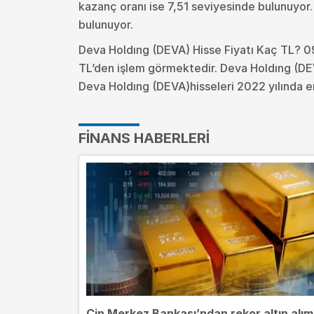
kazanç oranı ise 7,51 seviyesinde bulunuyor
bulunuyor.
Deva Holdıng (DEVA) Hisse Fiyatı Kaç TL? 0
TL’den işlem görmektedir. Deva Holdıng (DE
Deva Holdıng (DEVA)hisseleri 2022 yılında en
FINANS HABERLERI
Çin Merkez Bankası’ndan rekor altın alım