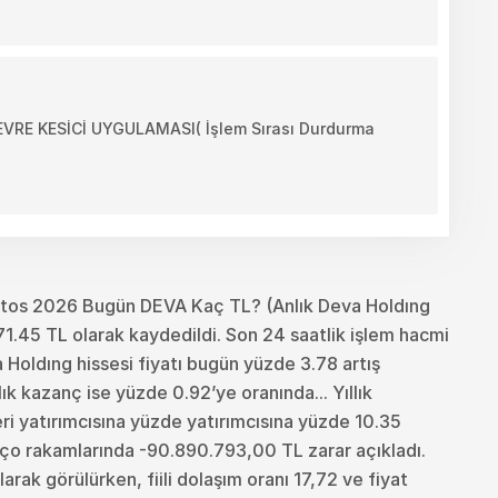
E KESİCİ UYGULAMASI( İşlem Sırası Durdurma
stos 2026 Bugün DEVA Kaç TL? (Anlık Deva Holdıng
1.45 TL olarak kaydedildi. Son 24 saatlik işlem hacmi
Holdıng hissesi fiyatı bugün yüzde 3.78 artış
k kazanç ise yüzde 0.92’ye oranında... Yıllık
eri yatırımcısına yüzde yatırımcısına yüzde 10.35
nço rakamlarında -90.890.793,00 TL zarar açıkladı.
rak görülürken, fiili dolaşım oranı 17,72 ve fiyat