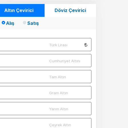
Altın Çevirici
Döviz Çevirici
Alış
Satış
Türk Lirası
Cumhuriyet Altını
Tam Altın
Gram Altın
Yarım Altın
Çeyrek Altın