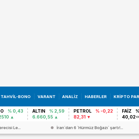
TAHVİL-BONO
VARANT
ANALİZ
HABERLER
KRİPTO PA
RO
% 0,43
ALTIN
% 2,59
PETROL
% -0,22
FAİZ
%
2510
6.660,55
82,31
40,02
erecisi Le...
İran`dan 6 `Hürmüz Boğazı` şartı!...