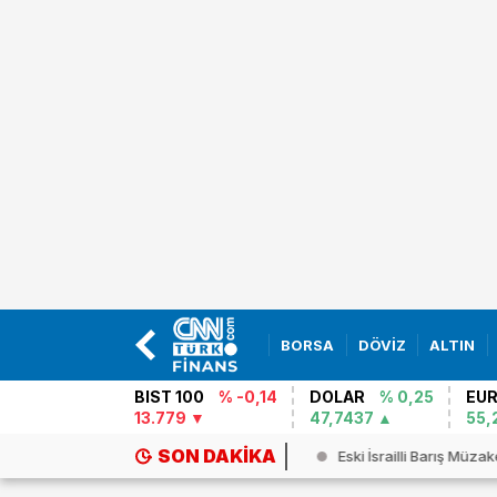
BORSA
DÖVİZ
ALTIN
BIST 100
% -0,14
DOLAR
% 0,25
EU
13.779
47,7437
55,
SON DAKIKA
n: ABD ile müzakere yok, arabulu...
Eski İsrailli Barış Müzak