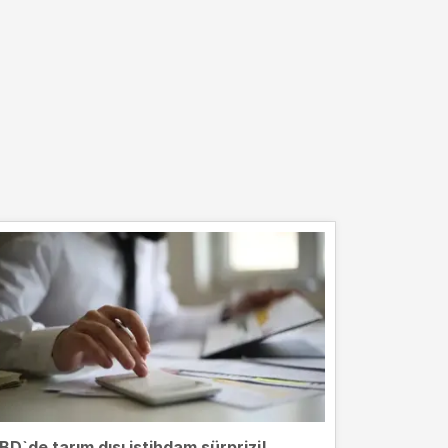
BD`de tarım dışı istihdam sürprizi!