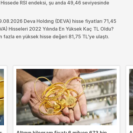
. Hissede RSI endeksi, şu anda 49,46 seviyesinde
9.08.2026 Deva Holdıng (DEVA) hisse fiyatları 71,45
VA) Hisseleri 2022 Yılında En Yüksek Kaç TL Oldu?
 fazla en yüksek hisse değeri 81,75 TL’ye ulaştı.
ı:
Altının kilogram fiyatı 6 milyon 673 bin
A