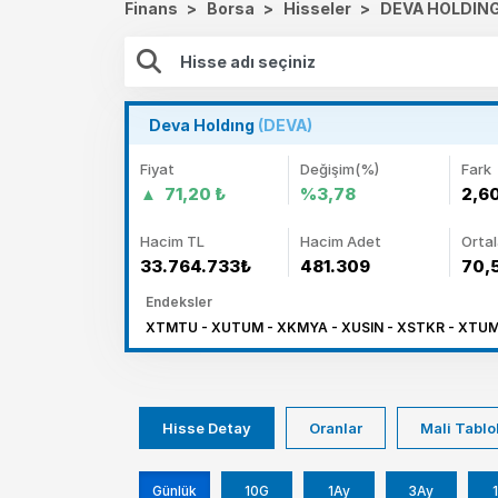
Finans
>
Borsa
>
Hisseler
>
DEVA HOLDING
Deva Holdıng
(DEVA)
Fiyat
Değişim(%)
Fark
71,20 ₺
%3,78
2,6
Hacim TL
Hacim Adet
Orta
33.764.733₺
481.309
70,
Endeksler
XTMTU - XUTUM - XKMYA - XUSIN - XSTKR - XTUMY
Hisse Detay
Oranlar
Mali Tablo
Günlük
10G
1Ay
3Ay
1