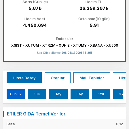
Satış (Gün içi)
Hacim TL
5,87₺
26.259.297₺
Hacim Adet
Ortalama(10 gün)
4.450.694
5,91
Endeksler
XSIST - XUTUM - XTRZM - XUHIZ - XTUMY - XBANA - XU500
Son Güncelleme:
06:08:2026 18:05
Hisse Detay
Oranlar
Mali Tablolar
Hisse
Günlük
10G
1Ay
3Ay
1Yıl
3Yıl
ETILER GIDA Temel Veriler
Beta
0,12