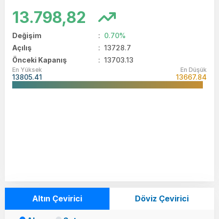
13.798,82
Değişim
:
0.70%
Açılış
:
13728.7
Önceki Kapanış
: 13703.13
En Yüksek
En Düşük
13805.41
13667.84
Altın Çevirici
Döviz Çevirici