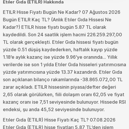
Etıler Gıda (ETILR) Hakkında
ETILR Hisse Fiyatı Bugün Ne Kadar? 07 Ağustos 2026
Bugün ETILR Kaç TL? (Anlık Etıler Gıda Hissesi Ne
Kadar?) ETILR hisse fiyatı bugün 5.87 TL olarak
kaydedildi. Son 24 saatlik işlem hacmi 226.259.297,00
TL olarak gerçekleşti. Etıler Gıda hissesi fiyatı bugün
yüzde 0.51 düşüş kaydederken, haftalık kayıp yüzde
1.18’e aylık kazanç ise yüzde 9.96’ye oranında... Yıllık
verilerde ise son 1 yılda Etıler Gıda hisseleri yatırımcısına
yüzde yatırımcısına yüzde 13.37 kazandırdı. Etıler Gıda
son açıklanan bilanço rakamlarında -38.865.072,00 TL
zarar açıkladı. ETILR hissesinin piyasa/defter değeri
2,65 olarak görülürken, fiili dolaşım oranı 62,05 ve fiyat
kazanç oranı ise 7,51 seviyesinde bulunuyor. Hissede RSI
endeksi, şu anda 45,52 seviyesinde bulunuyor.
Etıler Gıda (ETILR) Hisse Fiyatı Kaç TL? 07.08.2026
Etıler Gıda (ETILR) hisse fiyatları 5,87 TL’den işlem