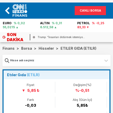
CANLI BORSA
EURO
% 0,02
ALTIN
% 0,31
PETROL
% -0,25
55,0215
6.512,58
83,33
SON
..
Trump: “İnsanları öldürmek istemiyo...
DAKIKA
Finans
>
Borsa
>
Hisseler
>
ETILER GIDA (ETILR)
Etıler Gıda
(ETILR)
Fiyat
Değişim(%)
5,85 ₺
%-0,51
Fark
Alış (Gün İçi)
-0,03
5,85₺