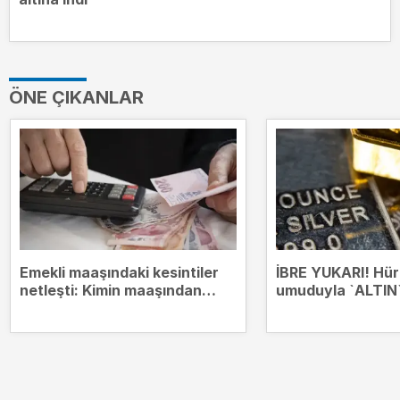
ÖNE ÇIKANLAR
Emekli maaşındaki kesintiler
İBRE YUKARI! Hü
netleşti: Kimin maaşından
umuduyla `ALTIN`
hangi borçlar kesilecek?
zirvesinde