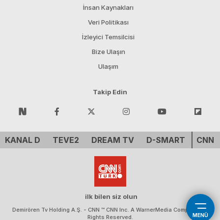
İnsan Kaynakları
Veri Politikası
İzleyici Temsilcisi
Bize Ulaşın
Ulaşım
Takip Edin
KANAL D
TEVE2
DREAM TV
D-SMART
CNN 
ilk bilen siz olun
Demirören Tv Holding A.Ş. - CNN ™ CNN Inc. A WarnerMedia Company. All
MENÜ
Rights Reserved.