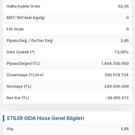
Halka Açıklık Oranı
62,05
BIST-100'deki Ağırlğı
0
F/K Oranı
0
Piyasa Değ. / Defter Değ
2,65
Dibe Uzaklık (*)
73,59%
Piyasa Değeri
(TL)
1.404.000.000
Özsermaye
(TL)(**)
530.578.724
Sermaye
(TL)
240.000.000
Net Kar
(TL)
-38.865.072
ETILER GIDA Hisse Genel Bilgileri
Alış
5,85