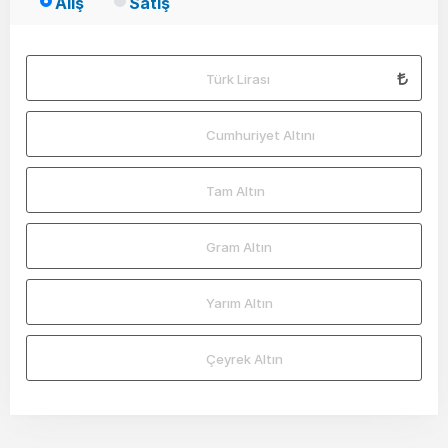
Alış
Satış
Türk Lirası
Cumhuriyet Altını
Tam Altın
Gram Altın
Yarım Altın
Çeyrek Altın