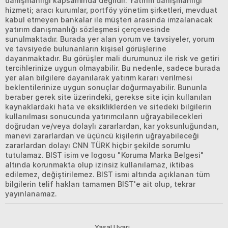
danışmanlığı kapsamında değildir. Yatırım danışmanlığı
hizmeti; aracı kurumlar, portföy yönetim şirketleri, mevduat
kabul etmeyen bankalar ile müşteri arasında imzalanacak
yatırım danışmanlığı sözleşmesi çerçevesinde
sunulmaktadır. Burada yer alan yorum ve tavsiyeler, yorum
ve tavsiyede bulunanların kişisel görüşlerine
dayanmaktadır. Bu görüşler mali durumunuz ile risk ve getiri
tercihlerinize uygun olmayabilir. Bu nedenle, sadece burada
yer alan bilgilere dayanılarak yatırım kararı verilmesi
beklentilerinize uygun sonuçlar doğurmayabilir. Bununla
beraber gerek site üzerindeki, gerekse site için kullanılan
kaynaklardaki hata ve eksikliklerden ve sitedeki bilgilerin
kullanılması sonucunda yatırımcıların uğrayabilecekleri
doğrudan ve/veya dolaylı zararlardan, kar yoksunluğundan,
manevi zararlardan ve üçüncü kişilerin uğrayabileceği
zararlardan dolayı CNN TÜRK hiçbir şekilde sorumlu
tutulamaz. BIST isim ve logosu "Koruma Marka Belgesi"
altında korunmakta olup izinsiz kullanılamaz, iktibas
edilemez, değiştirilemez. BIST ismi altında açıklanan tüm
bilgilerin telif hakları tamamen BIST'e ait olup, tekrar
yayınlanamaz.
Yasal Uyarı