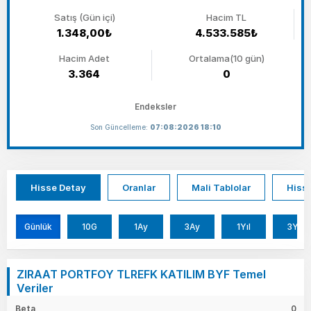
Satış (Gün içi)
Hacim TL
1.348,00₺
4.533.585₺
Hacim Adet
Ortalama(10 gün)
3.364
0
Endeksler
Son Güncelleme:
07:08:2026 18:10
Hisse Detay
Oranlar
Mali Tablolar
Hisse
Günlük
10G
1Ay
3Ay
1Yıl
3Yıl
ZIRAAT PORTFOY TLREFK KATILIM BYF Temel
Veriler
Beta
0