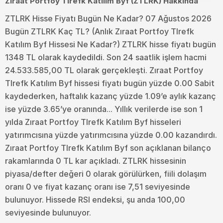
Zıraat Portfoy Tlrefk Katılım Byf (ZTLRK) Hakkında
ZTLRK Hisse Fiyatı Bugün Ne Kadar? 07 Ağustos 2026
Bugün ZTLRK Kaç TL? (Anlık Zıraat Portfoy Tlrefk
Katılım Byf Hissesi Ne Kadar?) ZTLRK hisse fiyatı bugün
1348 TL olarak kaydedildi. Son 24 saatlik işlem hacmi
24.533.585,00 TL olarak gerçekleşti. Zıraat Portfoy
Tlrefk Katılım Byf hissesi fiyatı bugün yüzde 0.00 Sabit
kaydederken, haftalık kazanç yüzde 1.09’e aylık kazanç
ise yüzde 3.65’ye oranında... Yıllık verilerde ise son 1
yılda Zıraat Portfoy Tlrefk Katılım Byf hisseleri
yatırımcısına yüzde yatırımcısına yüzde 0.00 kazandırdı.
Zıraat Portfoy Tlrefk Katılım Byf son açıklanan bilanço
rakamlarında 0 TL kar açıkladı. ZTLRK hissesinin
piyasa/defter değeri 0 olarak görülürken, fiili dolaşım
oranı 0 ve fiyat kazanç oranı ise 7,51 seviyesinde
bulunuyor. Hissede RSI endeksi, şu anda 100,00
seviyesinde bulunuyor.