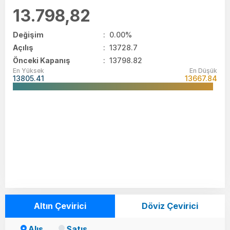
13.798,82
Değişim
:
0.00%
Açılış
:
13728.7
Önceki Kapanış
: 13798.82
En Yüksek
En Düşük
13805.41
13667.84
Altın Çevirici
Döviz Çevirici
Alış
Satış