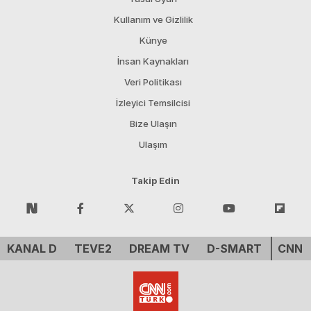
Kullanım ve Gizlilik
Künye
İnsan Kaynakları
Veri Politikası
İzleyici Temsilcisi
Bize Ulaşın
Ulaşım
Takip Edin
KANAL D
TEVE2
DREAM TV
D-SMART
CNN 