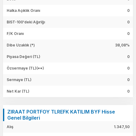
Halka Açıklık Oranı
0
BIST-100'deki Ağırlğı
0
F/K Oranı
0
Dibe Uzaklık (*)
38,08%
Piyasa Değeri
(TL)
0
Özsermaye
(TL)(**)
0
Sermaye
(TL)
0
Net Kar
(TL)
0
ZIRAAT PORTFOY TLREFK KATILIM BYF Hisse
Genel Bilgileri
Alış
1.347,50