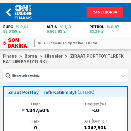
CANLI BORSA
EURO
% 0,01
ALTIN
% 1,13
PETROL
% 0,97
55,0155
6.565,63
83,29
SON
.
ABD başkanı Trump`tan İran`la müzak...
DAKIKA
Finans
>
Borsa
>
Hisseler
>
ZIRAAT PORTFOY TLREFK
KATILIM BYF (ZTLRK)
Zıraat Portfoy Tlrefk Katılım Byf
(ZTLRK)
Fiyat
Değişim(%)
1.347,50 ₺
%0
Fark
Alış (Gün İçi)
0
1.347,50₺