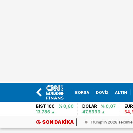
BORSA
DÖVİZ
ALTIN
BIST 100
% 0,60
DOLAR
% 0,07
EU
13.786
47,5996
54,
SON DAKIKA
DUAT FAİZİ 2026 | 1 milyon TL`si...
Trump’ın 2028 seçimleri