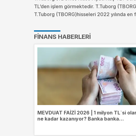
TL’den işlem görmektedir. T.Tuborg (TBORG)
T.Tuborg (TBORG)hisseleri 2022 yılında en f
FINANS HABERLERI
MEVDUAT FAİZİ 2026 | 1 milyon TL`si ola
ne kadar kazanıyor? Banka banka
mevduat getirileri