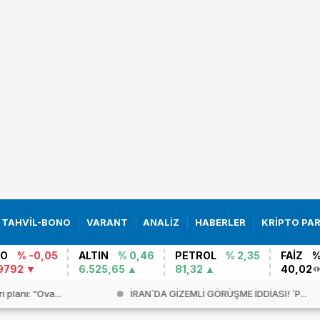
TAHVİL-BONO
VARANT
ANALİZ
HABERLER
KRİPTO PA
RO
% -0,05
ALTIN
% 0,46
PETROL
% 2,35
FAİZ
%
9792
6.525,65
81,32
40,02
 planı: “Ova...
İRAN`DA GİZEMLİ GÖRÜŞME İDDİASI! `P...