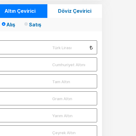
Altın Çevirici
Döviz Çevirici
Alış
Satış
Türk Lirası
Cumhuriyet Altını
Tam Altın
Gram Altın
Yarım Altın
Çeyrek Altın