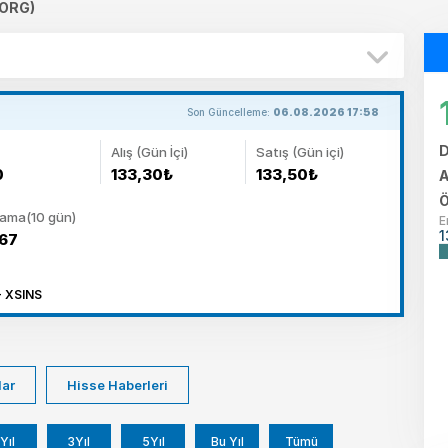
ORG)
Son Güncelleme:
06.08.2026 17:58
D
Alış (Gün İçi)
Satış (Gün içi)
0
133,30₺
133,50₺
A
Ö
lama(10 gün)
E
1
,67
- XSINS
lar
Hisse Haberleri
Yıl
3Yıl
5Yıl
Bu Yıl
Tümü