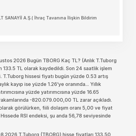
AYİİ A.Ş.( İhraç Tavanına İlişkin Bildirim
ustos 2026 Bugün TBORG Kaç TL? (Anlık T.Tuborg
 133.5 TL olarak kaydedildi. Son 24 saatlik işlem
 T.Tuborg hissesi fiyatı bugün yüzde 0.53 artış
ık kayıp ise yüzde 1.26’ye oranında... Yıllık
yatırımcısına yüzde yatırımcısına yüzde 16.65
 rakamlarında -820.079.000,00 TL zarar açıkladı.
arak görülürken, fiili dolaşım oranı 5,00 ve fiyat
. Hissede RSI endeksi, şu anda 56,78 seviyesinde
8.2026 T.Tuborg (TBORG) hisse fiyatları 133,50