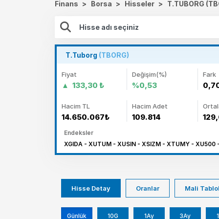
Finans
>
Borsa
>
Hisseler
>
T.TUBORG (TB
T.Tuborg
(TBORG)
Fiyat
Değişim(%)
Fark
133,30 ₺
%0,53
0,7
Hacim TL
Hacim Adet
Orta
14.650.067₺
109.814
129
Endeksler
XGIDA - XUTUM - XUSIN - XSIZM - XTUMY - XU500 
Hisse Detay
Oranlar
Mali Tablo
Günlük
10G
1Ay
3Ay
1