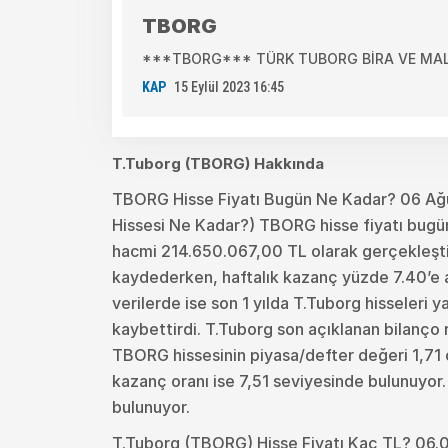
TBORG
***TBORG*** TÜRK TUBORG BİRA VE MALT SAN
KAP
15 Eylül 2023 16:45
T.Tuborg (TBORG) Hakkında
TBORG Hisse Fiyatı Bugün Ne Kadar? 06 Ağ
Hissesi Ne Kadar?) TBORG hisse fiyatı bugün
hacmi 214.650.067,00 TL olarak gerçekleşti.
kaydederken, haftalık kazanç yüzde 7.40’e ayl
verilerde ise son 1 yılda T.Tuborg hisseleri 
kaybettirdi. T.Tuborg son açıklanan bilanço
TBORG hissesinin piyasa/defter değeri 1,71 ol
kazanç oranı ise 7,51 seviyesinde bulunuyor
bulunuyor.
T.Tuborg (TBORG) Hisse Fiyatı Kaç TL? 06.0