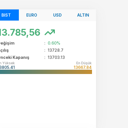
BIST
EURO
USD
ALTIN
13.785,56
eğişim
:
0.60%
çılış
:
13728.7
nceki Kapanış
: 13703.13
n Yüksek
En Düşük
3805.41
13667.84