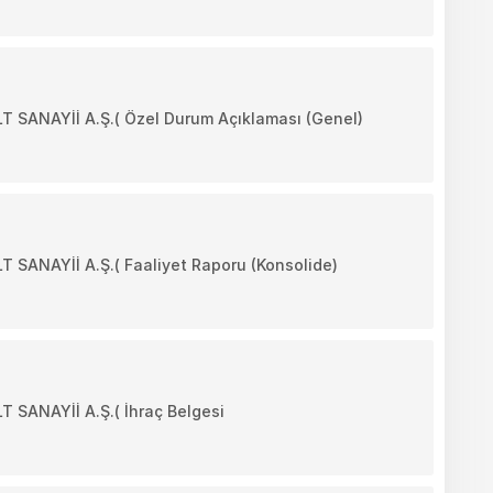
ANAYİİ A.Ş.( Özel Durum Açıklaması (Genel)
ANAYİİ A.Ş.( Faaliyet Raporu (Konsolide)
ANAYİİ A.Ş.( İhraç Belgesi