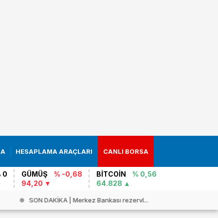
RA
HESAPLAMA ARAÇLARI
CANLI BORSA
 0
GÜMÜŞ
% -0,68
BİTCOİN
% 0,56
94,20
64.828
SON DAKİKA | Merkez Bankası rezervl...
Hürmüz`de 