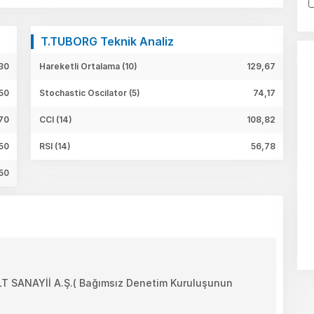
T.TUBORG Teknik Analiz
30
Hareketli Ortalama (10)
129,67
50
Stochastic Oscilator (5)
74,17
70
CCI (14)
108,82
50
RSI (14)
56,78
50
SANAYİİ A.Ş.( Bağımsız Denetim Kuruluşunun