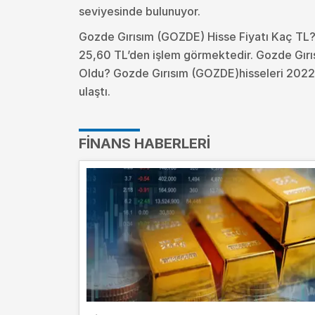
seviyesinde bulunuyor.
Gozde Gırısım (GOZDE) Hisse Fiyatı Kaç TL?
25,60 TL’den işlem görmektedir. Gozde Gırı
Oldu?
Gozde Gırısım (GOZDE)hisseleri 2022 
ulaştı.
FINANS HABERLERI