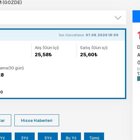
M (GOZDE)
Son Güncelleme:
07.08.2026 18:09
D
Alış (Gün İçi)
Satış (Gün içi)
25,58₺
25,60₺
A
Ö
lama(10 gün)
E
1
28
00
lar
Hisse Haberleri
Yıl
3Yıl
5Yıl
Bu Yıl
Tümü