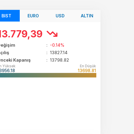
BIST
EURO
USD
ALTIN
13.779,39
eğişim
:
-0.14%
çılış
:
13827.14
nceki Kapanış
: 13798.82
n Yüksek
En Düşük
3956.18
13698.81