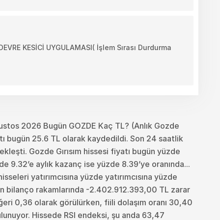
VRE KESİCİ UYGULAMASI( İşlem Sırası Durdurma
ğustos 2026 Bugün GOZDE Kaç TL? (Anlık Gozde
ı bugün 25.6 TL olarak kaydedildi. Son 24 saatlik
leşti. Gozde Gırısım hissesi fiyatı bugün yüzde
e 9.32’e aylık kazanç ise yüzde 8.39’ye oranında...
 hisseleri yatırımcısına yüzde yatırımcısına yüzde
an bilanço rakamlarında -2.402.912.393,00 TL zarar
eri 0,36 olarak görülürken, fiili dolaşım oranı 30,40
ulunuyor. Hissede RSI endeksi, şu anda 63,47