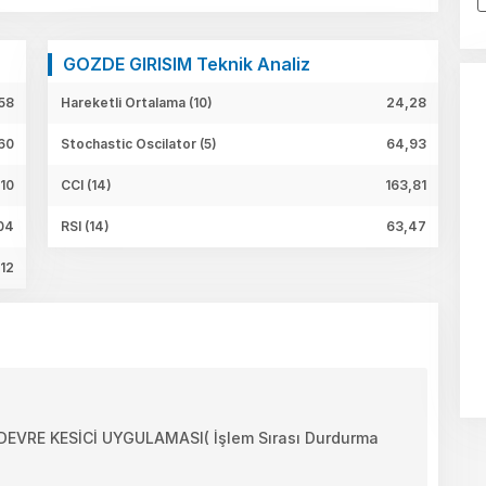
GOZDE GIRISIM Teknik Analiz
58
Hareketli Ortalama (10)
24,28
60
Stochastic Oscilator (5)
64,93
,10
CCI (14)
163,81
04
RSI (14)
63,47
,12
VRE KESİCİ UYGULAMASI( İşlem Sırası Durdurma