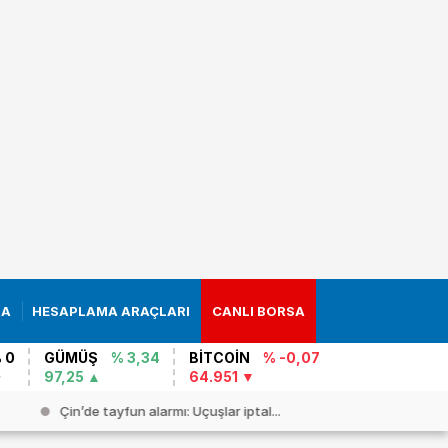
RA
HESAPLAMA ARAÇLARI
CANLI BORSA
 0
GÜMÜŞ
% 3,34
BİTCOİN
% -0,07
97,25
64.951
Çin’de tayfun alarmı: Uçuşlar iptal...
Batı Nil V