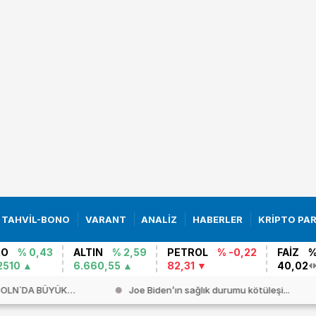
TAHVİL-BONO
VARANT
ANALİZ
HABERLER
KRİPTO PA
RO
% 0,43
ALTIN
% 2,59
PETROL
% -0,22
FAİZ
%
2510
6.660,55
82,31
40,02
COLN`DA BÜYÜK
Joe Biden’ın sağlık durumu kötüleşi...