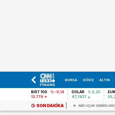
BORSA
DÖVİZ
ALTIN
BIST 100
% -0,14
DOLAR
% 0,25
EU
13.779
47,7437
55,
SON DAKIKA
anya ile İtalya arasında `Scheng...
ABD UÇAK GEMİSİ LIN
KR...