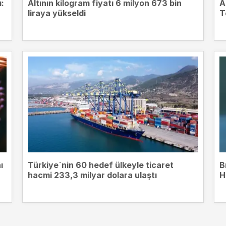
ı:
Altının kilogram fiyatı 6 milyon 673 bin
A
liraya yükseldi
T
ı
Türkiye`nin 60 hedef ülkeyle ticaret
B
hacmi 233,3 milyar dolara ulaştı
H