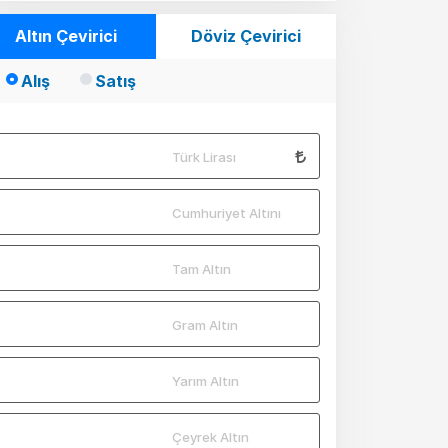
Altın Çevirici
Döviz Çevirici
Alış
Satış
Türk Lirası
Cumhuriyet Altını
Tam Altın
Gram Altın
Yarım Altın
Çeyrek Altın