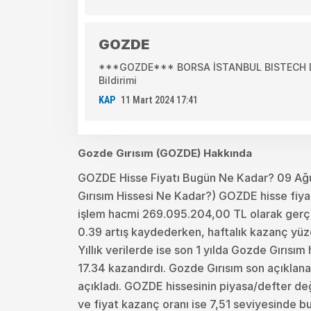
GOZDE
***GOZDE*** BORSA İSTANBUL BISTECH DE
Bildirimi
KAP
11 Mart 2024 17:41
Gozde Gırısım (GOZDE) Hakkında
GOZDE Hisse Fiyatı Bugün Ne Kadar? 09 A
Gırısım Hissesi Ne Kadar?) GOZDE hisse fiyat
işlem hacmi 269.095.204,00 TL olarak gerçek
0.39 artış kaydederken, haftalık kazanç yüzd
Yıllık verilerde ise son 1 yılda Gozde Gırısım
17.34 kazandırdı. Gozde Gırısım son açıklan
açıkladı. GOZDE hissesinin piyasa/defter değ
ve fiyat kazanç oranı ise 7,51 seviyesinde b