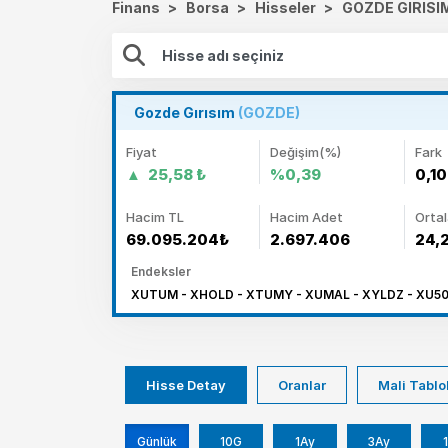
Finans
>
Borsa
>
Hisseler
>
GOZDE GIRISI
Gozde Gırısım
(GOZDE)
Fiyat
Değişim(%)
Fark
25,58 ₺
%0,39
0,10
Hacim TL
Hacim Adet
Orta
69.095.204₺
2.697.406
24,
Endeksler
XUTUM - XHOLD - XTUMY - XUMAL - XYLDZ - XU5
Hisse Detay
Oranlar
Mali Tablo
Günlük
10G
1Ay
3Ay
1