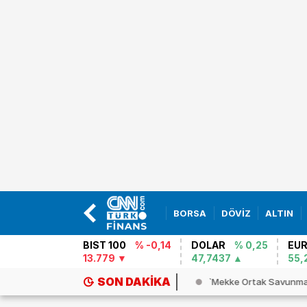
BORSA
DÖVİZ
ALTIN
BIST 100
% -0,14
DOLAR
% 0,25
EU
13.779
47,7437
55,
SON DAKIKA
ing 737 MAX uçakları için kritik...
`Mekke Ortak Savunma 