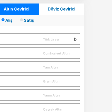
Altın Çevirici
Döviz Çevirici
Alış
Satış
Türk Lirası
Cumhuriyet Altını
Tam Altın
Gram Altın
Yarım Altın
Çeyrek Altın