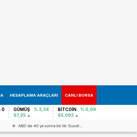
RA
HESAPLAMA ARAÇLARI
CANLI BORSA
 0
GÜMÜŞ
% 3,34
BİTCOİN
% 0,09
97,25
65.093
ABD`de 40 yıl sonra bir ilk: Suudi ...
Çin`den “İs