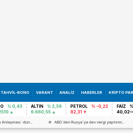
TAHVİL-BONO
VARANT
ANALİZ
HABERLER
KRİPTO PA
RO
% 0,43
ALTIN
% 2,59
PETROL
% -0,22
FAİZ
%
2510
6.660,55
82,31
40,02
Anlaşması` dün...
ABD`den Rusya`ya dev vergi yaptırım...