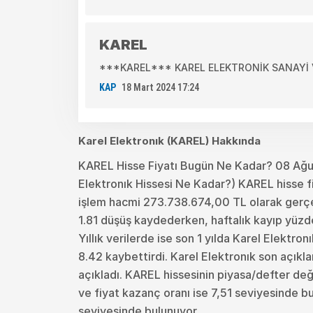
KAREL
***KAREL*** KAREL ELEKTRONİK SANAYİ VE Tİ
KAP
18 Mart 2024 17:24
Karel Elektronık (KAREL) Hakkında
KAREL Hisse Fiyatı Bugün Ne Kadar? 08 Ağu
Elektronık Hissesi Ne Kadar?) KAREL hisse fi
işlem hacmi 273.738.674,00 TL olarak gerçek
1.81 düşüş kaydederken, haftalık kayıp yüzde
Yıllık verilerde ise son 1 yılda Karel Elektro
8.42 kaybettirdi. Karel Elektronık son açık
açıkladı. KAREL hissesinin piyasa/defter değe
ve fiyat kazanç oranı ise 7,51 seviyesinde b
seviyesinde bulunuyor.