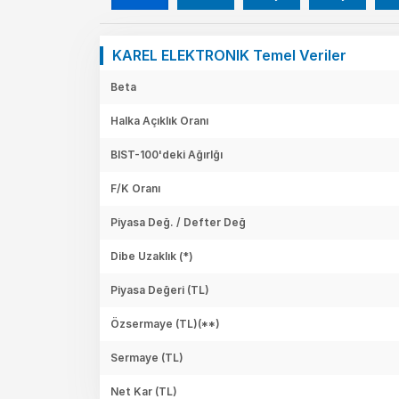
KAREL ELEKTRONIK Temel Veriler
Beta
Halka Açıklık Oranı
BIST-100'deki Ağırlğı
F/K Oranı
Piyasa Değ. / Defter Değ
Dibe Uzaklık (*)
Piyasa Değeri
(TL)
Özsermaye
(TL)(**)
Sermaye
(TL)
Net Kar
(TL)