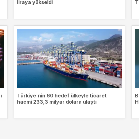
liraya yükseldi
T
ı
Türkiye`nin 60 hedef ülkeyle ticaret
B
hacmi 233,3 milyar dolara ulaştı
H