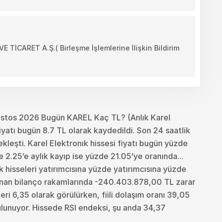
CARET A.Ş.( Birleşme İşlemlerine İlişkin Bildirim
stos 2026 Bugün KAREL Kaç TL? (Anlık Karel
yatı bugün 8.7 TL olarak kaydedildi. Son 24 saatlik
leşti. Karel Elektronık hissesi fiyatı bugün yüzde
 2.25’e aylık kayıp ise yüzde 21.05’ye oranında...
nık hisseleri yatırımcısına yüzde yatırımcısına yüzde
lanan bilanço rakamlarında -240.403.878,00 TL zarar
ri 6,35 olarak görülürken, fiili dolaşım oranı 39,05
ulunuyor. Hissede RSI endeksi, şu anda 34,37