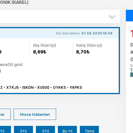
ONIK (KAREL)
Son Güncelleme:
07.08.2026 18:08
D
Alış (Gün İçi)
Satış (Gün içi)
6
8,69₺
8,70₺
A
Ö
lama(10 gün)
E
1
3
 - XTKJS - ISKDN - XU500 - OYAKS - YAPKS
lar
Hisse Haberleri
Yıl
3Yıl
5Yıl
Bu Yıl
Tümü