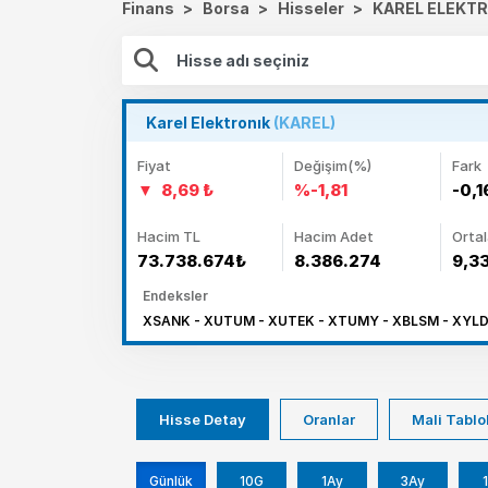
Finans
>
Borsa
>
Hisseler
>
KAREL ELEKTR
Karel Elektronık
(KAREL)
Fiyat
Değişim(%)
Fark
8,69 ₺
%-1,81
-0,1
Hacim TL
Hacim Adet
Orta
73.738.674₺
8.386.274
9,3
Endeksler
XSANK - XUTUM - XUTEK - XTUMY - XBLSM - XYLDZ
Hisse Detay
Oranlar
Mali Tablo
Günlük
10G
1Ay
3Ay
1