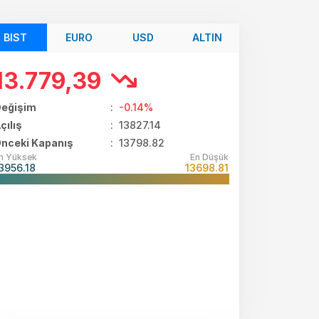
BIST
EURO
USD
ALTIN
13.779,39
eğişim
:
-0.14%
çılış
:
13827.14
nceki Kapanış
: 13798.82
n Yüksek
En Düşük
3956.18
13698.81