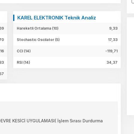
KAREL ELEKTRONIK Teknik Analiz
69
Hareketli Ortalama (10)
9,33
70
Stochastic Oscilator (5)
17,33
,16
CCI (14)
-119,71
83
RSI (14)
34,37
57
RE KESİCİ UYGULAMASI( İşlem Sırası Durdurma