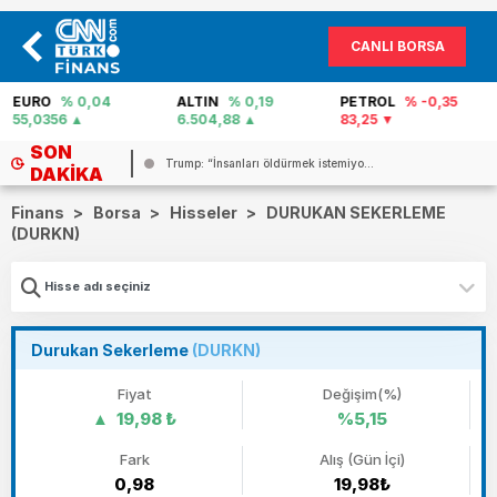
CANLI BORSA
EURO
% 0,04
ALTIN
% 0,19
PETROL
% -0,35
55,0356
6.504,88
83,25
SON
..
Trump: “İnsanları öldürmek istemiyo...
DAKIKA
Finans
>
Borsa
>
Hisseler
>
DURUKAN SEKERLEME
(DURKN)
Durukan Sekerleme
(DURKN)
Fiyat
Değişim(%)
19,98 ₺
%5,15
Fark
Alış (Gün İçi)
0,98
19,98₺