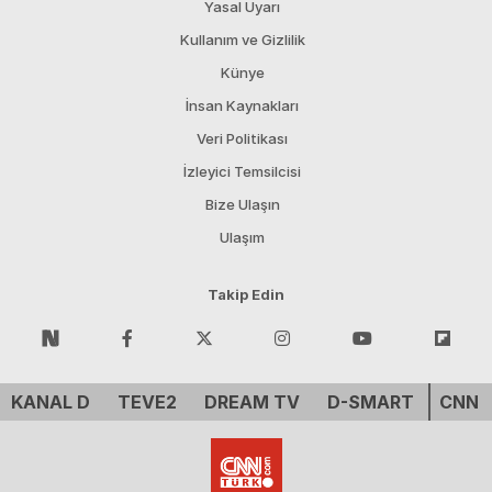
Yasal Uyarı
Kullanım ve Gizlilik
Künye
İnsan Kaynakları
Veri Politikası
İzleyici Temsilcisi
Bize Ulaşın
Ulaşım
Takip Edin
KANAL D
TEVE2
DREAM TV
D-SMART
CNN 