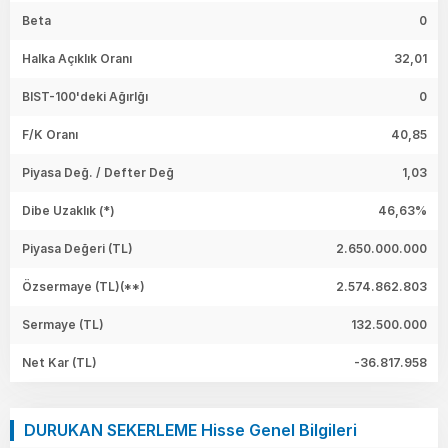
Beta
0
Halka Açıklık Oranı
32,01
BIST-100'deki Ağırlğı
0
F/K Oranı
40,85
Piyasa Değ. / Defter Değ
1,03
Dibe Uzaklık (*)
46,63%
Piyasa Değeri
(TL)
2.650.000.000
Özsermaye
(TL)(**)
2.574.862.803
Sermaye
(TL)
132.500.000
Net Kar
(TL)
-36.817.958
DURUKAN SEKERLEME Hisse Genel Bilgileri