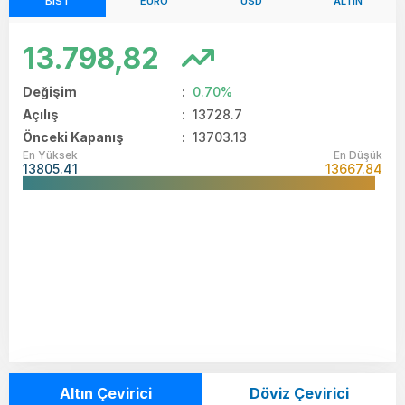
BIST
EURO
USD
ALTIN
13.798,82
Değişim
:
0.70%
Açılış
:
13728.7
Önceki Kapanış
: 13703.13
En Yüksek
En Düşük
13805.41
13667.84
Altın Çevirici
Döviz Çevirici