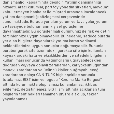
danışmanlığı kapsamında değildir. Yatırım danışmanlığı
hizmeti; aracı kurumlar, portföy yönetim şirketleri, mevduat
kabul etmeyen bankalar ile müşteri arasında imzalanacak
yatırım danışmanlığı sözleşmesi çerçevesinde
sunulmaktadır. Burada yer alan yorum ve tavsiyeler, yorum
ve tavsiyede bulunanların kişisel görüşlerine
dayanmaktadır. Bu görüşler mali durumunuz ile risk ve getiri
tercihlerinize uygun olmayabilir. Bu nedenle, sadece burada
yer alan bilgilere dayanılarak yatırım kararı verilmesi
beklentilerinize uygun sonuçlar doğurmayabilir. Bununla
beraber gerek site üzerindeki, gerekse site için kullanılan
kaynaklardaki hata ve eksikliklerden ve sitedeki bilgilerin
kullanılması sonucunda yatırımcıların uğrayabilecekleri
doğrudan ve/veya dolaylı zararlardan, kar yoksunluğundan,
manevi zararlardan ve üçüncü kişilerin uğrayabileceği
zararlardan dolayı CNN TÜRK hiçbir şekilde sorumlu
tutulamaz. BIST isim ve logosu "Koruma Marka Belgesi"
altında korunmakta olup izinsiz kullanılamaz, iktibas
edilemez, değiştirilemez. BIST ismi altında açıklanan tüm
bilgilerin telif hakları tamamen BIST'e ait olup, tekrar
yayınlanamaz.