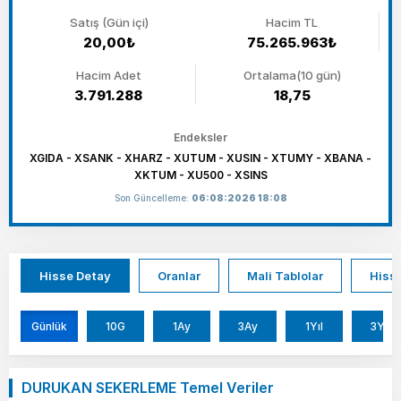
Satış (Gün içi)
Hacim TL
20,00₺
75.265.963₺
Hacim Adet
Ortalama(10 gün)
3.791.288
18,75
Endeksler
XGIDA - XSANK - XHARZ - XUTUM - XUSIN - XTUMY - XBANA -
XKTUM - XU500 - XSINS
Son Güncelleme:
06:08:2026 18:08
Hisse Detay
Oranlar
Mali Tablolar
Hisse
Günlük
10G
1Ay
3Ay
1Yıl
3Yıl
DURUKAN SEKERLEME Temel Veriler