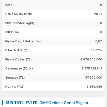
Beta
0
Halka Açıklık Oranı
29,71
BIST-100'deki Ağırlğı
0
F/K Oranı
0
Piyasa Değ. / Defter Değ
0,87
Dibe Uzaklık (*)
30,09%
Piyasa Değeri
(TL)
8.676.500.000
Özsermaye
(TL)(**)
9.975.791.841
Sermaye
(TL)
167.500.000
Net Kar
(TL)
5.369.486
SUR TATIL EVLERI GMYO Hisse Genel Bilgileri