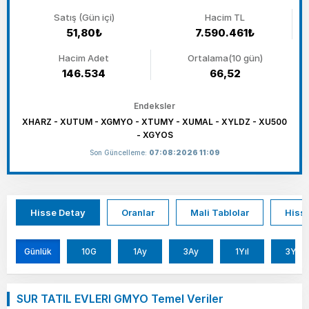
Satış (Gün içi)
Hacim TL
51,80₺
7.590.461₺
Hacim Adet
Ortalama(10 gün)
146.534
66,52
Endeksler
XHARZ - XUTUM - XGMYO - XTUMY - XUMAL - XYLDZ - XU500
- XGYOS
Son Güncelleme:
07:08:2026 11:09
Hisse Detay
Oranlar
Mali Tablolar
Hisse
Günlük
10G
1Ay
3Ay
1Yıl
3Yıl
SUR TATIL EVLERI GMYO Temel Veriler