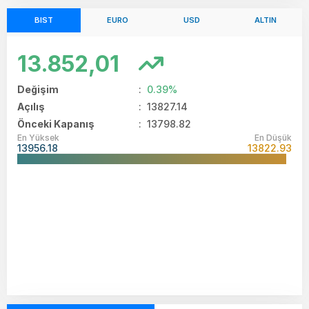
BIST
EURO
USD
ALTIN
13.852,01
Değişim
:
0.39%
Açılış
:
13827.14
Önceki Kapanış
: 13798.82
En Yüksek
En Düşük
13956.18
13822.93