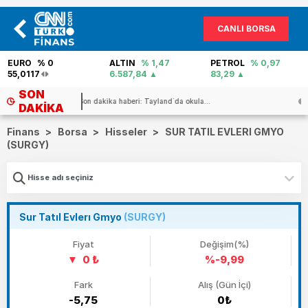
CANLI BORSA
EURO
% 0
ALTIN
% 1,47
PETROL
% 0,97
55,0117
6.587,84
83,29
SON
.
ABD başkanı Trump`tan İran`la müzak...
DAKIKA
Finans
>
Borsa
>
Hisseler
>
SUR TATIL EVLERI GMYO
(SURGY)
Sur Tatıl Evlerı Gmyo
(SURGY)
Fiyat
Değişim(%)
0 ₺
%-9,99
Fark
Alış (Gün İçi)
-5,75
0₺