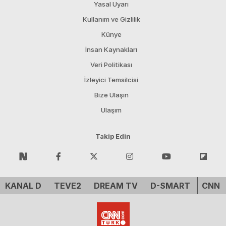
Yasal Uyarı
Kullanım ve Gizlilik
Künye
İnsan Kaynakları
Veri Politikası
İzleyici Temsilcisi
Bize Ulaşın
Ulaşım
Takip Edin
KANAL D
TEVE2
DREAM TV
D-SMART
CNN 