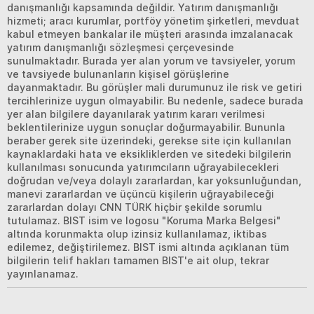
danışmanlığı kapsamında değildir. Yatırım danışmanlığı
hizmeti; aracı kurumlar, portföy yönetim şirketleri, mevduat
kabul etmeyen bankalar ile müşteri arasında imzalanacak
yatırım danışmanlığı sözleşmesi çerçevesinde
sunulmaktadır. Burada yer alan yorum ve tavsiyeler, yorum
ve tavsiyede bulunanların kişisel görüşlerine
dayanmaktadır. Bu görüşler mali durumunuz ile risk ve getiri
tercihlerinize uygun olmayabilir. Bu nedenle, sadece burada
yer alan bilgilere dayanılarak yatırım kararı verilmesi
beklentilerinize uygun sonuçlar doğurmayabilir. Bununla
beraber gerek site üzerindeki, gerekse site için kullanılan
kaynaklardaki hata ve eksikliklerden ve sitedeki bilgilerin
kullanılması sonucunda yatırımcıların uğrayabilecekleri
doğrudan ve/veya dolaylı zararlardan, kar yoksunluğundan,
manevi zararlardan ve üçüncü kişilerin uğrayabileceği
zararlardan dolayı CNN TÜRK hiçbir şekilde sorumlu
tutulamaz. BIST isim ve logosu "Koruma Marka Belgesi"
altında korunmakta olup izinsiz kullanılamaz, iktibas
edilemez, değiştirilemez. BIST ismi altında açıklanan tüm
bilgilerin telif hakları tamamen BIST'e ait olup, tekrar
yayınlanamaz.