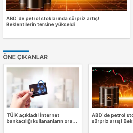
ABD`de petrol stoklarında sürpriz artış!
Beklentilerin tersine yükseldi
ÖNE ÇIKANLAR
TÜİK açıkladı! İnternet
ABD`de petrol st
bankacılığı kullananların oranı
sürpriz artış! Bek
yüzde 75,9`a çıktı
tersine yükseldi