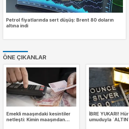
Petrol fiyatlarında sert düşüş: Brent 80 doların
altına indi
ÖNE ÇIKANLAR
Emekli maaşındaki kesintiler
İBRE YUKARI! Hü
netleşti: Kimin maaşından
umuduyla `ALTIN`
hangi borçlar kesilecek?
zirvesinde