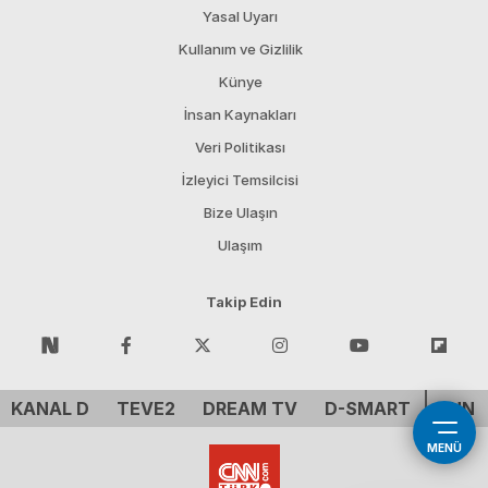
Yasal Uyarı
Kullanım ve Gizlilik
Künye
İnsan Kaynakları
Veri Politikası
İzleyici Temsilcisi
Bize Ulaşın
Ulaşım
Takip Edin
KANAL D
TEVE2
DREAM TV
D-SMART
CNN 
MENÜ