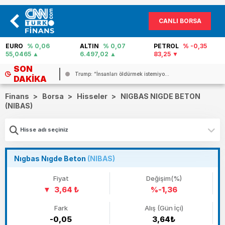
CANLI BORSA
EURO
% 0,06
ALTIN
% 0,07
PETROL
% -0,35
55,0465
6.497,02
83,25
SON
..
Trump: “İnsanları öldürmek istemiyo...
DAKIKA
Finans
>
Borsa
>
Hisseler
>
NIGBAS NIGDE BETON
(NIBAS)
Nıgbas Nıgde Beton
(NIBAS)
Fiyat
Değişim(%)
3,64 ₺
%-1,36
Fark
Alış (Gün İçi)
-0,05
3,64₺