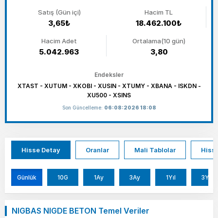
Satış (Gün içi)
Hacim TL
3,65₺
18.462.100₺
Hacim Adet
Ortalama(10 gün)
5.042.963
3,80
Endeksler
XTAST - XUTUM - XKOBI - XUSIN - XTUMY - XBANA - ISKDN -
XU500 - XSINS
Son Güncelleme:
06:08:2026 18:08
Hisse Detay
Oranlar
Mali Tablolar
Hisse
Günlük
10G
1Ay
3Ay
1Yıl
3Yıl
NIGBAS NIGDE BETON Temel Veriler