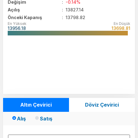
Değişim
:
-0.14%
Açılış
:
13827.14
Önceki Kapanış
: 13798.82
En Yüksek
En Düşük
13956.18
13698.81
Altın Çevirici
Döviz Çevirici
Alış
Satış