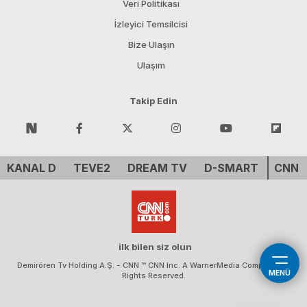
Veri Politikası
İzleyici Temsilcisi
Bize Ulaşın
Ulaşım
Takip Edin
KANAL D
TEVE2
DREAM TV
D-SMART
CNN 
ilk bilen siz olun
Demirören Tv Holding A.Ş. - CNN ™ CNN Inc. A WarnerMedia Company. All
MENÜ
Rights Reserved.