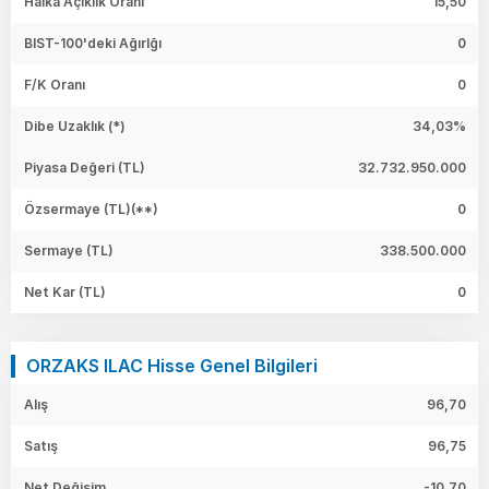
Halka Açıklık Oranı
15,50
BIST-100'deki Ağırlğı
0
F/K Oranı
0
Dibe Uzaklık (*)
34,03%
Piyasa Değeri
(TL)
32.732.950.000
Özsermaye
(TL)(**)
0
Sermaye
(TL)
338.500.000
Net Kar
(TL)
0
ORZAKS ILAC Hisse Genel Bilgileri
Alış
96,70
Satış
96,75
Net Değişim
-10,70