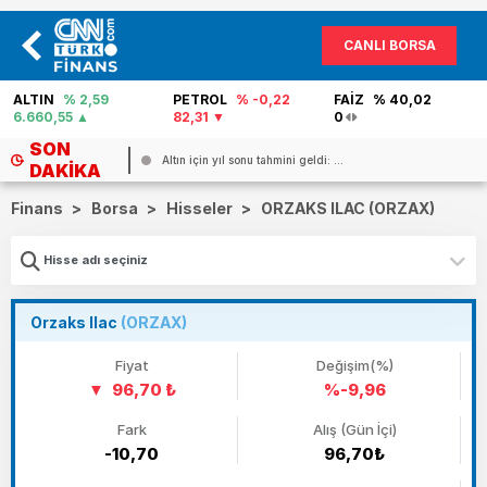
CANLI BORSA
PETROL
% -0,22
FAİZ
% 40,02
GÜMÜŞ
% 3,34
82,31
0
97,25
SON
Altın için yıl sonu tahmini geldi: ...
DAKIKA
Finans
>
Borsa
>
Hisseler
>
ORZAKS ILAC (ORZAX)
Orzaks Ilac
(ORZAX)
Fiyat
Değişim(%)
96,70 ₺
%-9,96
Fark
Alış (Gün İçi)
-10,70
96,70₺