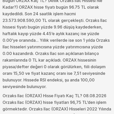
Bugün ORZAX Kaç TL? (Anlık Orzaks Ilac Hissesi Ne
Kadar?) ORZAX hisse fiyatı bugün 96.75 TL olarak
kaydedildi. Son 24 saatlik işlem hacmi
23.573.908.590,00 TL olarak gerçekleşti. Orzaks Ilac
hissesi fiyatı bugün yüzde 9.96 düşüş kaydederken,
haftalık kayıp yüzde 4.45’e aylık kazanç ise yüzde
0.00’ye oranında... Yıllık verilerde ise son 1 yılda Orzaks
Ilac hisseleri yatırımcısına yüzde yatırımcısına yüzde
0.00 kazandırdı. Orzaks Ilac son açıklanan bilanço
rakamlarında 0 TL kar açıkladı. ORZAX hissesinin
piyasa/defter değeri 0 olarak görülürken, fiili dolaşım
oranı 15,50 ve fiyat kazanç oranı ise 7,51 seviyesinde
bulunuyor. Hissede RSI endeksi, şu anda 100,00
seviyesinde bulunuyor.
Orzaks Ilac (ORZAX) Hisse Fiyatı Kaç TL? 08.08.2026
Orzaks Ilac (ORZAX) hisse fiyatları 96,75 TL’den işlem
görmektedir. Orzaks Ilac (ORZAX) Hisseleri 2022 Yılında