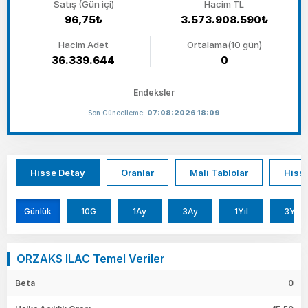
Satış (Gün içi)
Hacim TL
96,75₺
3.573.908.590₺
Hacim Adet
Ortalama(10 gün)
36.339.644
0
Endeksler
Son Güncelleme:
07:08:2026 18:09
Hisse Detay
Oranlar
Mali Tablolar
Hisse
Günlük
10G
1Ay
3Ay
1Yıl
3Yıl
ORZAKS ILAC Temel Veriler
Beta
0