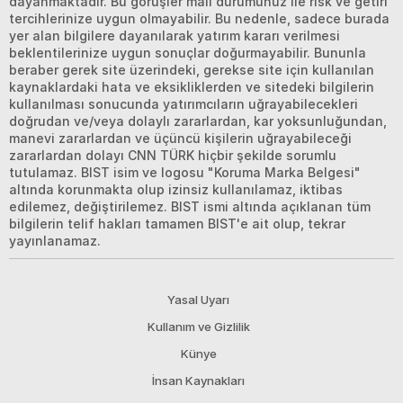
dayanmaktadır. Bu görüşler mali durumunuz ile risk ve getiri
tercihlerinize uygun olmayabilir. Bu nedenle, sadece burada
yer alan bilgilere dayanılarak yatırım kararı verilmesi
beklentilerinize uygun sonuçlar doğurmayabilir. Bununla
beraber gerek site üzerindeki, gerekse site için kullanılan
kaynaklardaki hata ve eksikliklerden ve sitedeki bilgilerin
kullanılması sonucunda yatırımcıların uğrayabilecekleri
doğrudan ve/veya dolaylı zararlardan, kar yoksunluğundan,
manevi zararlardan ve üçüncü kişilerin uğrayabileceği
zararlardan dolayı CNN TÜRK hiçbir şekilde sorumlu
tutulamaz. BIST isim ve logosu "Koruma Marka Belgesi"
altında korunmakta olup izinsiz kullanılamaz, iktibas
edilemez, değiştirilemez. BIST ismi altında açıklanan tüm
bilgilerin telif hakları tamamen BIST'e ait olup, tekrar
yayınlanamaz.
Yasal Uyarı
Kullanım ve Gizlilik
Künye
İnsan Kaynakları