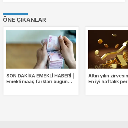
ÖNE ÇIKANLAR
SON DAKİKA EMEKLİ HABERİ |
Altın yılın zirves
Emekli maaş farkları bugün
En iyi haftalık p
yatıyor! Kim ne kadar ödeme
alacak?