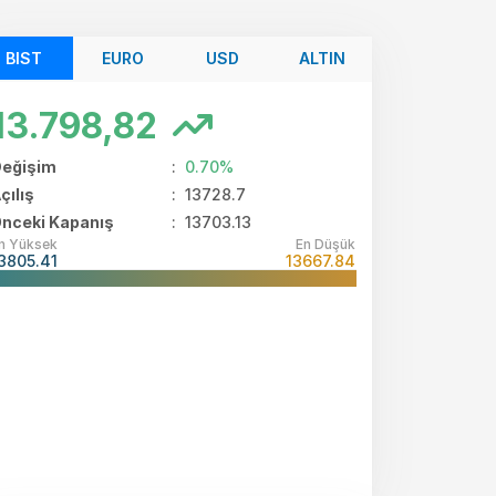
BIST
EURO
USD
ALTIN
13.798,82
eğişim
:
0.70%
çılış
:
13728.7
nceki Kapanış
: 13703.13
n Yüksek
En Düşük
3805.41
13667.84