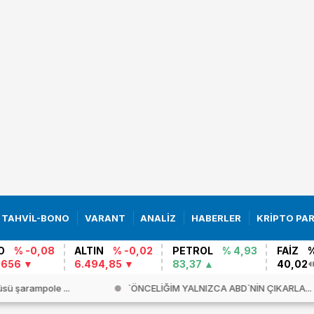
TAHVİL-BONO
VARANT
ANALİZ
HABERLER
KRİPTO PA
O
% -0,08
ALTIN
% -0,02
PETROL
% 4,93
FAİZ
%
9656
6.494,85
83,37
40,02
sü şarampole ...
`ÖNCELİĞİM YALNIZCA ABD`NİN ÇIKARLA...