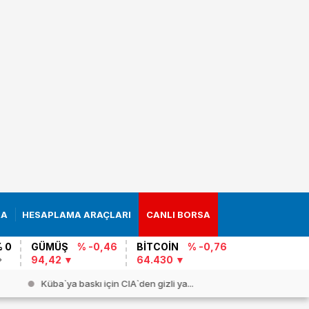
RA
HESAPLAMA ARAÇLARI
CANLI BORSA
 0
GÜMÜŞ
% -0,46
BİTCOİN
% -0,76
94,42
64.430
Küba`ya baskı için CIA`den gizli ya...
Son gün pa