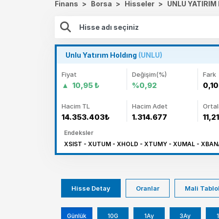
Finans
>
Borsa
>
Hisseler
>
UNLU YATIRIM
Unlu Yatırım Holdıng
(UNLU)
Fiyat
Değişim(%)
Fark
10,95 ₺
%0,92
0,10
Hacim TL
Hacim Adet
Orta
14.353.403₺
1.314.677
11,21
Endeksler
XSIST - XUTUM - XHOLD - XTUMY - XUMAL - XBANA
Hisse Detay
Oranlar
Mali Tablo
Günlük
10G
1Ay
3Ay
1