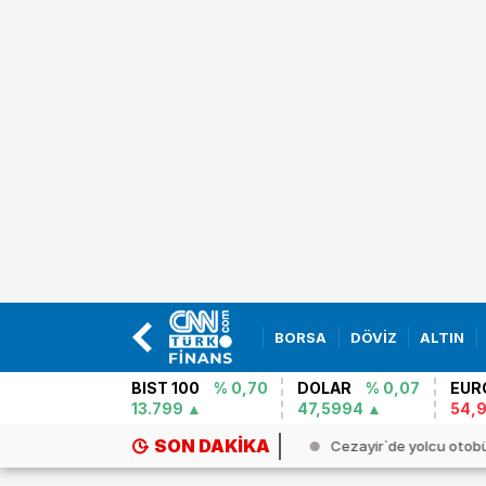
BORSA
DÖVİZ
ALTIN
BIST 100
% 0,70
DOLAR
% 0,07
EUR
13.799
47,5994
54,
SON DAKIKA
ailli araştırmacıdan yeni Gazze ...
Cezayir`de yolcu otobü