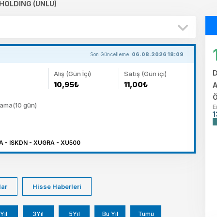
 HOLDING (UNLU)
Son Güncelleme:
06.08.2026 18:09
D
Alış (Gün İçi)
Satış (Gün içi)
10,95₺
11,00₺
A
Ö
lama(10 gün)
E
1
 - ISKDN - XUGRA - XU500
lar
Hisse Haberleri
Yıl
3Yıl
5Yıl
Bu Yıl
Tümü