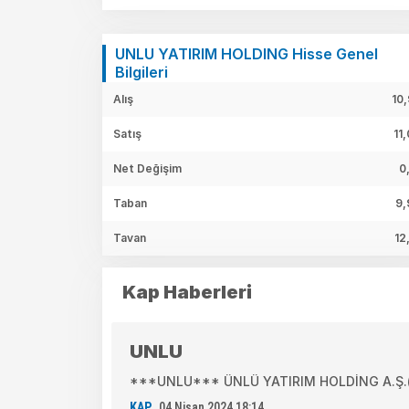
UNLU YATIRIM HOLDING Hisse Genel
Bilgileri
Alış
10
Satış
11
Net Değişim
0
Taban
9,
Tavan
12
Kap Haberleri
UNLU
***UNLU*** ÜNLÜ YATIRIM HOLDİNG A.Ş.( F
KAP
04 Nisan 2024 18:14