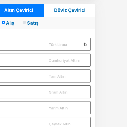
Altın Çevirici
Döviz Çevirici
Alış
Satış
Türk Lirası
Cumhuriyet Altını
Tam Altın
Gram Altın
Yarım Altın
Çeyrek Altın