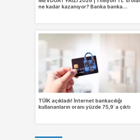
MEVDUAT FAİZİ 2026 | 1 milyon TL`si ola
ne kadar kazanıyor? Banka banka
mevduat getirileri
TÜİK açıkladı! İnternet bankacılığı
kullananların oranı yüzde 75,9`a çıktı