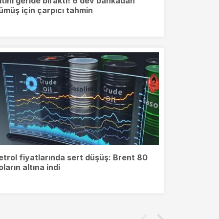
ltını geride bıraktı! 6 dev bankadan
ümüş için çarpıcı tahmin
etrol fiyatlarında sert düşüş: Brent 80
oların altına indi