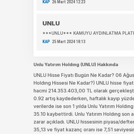
KAP
26 Mart 2024 12:23
UNLU
***UNLU*** KAMUYU AYDINLATMA PLATFOR
KAP
25 Mart 2024 18:13
Unlu Yatırım Holdıng (UNLU) Hakkında
UNLU Hisse Fiyatı Bugün Ne Kadar? 06 Ağus
Holdıng Hissesi Ne Kadar?) UNLU hisse fiyatı
hacmi 214.353.403,00 TL olarak gerçekleşti.
0.92 artış kaydederken, haftalık kayıp yüzde 
verilerde ise son 1 yılda Unlu Yatırım Holdın
35.10 kaybettirdi. Unlu Yatırım Holdıng son
zarar açıkladı. UNLU hissesinin piyasa/defter
35,13 ve fiyat kazanç oranı ise 7,51 seviyes