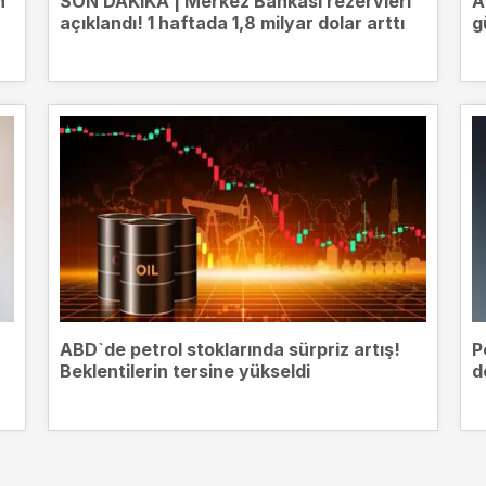
n
SON DAKİKA | Merkez Bankası rezervleri
A
açıklandı! 1 haftada 1,8 milyar dolar arttı
g
ABD`de petrol stoklarında sürpriz artış!
P
Beklentilerin tersine yükseldi
d