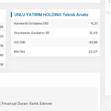
UNLU YATIRIM HOLDING Teknik Analiz
Hareketli Ortalama (10)
11,21
,95
Stochastic Oscilator (5)
12,03
,00
CCI (14)
-91,65
,10
RSI (14)
23,07
90
,10
inansal Duran Varlık Edinimi