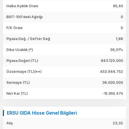
Halka Açıklık Oranı
65,45
BIST-100'deki Ağırlğı
0
F/K Oranı
0
Piyasa Değ. / Defter Değ
1,86
Dibe Uzaklık (*)
38,01%
Piyasa Değeri
(TL)
843.120.000
Özsermaye
(TL)(**)
453.946.752
Sermaye
(TL)
36.000.000
Net Kar
(TL)
-15.955.475
ERSU GIDA Hisse Genel Bilgileri
Alış
23,32