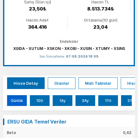
Satış (Gün içi)
Hacim TL
23,50₺
8.513.734₺
Hacim Adet
Ortalama(10 gün)
364.416
23,04
Endeksler
XGIDA - XUTUM - XSKON - XKOBI - XUSIN - XTUMY - XSINS
Son Güncelleme:
07:08:2026 18:05
Hisse Detay
Oranlar
Mali Tablolar
Hisse
Günlük
10G
1Ay
3Ay
1Yıl
3Yıl
ERSU GIDA Temel Veriler
Beta
0,62