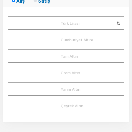
Alış
Satış
Türk Lirası
Cumhuriyet Altını
Tam Altın
Gram Altın
Yarım Altın
Çeyrek Altın