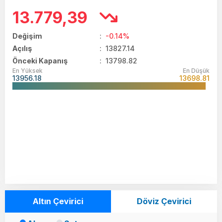
13.779,39
Değişim
:
-0.14%
Açılış
:
13827.14
Önceki Kapanış
: 13798.82
En Yüksek
En Düşük
13956.18
13698.81
Altın Çevirici
Döviz Çevirici