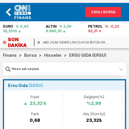
CANLI BORSA
EURO
% 0,43
ALTIN
% 2,59
PETROL
% -0,22
55,2510
6.660,55
82,31
SON
ABD UÇAK GEMİSİ LINCOLN`DA BÜYÜK KR...
DAKIKA
Finans
>
Borsa
>
Hisseler
>
ERSU GIDA (ERSU)
Ersu Gıda
(ERSU)
Fiyat
Değişim(%)
23,32 ₺
%2,99
Fark
Alış (Gün İçi)
0,68
23,32₺