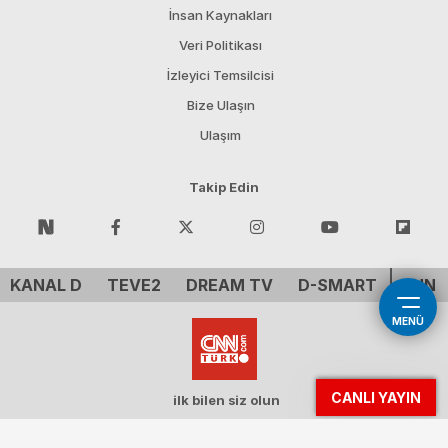
İnsan Kaynakları
Veri Politikası
İzleyici Temsilcisi
Bize Ulaşın
Ulaşım
Takip Edin
KANAL D
TEVE2
DREAM TV
D-SMART
CNN 
MENÜ
CANLI YAYIN
ilk bilen siz olun
Demirören Tv Holding A.Ş. - CNN ™ CNN Inc. A WarnerMedia Company. All
Rights Reserved.