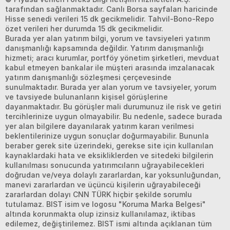
tarafından sağlanmaktadır. Canlı Borsa sayfaları haricinde
Hisse senedi verileri 15 dk gecikmelidir. Tahvil-Bono-Repo
özet verileri her durumda 15 dk gecikmelidir.
Burada yer alan yatırım bilgi, yorum ve tavsiyeleri yatırım
danışmanlığı kapsamında değildir. Yatırım danışmanlığı
hizmeti; aracı kurumlar, portföy yönetim şirketleri, mevduat
kabul etmeyen bankalar ile müşteri arasında imzalanacak
yatırım danışmanlığı sözleşmesi çerçevesinde
sunulmaktadır. Burada yer alan yorum ve tavsiyeler, yorum
ve tavsiyede bulunanların kişisel görüşlerine
dayanmaktadır. Bu görüşler mali durumunuz ile risk ve getiri
tercihlerinize uygun olmayabilir. Bu nedenle, sadece burada
yer alan bilgilere dayanılarak yatırım kararı verilmesi
beklentilerinize uygun sonuçlar doğurmayabilir. Bununla
beraber gerek site üzerindeki, gerekse site için kullanılan
kaynaklardaki hata ve eksikliklerden ve sitedeki bilgilerin
kullanılması sonucunda yatırımcıların uğrayabilecekleri
doğrudan ve/veya dolaylı zararlardan, kar yoksunluğundan,
manevi zararlardan ve üçüncü kişilerin uğrayabileceği
zararlardan dolayı CNN TÜRK hiçbir şekilde sorumlu
tutulamaz. BIST isim ve logosu "Koruma Marka Belgesi"
altında korunmakta olup izinsiz kullanılamaz, iktibas
edilemez, değiştirilemez. BIST ismi altında açıklanan tüm