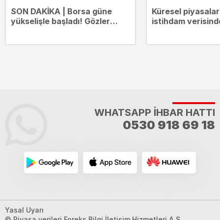
SON DAKİKA | Borsa güne
Küresel piyasala
yükselişle başladı! Gözler
istihdam verisind
14.000 puanda
WHATSAPP İHBAR HATTI
0530 918 69 18
Yasal Uyarı
© Piyasa verileri Foreks Bilgi İletişim Hizmetleri A.Ş.