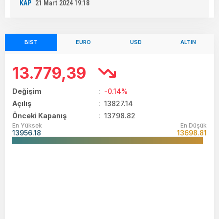
KAP
21 Mart 2024 19:18
BIST
EURO
USD
ALTIN
13.779,39
Değişim
:
-0.14%
Açılış
:
13827.14
Önceki Kapanış
: 13798.82
En Yüksek
En Düşük
13956.18
13698.81