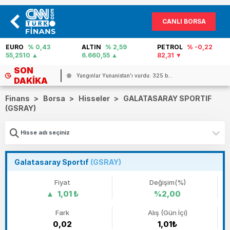
CANLI BORSA
EURO
% 0,43
ALTIN
% 2,59
PETROL
% -0,22
55,2510
6.660,55
82,31
SON
Yangınlar Yunanistan’ı vurdu: 325 b...
DAKIKA
Finans
>
Borsa
>
Hisseler
>
GALATASARAY SPORTIF
(GSRAY)
Galatasaray Sportıf
(GSRAY)
Fiyat
Değişim(%)
1,01 ₺
%2,00
Fark
Alış (Gün İçi)
0,02
1,01₺