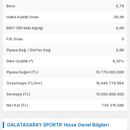
Beta
0,76
Halka Açıklık Oranı
39,96
BIST-100'deki Ağırlğı
0,06
F/K Oranı
0
Piyasa Değ. / Defter Değ
0,86
Dibe Uzaklık (*)
6,25%
Piyasa Değeri
(TL)
13.770.000.000
Özsermaye
(TL)(**)
15.945.776.654
Sermaye
(TL)
13.500.000.000
Net Kar
(TL)
734.210.566
GALATASARAY SPORTIF Hisse Genel Bilgileri