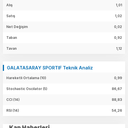
Alış
1,01
Satış
1,02
Net Değişim
0,02
Taban
0,92
Tavan
1,12
GALATASARAY SPORTIF Teknik Analiz
Hareketli Ortalama (10)
0,99
Stochastic Oscilator (5)
86,67
CCI (14)
88,83
RSI (14)
54,26
Kap Haberleri