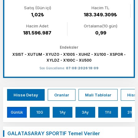
Satış (Gün içi)
Hacim TL
1,02₺
183.349.309₺
Hacim Adet
Ortalama(10 gün)
181.596.987
0,99
Endeksler
XSIST - XUTUM - XYUZO - X100S - XUHIZ - XU100 - XSPOR -
XYLDZ - X100C - XU500
Son Güncelleme:
07:08:2026 18:09
Hisse Detay
Oranlar
Mali Tablolar
Hisse
Günlük
10G
1Ay
3Ay
1Yıl
3Yıl
GALATASARAY SPORTIF Temel Veriler