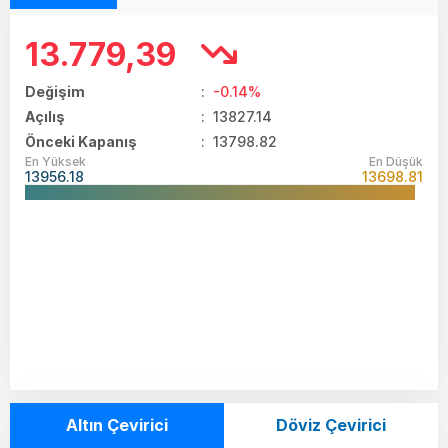
13.779,39
Değişim
:
-0.14%
Açılış
:
13827.14
Önceki Kapanış
: 13798.82
En Yüksek
En Düşük
13956.18
13698.81
Altın Çevirici
Döviz Çevirici