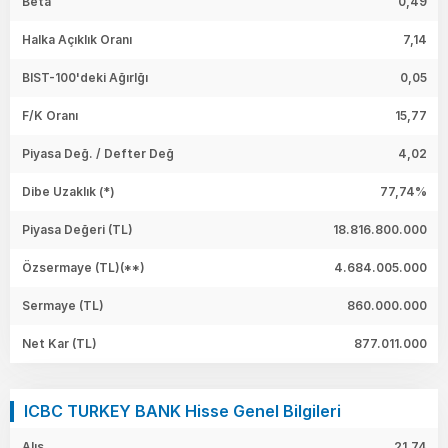
Beta
0,49
Halka Açıklık Oranı
7,14
BIST-100'deki Ağırlğı
0,05
F/K Oranı
15,77
Piyasa Değ. / Defter Değ
4,02
Dibe Uzaklık (*)
77,74%
Piyasa Değeri
(TL)
18.816.800.000
Özsermaye
(TL)(**)
4.684.005.000
Sermaye
(TL)
860.000.000
Net Kar
(TL)
877.011.000
ICBC TURKEY BANK Hisse Genel Bilgileri
Alış
21,74