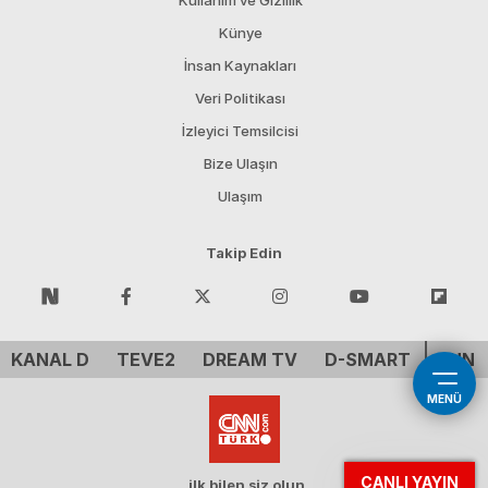
Kullanım ve Gizlilik
Künye
İnsan Kaynakları
Veri Politikası
İzleyici Temsilcisi
Bize Ulaşın
Ulaşım
Takip Edin
KANAL D
TEVE2
DREAM TV
D-SMART
CNN 
MENÜ
CANLI YAYIN
ilk bilen siz olun