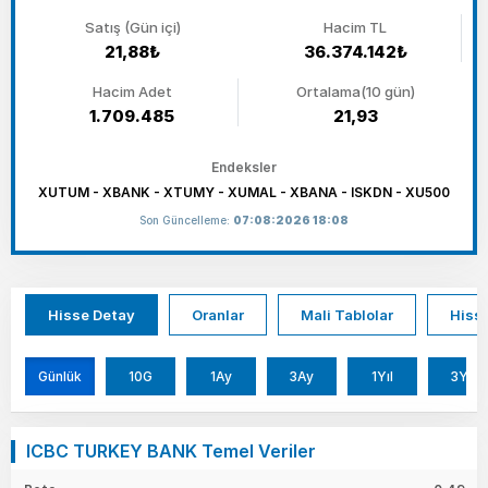
Satış (Gün içi)
Hacim TL
21,88₺
36.374.142₺
Hacim Adet
Ortalama(10 gün)
1.709.485
21,93
Endeksler
XUTUM - XBANK - XTUMY - XUMAL - XBANA - ISKDN - XU500
Son Güncelleme:
07:08:2026 18:08
Hisse Detay
Oranlar
Mali Tablolar
Hisse
Günlük
10G
1Ay
3Ay
1Yıl
3Yıl
ICBC TURKEY BANK Temel Veriler