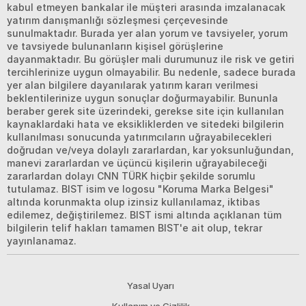
kabul etmeyen bankalar ile müşteri arasında imzalanacak
yatırım danışmanlığı sözleşmesi çerçevesinde
sunulmaktadır. Burada yer alan yorum ve tavsiyeler, yorum
ve tavsiyede bulunanların kişisel görüşlerine
dayanmaktadır. Bu görüşler mali durumunuz ile risk ve getiri
tercihlerinize uygun olmayabilir. Bu nedenle, sadece burada
yer alan bilgilere dayanılarak yatırım kararı verilmesi
beklentilerinize uygun sonuçlar doğurmayabilir. Bununla
beraber gerek site üzerindeki, gerekse site için kullanılan
kaynaklardaki hata ve eksikliklerden ve sitedeki bilgilerin
kullanılması sonucunda yatırımcıların uğrayabilecekleri
doğrudan ve/veya dolaylı zararlardan, kar yoksunluğundan,
manevi zararlardan ve üçüncü kişilerin uğrayabileceği
zararlardan dolayı CNN TÜRK hiçbir şekilde sorumlu
tutulamaz. BIST isim ve logosu "Koruma Marka Belgesi"
altında korunmakta olup izinsiz kullanılamaz, iktibas
edilemez, değiştirilemez. BIST ismi altında açıklanan tüm
bilgilerin telif hakları tamamen BIST'e ait olup, tekrar
yayınlanamaz.
Yasal Uyarı