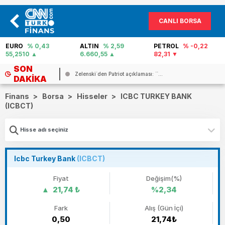
CANLI BORSA
EURO
% 0,43
ALTIN
% 2,59
PETROL
% -0,22
55,2510
6.660,55
82,31
SON
Zelenski`den Patriot açıklaması: ``...
DAKIKA
Finans
>
Borsa
>
Hisseler
>
ICBC TURKEY BANK
(ICBCT)
Icbc Turkey Bank
(ICBCT)
Fiyat
Değişim(%)
21,74 ₺
%2,34
Fark
Alış (Gün İçi)
0,50
21,74₺