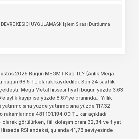
VRE KESİCİ UYGULAMASI( İşlem Sırası Durdurma
ğustos 2026 Bugün MEGMT Kaç TL? (Anlık Mega
 bugün 68.5 TL olarak kaydedildi. Son 24 saatlik
ekleşti. Mega Metal hissesi fiyatı bugün yüzde 3.63
e aylık kayıp ise yüzde 8.67’ye oranında... Yıllık
i yatırımcısına yüzde yatırımcısına yüzde 117.32
o rakamlarında 481.101.194,00 TL kar açıkladı.
larak görülürken, fiili dolaşım oranı 32,34 ve fiyat
. Hissede RSI endeksi, şu anda 41,76 seviyesinde