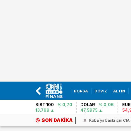
BORSA
DÖVİZ
ALTIN
BIST 100
% 0,70
DOLAR
% 0,06
EUR
13.799
47,5975
54,
SON DAKIKA
a`ya baskı için CIA`den gizli ya...
Son gün paniği! Suriye`