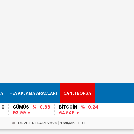
RA
HESAPLAMA ARAÇLARI
CANLI BORSA
 0
GÜMÜŞ
% -0,88
BİTCOİN
% -0,24
93,99
64.549
Trump’ın 2028 seçimleri planı: “Ova...
İRAN`DA G