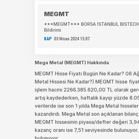
MEGMT
***MEGMT*** BORSA İSTANBUL BISTECH DE
Bildirimi
KAP
03 Nisan 2024 15:07
Mega Metal (MEGMT) Hakkında
MEGMT Hisse Fiyatı Bugün Ne Kadar? 06 A
Metal Hissesi Ne Kadar?) MEGMT hisse fiyatı
işlem hacmi 2266.385.620,00 TL olarak gerç
artış kaydederken, haftalık kayıp yüzde 8.05’
verilerde ise son 1 yılda Mega Metal hisseler
kazandırdı. Mega Metal son açıklanan bilanç
MEGMT hissesinin piyasa/defter değeri 3,94 o
kazanç oranı ise 7,51 seviyesinde bulunuyor
bulunuyor.