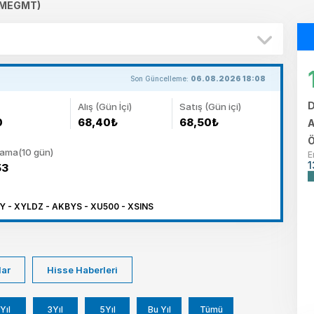
(MEGMT)
Son Güncelleme:
06.08.2026 18:08
D
Alış (Gün İçi)
Satış (Gün içi)
0
68,40₺
68,50₺
A
Ö
lama(10 gün)
E
1
53
 - XYLDZ - AKBYS - XU500 - XSINS
lar
Hisse Haberleri
Yıl
3Yıl
5Yıl
Bu Yıl
Tümü