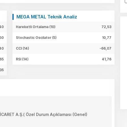
MEGA METAL Teknik Analiz
40
Hareketli Ortalama (10)
72,53
50
Stochastic Oscilator (5)
10,77
40
CCI (14)
-66,07
,65
RSI (14)
41,76
35
RET A.Ş.( Özel Durum Açıklaması (Genel)