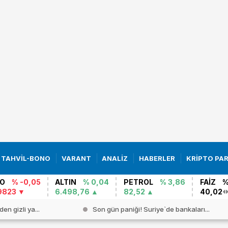
TAHVİL-BONO
VARANT
ANALİZ
HABERLER
KRİPTO PA
O
% -0,05
ALTIN
% 0,04
PETROL
% 3,86
FAİZ
%
9823
6.498,76
82,52
40,02
de bankaları...
MEVDUAT FAİZİ 2026 | 1 milyon TL`si...