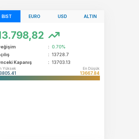
BIST
EURO
USD
ALTIN
13.798,82
eğişim
:
0.70%
çılış
:
13728.7
nceki Kapanış
: 13703.13
n Yüksek
En Düşük
3805.41
13667.84