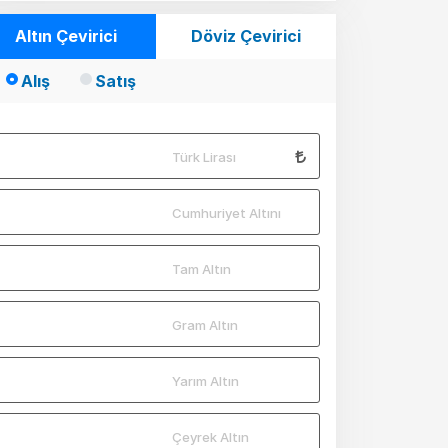
Altın Çevirici
Döviz Çevirici
Alış
Satış
Türk Lirası
Cumhuriyet Altını
Tam Altın
Gram Altın
Yarım Altın
Çeyrek Altın