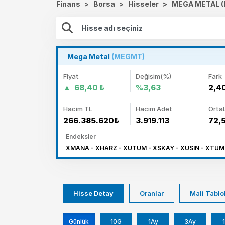
Finans
>
Borsa
>
Hisseler
>
MEGA METAL 
Mega Metal
(MEGMT)
Fiyat
Değişim(%)
Fark
68,40 ₺
%3,63
2,4
Hacim TL
Hacim Adet
Orta
266.385.620₺
3.919.113
72,
Endeksler
XMANA - XHARZ - XUTUM - XSKAY - XUSIN - XTUMY
Hisse Detay
Oranlar
Mali Tablo
Günlük
10G
1Ay
3Ay
1