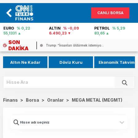
CANLI BORSA
EURO
% 0,22
ALTIN
% -0,09
PETROL
% 5,29
55,1331
6.490,23
83,65
SON
..
Trump: “İnsanları öldürmek istemiyo...
DAKIKA
Altın Ne Kadar
Döviz Kuru
Ekonomik Takvim
Finans
>
Borsa
>
Oranlar
>
MEGA METAL (MEGMT)