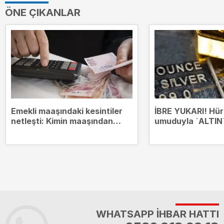
ÖNE ÇIKANLAR
Emekli maaşındaki kesintiler
İBRE YUKARI! Hü
netleşti: Kimin maaşından
umuduyla `ALTIN`
hangi borçlar kesilecek?
zirvesinde
WHATSAPP İHBAR HATTI