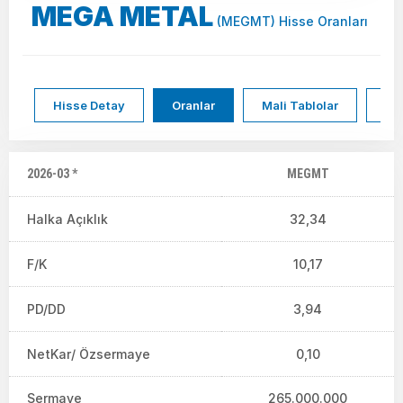
MEGA METAL
(MEGMT) Hisse Oranları
Hisse Detay
Oranlar
Mali Tablolar
Hi
2026-03 *
MEGMT
Halka Açıklık
32,34
F/K
10,17
PD/DD
3,94
NetKar/ Özsermaye
0,10
Sermaye
265.000.000