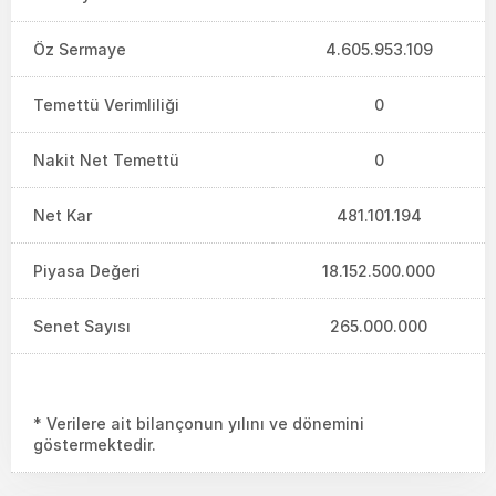
Öz Sermaye
4.605.953.109
Temettü Verimliliği
0
Nakit Net Temettü
0
Net Kar
481.101.194
Piyasa Değeri
18.152.500.000
Senet Sayısı
265.000.000
* Verilere ait bilançonun yılını ve dönemini
göstermektedir.