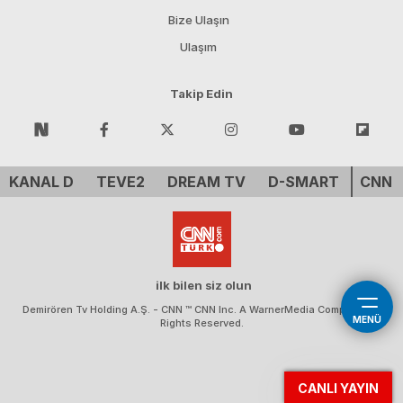
Bize Ulaşın
Ulaşım
Takip Edin
KANAL D
TEVE2
DREAM TV
D-SMART
CNN 
ilk bilen siz olun
Demirören Tv Holding A.Ş. - CNN ™ CNN Inc. A WarnerMedia Company. All
MENÜ
Rights Reserved.
CANLI YAYIN