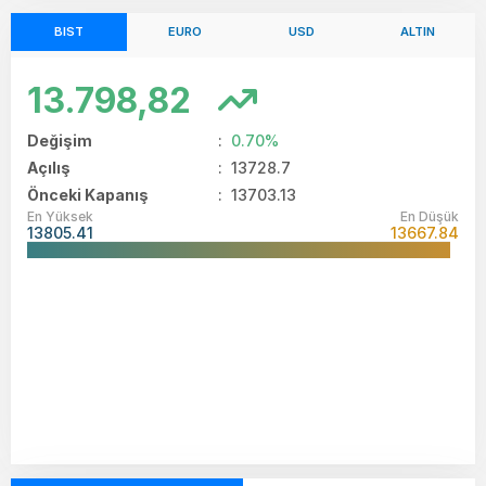
BIST
EURO
USD
ALTIN
13.798,82
Değişim
:
0.70%
Açılış
:
13728.7
Önceki Kapanış
: 13703.13
En Yüksek
En Düşük
13805.41
13667.84