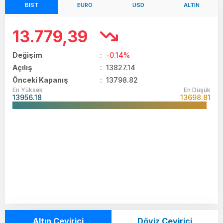
BIST
EURO
USD
ALTIN
13.779,39
Değişim
:
-0.14%
Açılış
:
13827.14
Önceki Kapanış
: 13798.82
En Yüksek
En Düşük
13956.18
13698.81
Altın Çevirici
Döviz Çevirici