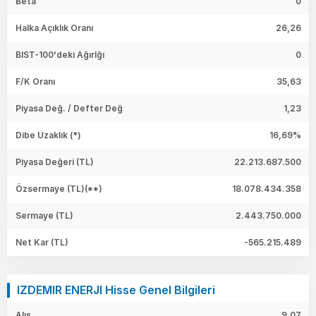
Beta
0
Halka Açıklık Oranı
26,26
BIST-100'deki Ağırlğı
0
F/K Oranı
35,63
Piyasa Değ. / Defter Değ
1,23
Dibe Uzaklık (*)
16,69%
Piyasa Değeri
(TL)
22.213.687.500
Özsermaye
(TL)(**)
18.078.434.358
Sermaye
(TL)
2.443.750.000
Net Kar
(TL)
-565.215.489
IZDEMIR ENERJI Hisse Genel Bilgileri
Alış
9,07