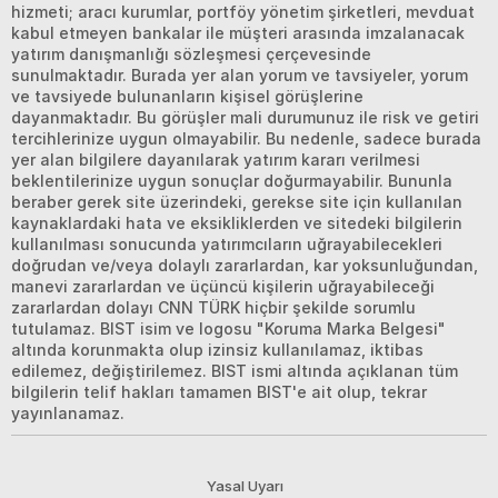
hizmeti; aracı kurumlar, portföy yönetim şirketleri, mevduat
kabul etmeyen bankalar ile müşteri arasında imzalanacak
yatırım danışmanlığı sözleşmesi çerçevesinde
sunulmaktadır. Burada yer alan yorum ve tavsiyeler, yorum
ve tavsiyede bulunanların kişisel görüşlerine
dayanmaktadır. Bu görüşler mali durumunuz ile risk ve getiri
tercihlerinize uygun olmayabilir. Bu nedenle, sadece burada
yer alan bilgilere dayanılarak yatırım kararı verilmesi
beklentilerinize uygun sonuçlar doğurmayabilir. Bununla
beraber gerek site üzerindeki, gerekse site için kullanılan
kaynaklardaki hata ve eksikliklerden ve sitedeki bilgilerin
kullanılması sonucunda yatırımcıların uğrayabilecekleri
doğrudan ve/veya dolaylı zararlardan, kar yoksunluğundan,
manevi zararlardan ve üçüncü kişilerin uğrayabileceği
zararlardan dolayı CNN TÜRK hiçbir şekilde sorumlu
tutulamaz. BIST isim ve logosu "Koruma Marka Belgesi"
altında korunmakta olup izinsiz kullanılamaz, iktibas
edilemez, değiştirilemez. BIST ismi altında açıklanan tüm
bilgilerin telif hakları tamamen BIST'e ait olup, tekrar
yayınlanamaz.
Yasal Uyarı