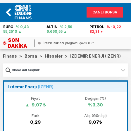
CANLI BORSA
EURO
% 0,43
ALTIN
% 2,59
PETROL
% -0,22
55,2510
6.660,55
82,31
SON
İran’ın nükleer programı çöktü mü?...
DAKIKA
Finans
>
Borsa
>
Hisseler
>
IZDEMIR ENERJI (IZENR)
Izdemır Enerjı
(IZENR)
Fiyat
Değişim(%)
9,07 ₺
%3,30
Fark
Alış (Gün İçi)
0,29
9,07₺