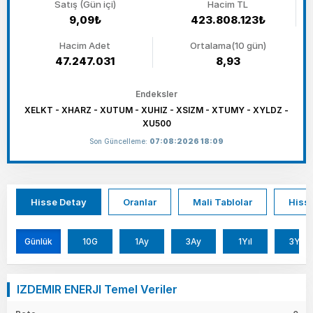
Satış (Gün içi)
Hacim TL
9,09₺
423.808.123₺
Hacim Adet
Ortalama(10 gün)
47.247.031
8,93
Endeksler
XELKT - XHARZ - XUTUM - XUHIZ - XSIZM - XTUMY - XYLDZ -
XU500
Son Güncelleme:
07:08:2026 18:09
Hisse Detay
Oranlar
Mali Tablolar
Hisse
Günlük
10G
1Ay
3Ay
1Yıl
3Yıl
IZDEMIR ENERJI Temel Veriler