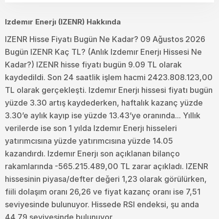
Izdemır Enerjı (IZENR) Hakkında
IZENR Hisse Fiyatı Bugün Ne Kadar? 09 Ağustos 2026
Bugün IZENR Kaç TL? (Anlık Izdemır Enerjı Hissesi Ne
Kadar?) IZENR hisse fiyatı bugün 9.09 TL olarak
kaydedildi. Son 24 saatlik işlem hacmi 2423.808.123,00
TL olarak gerçekleşti. Izdemır Enerjı hissesi fiyatı bugün
yüzde 3.30 artış kaydederken, haftalık kazanç yüzde
3.30’e aylık kayıp ise yüzde 13.43’ye oranında... Yıllık
verilerde ise son 1 yılda Izdemır Enerjı hisseleri
yatırımcısına yüzde yatırımcısına yüzde 14.05
kazandırdı. Izdemır Enerjı son açıklanan bilanço
rakamlarında -565.215.489,00 TL zarar açıkladı. IZENR
hissesinin piyasa/defter değeri 1,23 olarak görülürken,
fiili dolaşım oranı 26,26 ve fiyat kazanç oranı ise 7,51
seviyesinde bulunuyor. Hissede RSI endeksi, şu anda
44,79 seviyesinde bulunuyor.