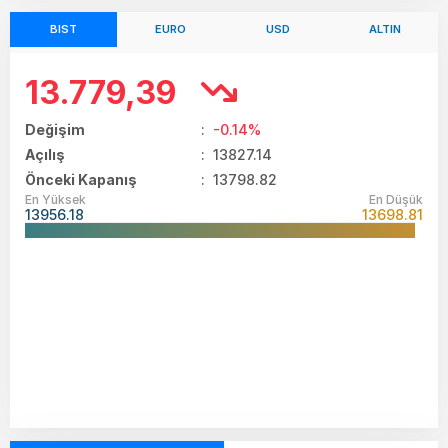
BIST
EURO
USD
ALTIN
13.779,39
Değişim
:
-0.14%
Açılış
:
13827.14
Önceki Kapanış
: 13798.82
En Yüksek
En Düşük
13956.18
13698.81