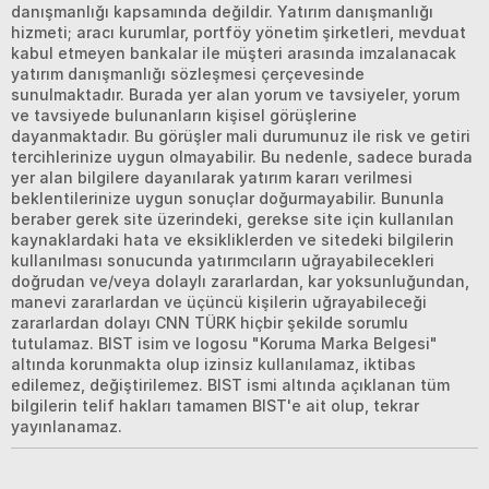
danışmanlığı kapsamında değildir. Yatırım danışmanlığı
hizmeti; aracı kurumlar, portföy yönetim şirketleri, mevduat
kabul etmeyen bankalar ile müşteri arasında imzalanacak
yatırım danışmanlığı sözleşmesi çerçevesinde
sunulmaktadır. Burada yer alan yorum ve tavsiyeler, yorum
ve tavsiyede bulunanların kişisel görüşlerine
dayanmaktadır. Bu görüşler mali durumunuz ile risk ve getiri
tercihlerinize uygun olmayabilir. Bu nedenle, sadece burada
yer alan bilgilere dayanılarak yatırım kararı verilmesi
beklentilerinize uygun sonuçlar doğurmayabilir. Bununla
beraber gerek site üzerindeki, gerekse site için kullanılan
kaynaklardaki hata ve eksikliklerden ve sitedeki bilgilerin
kullanılması sonucunda yatırımcıların uğrayabilecekleri
doğrudan ve/veya dolaylı zararlardan, kar yoksunluğundan,
manevi zararlardan ve üçüncü kişilerin uğrayabileceği
zararlardan dolayı CNN TÜRK hiçbir şekilde sorumlu
tutulamaz. BIST isim ve logosu "Koruma Marka Belgesi"
altında korunmakta olup izinsiz kullanılamaz, iktibas
edilemez, değiştirilemez. BIST ismi altında açıklanan tüm
bilgilerin telif hakları tamamen BIST'e ait olup, tekrar
yayınlanamaz.