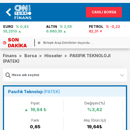
CANLI BORSA
EURO
% 0,43
ALTIN
% 2,59
PETROL
% -0,22
55,2510
6.660,55
82,31
SON
rlikleri duyurdu: ...
Yunanistan`da `Mekke Anlaşması` pan..
DAKIKA
Finans
>
Borsa
>
Hisseler
>
PASIFIK TEKNOLOJI
(PATEK)
Pasıfık Teknolojı
(PATEK)
Fiyat
Değişim(%)
19,64 ₺
%3,42
Fark
Alış (Gün İçi)
0,65
19,64₺