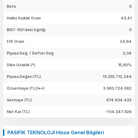
Beta
0
Halka Açıklık Oranı
43,41
BIST-100'deki Ağırlğı
0
F/K Oranı
24,64
Piyasa Değ. / Defter Değ
3,34
Dibe Uzaklık (*)
15,60%
Piyasa Değeri
(TL)
13.255.712.244
Özsermaye
(TL)(**)
3.963.724.062
Sermaye
(TL)
674.934.432
Net Kar
(TL)
-704.347.926
PASIFIK TEKNOLOJI Hisse Genel Bilgileri