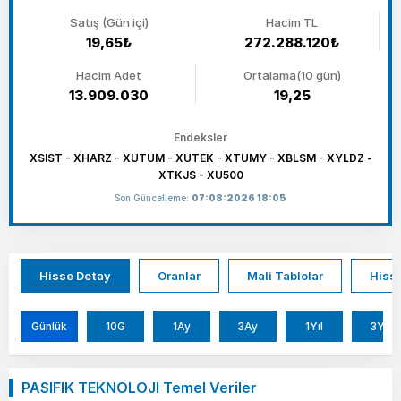
Satış (Gün içi)
Hacim TL
19,65₺
272.288.120₺
Hacim Adet
Ortalama(10 gün)
13.909.030
19,25
Endeksler
XSIST - XHARZ - XUTUM - XUTEK - XTUMY - XBLSM - XYLDZ -
XTKJS - XU500
Son Güncelleme:
07:08:2026 18:05
Hisse Detay
Oranlar
Mali Tablolar
Hisse
Günlük
10G
1Ay
3Ay
1Yıl
3Yıl
PASIFIK TEKNOLOJI Temel Veriler