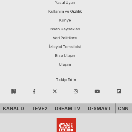
Yasal Uyarı
Kullanım ve Gizlilik
Künye
İnsan Kaynakları
Veri Politikası
İzleyici Temsilcisi
Bize Ulaşın
Ulaşım
Takip Edin
KANAL D
TEVE2
DREAM TV
D-SMART
CNN 