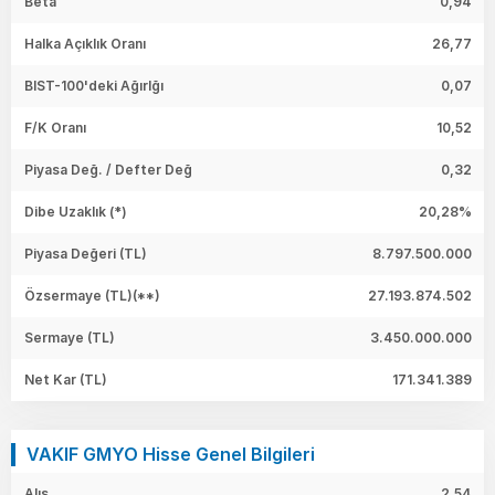
Beta
0,94
Halka Açıklık Oranı
26,77
BIST-100'deki Ağırlğı
0,07
F/K Oranı
10,52
Piyasa Değ. / Defter Değ
0,32
Dibe Uzaklık (*)
20,28%
Piyasa Değeri
(TL)
8.797.500.000
Özsermaye
(TL)(**)
27.193.874.502
Sermaye
(TL)
3.450.000.000
Net Kar
(TL)
171.341.389
VAKIF GMYO Hisse Genel Bilgileri
Alış
2,54