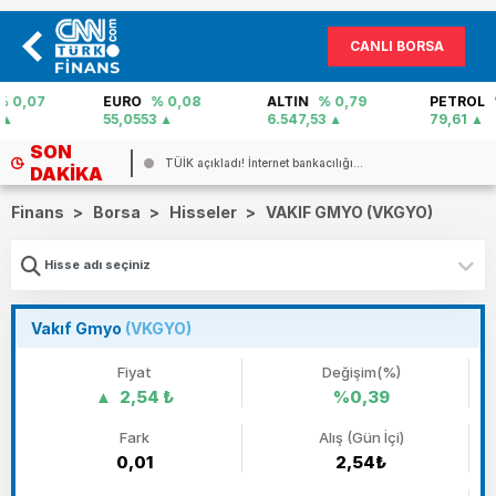
CANLI BORSA
EURO
% 0,08
ALTIN
% 0,79
PETROL
% 0,20
55,0553
6.547,53
79,61
SON
TÜİK açıkladı! İnternet bankacılığı...
DAKIKA
Finans
>
Borsa
>
Hisseler
>
VAKIF GMYO (VKGYO)
Vakıf Gmyo
(VKGYO)
Fiyat
Değişim(%)
2,54 ₺
%0,39
Fark
Alış (Gün İçi)
0,01
2,54₺