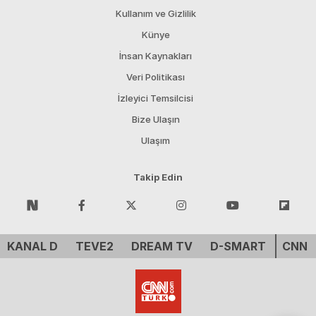
Kullanım ve Gizlilik
Künye
İnsan Kaynakları
Veri Politikası
İzleyici Temsilcisi
Bize Ulaşın
Ulaşım
Takip Edin
KANAL D
TEVE2
DREAM TV
D-SMART
CNN 