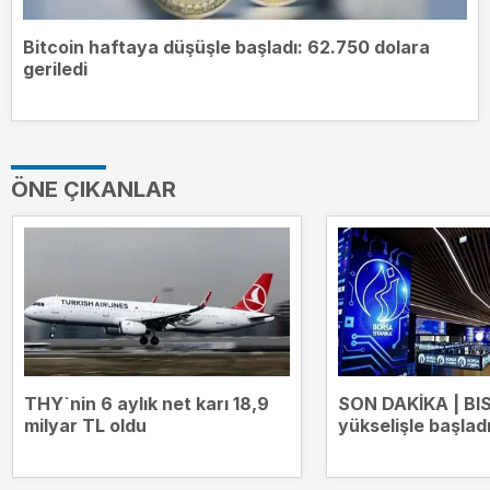
Bitcoin haftaya düşüşle başladı: 62.750 dolara
geriledi
ÖNE ÇIKANLAR
THY`nin 6 aylık net karı 18,9
SON DAKİKA | BI
milyar TL oldu
yükselişle başlad
13.707 puana çıkt