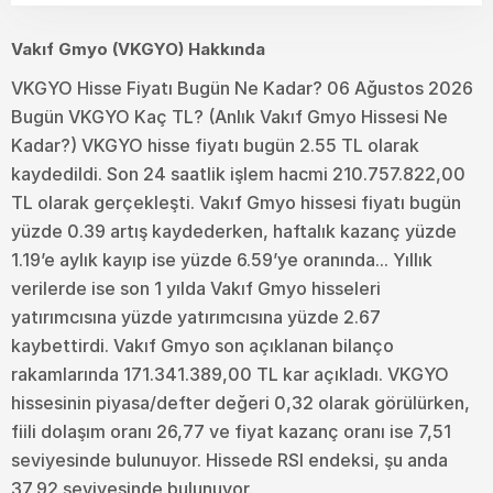
Vakıf Gmyo (VKGYO) Hakkında
VKGYO Hisse Fiyatı Bugün Ne Kadar? 06 Ağustos 2026
Bugün VKGYO Kaç TL? (Anlık Vakıf Gmyo Hissesi Ne
Kadar?) VKGYO hisse fiyatı bugün 2.55 TL olarak
kaydedildi. Son 24 saatlik işlem hacmi 210.757.822,00
TL olarak gerçekleşti. Vakıf Gmyo hissesi fiyatı bugün
yüzde 0.39 artış kaydederken, haftalık kazanç yüzde
1.19’e aylık kayıp ise yüzde 6.59’ye oranında... Yıllık
verilerde ise son 1 yılda Vakıf Gmyo hisseleri
yatırımcısına yüzde yatırımcısına yüzde 2.67
kaybettirdi. Vakıf Gmyo son açıklanan bilanço
rakamlarında 171.341.389,00 TL kar açıkladı. VKGYO
hissesinin piyasa/defter değeri 0,32 olarak görülürken,
fiili dolaşım oranı 26,77 ve fiyat kazanç oranı ise 7,51
seviyesinde bulunuyor. Hissede RSI endeksi, şu anda
37,92 seviyesinde bulunuyor.