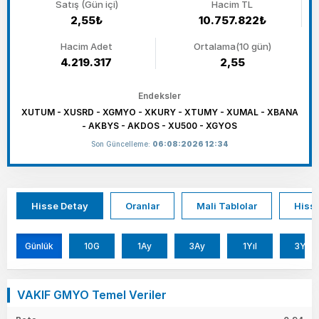
Satış (Gün içi)
Hacim TL
2,55₺
10.757.822₺
Hacim Adet
Ortalama(10 gün)
4.219.317
2,55
Endeksler
XUTUM - XUSRD - XGMYO - XKURY - XTUMY - XUMAL - XBANA
- AKBYS - AKDOS - XU500 - XGYOS
Son Güncelleme:
06:08:2026 12:34
Hisse Detay
Oranlar
Mali Tablolar
Hisse
Günlük
10G
1Ay
3Ay
1Yıl
3Yıl
VAKIF GMYO Temel Veriler