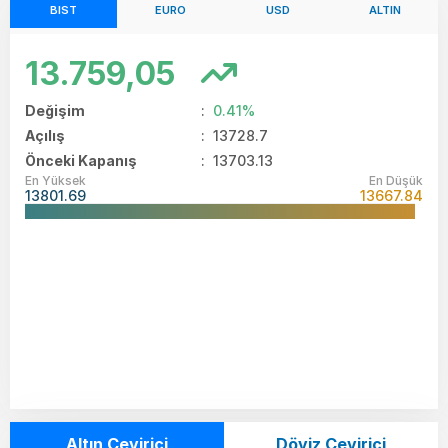
BIST
EURO
USD
ALTIN
13.759,05
Değişim
:
0.41%
Açılış
:
13728.7
Önceki Kapanış
: 13703.13
En Yüksek
En Düşük
13801.69
13667.84
Altın Çevirici
Döviz Çevirici