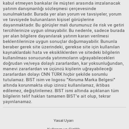
kabul etmeyen bankalar ile müşteri arasında imzalanacak
yatırım danışmanlığı sözleşmesi çerçevesinde
sunulmaktadır. Burada yer alan yorum ve tavsiyeler, yorum
ve tavsiyede bulunanların kişisel görüşlerine
dayanmaktadır. Bu görüşler mali durumunuz ile risk ve getiri
tercihlerinize uygun olmayabilir. Bu nedenle, sadece burada
yer alan bilgilere dayanılarak yatırım kararı verilmesi
beklentilerinize uygun sonuçlar doğurmayabilir. Bununla
beraber gerek site üzerindeki, gerekse site için kullanılan
kaynaklardaki hata ve eksikliklerden ve sitedeki bilgilerin
kullanılması sonucunda yatırımcıların uğrayabilecekleri
doğrudan ve/veya dolaylı zararlardan, kar yoksunluğundan,
manevi zararlardan ve üçüncü kişilerin uğrayabileceği
zararlardan dolayı CNN TÜRK hiçbir şekilde sorumlu
tutulamaz. BIST isim ve logosu "Koruma Marka Belgesi"
altında korunmakta olup izinsiz kullanılamaz, iktibas
edilemez, değiştirilemez. BIST ismi altında açıklanan tüm
bilgilerin telif hakları tamamen BIST'e ait olup, tekrar
yayınlanamaz.
Yasal Uyarı