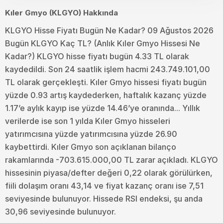
Kıler Gmyo (KLGYO) Hakkında
KLGYO Hisse Fiyatı Bugün Ne Kadar? 09 Ağustos 2026
Bugün KLGYO Kaç TL? (Anlık Kıler Gmyo Hissesi Ne
Kadar?) KLGYO hisse fiyatı bugün 4.33 TL olarak
kaydedildi. Son 24 saatlik işlem hacmi 243.749.101,00
TL olarak gerçekleşti. Kıler Gmyo hissesi fiyatı bugün
yüzde 0.93 artış kaydederken, haftalık kazanç yüzde
1.17’e aylık kayıp ise yüzde 14.46’ye oranında... Yıllık
verilerde ise son 1 yılda Kıler Gmyo hisseleri
yatırımcısına yüzde yatırımcısına yüzde 26.90
kaybettirdi. Kıler Gmyo son açıklanan bilanço
rakamlarında -703.615.000,00 TL zarar açıkladı. KLGYO
hissesinin piyasa/defter değeri 0,22 olarak görülürken,
fiili dolaşım oranı 43,14 ve fiyat kazanç oranı ise 7,51
seviyesinde bulunuyor. Hissede RSI endeksi, şu anda
30,96 seviyesinde bulunuyor.