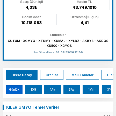
Satış (Gün içi)
Hacim TL
4,33₺
43.749.101₺
Hacim Adet
Ortalama(10 gün)
10.118.083
4,41
Endeksler
XUTUM - XGMYO - XTUMY - XUMAL - XYLDZ - AKBYS - AKDOS
- XU500 - XGYOS
Son Güncelleme:
07:08:2026 17:59
Hisse Detay
Oranlar
Mali Tablolar
Hisse
Günlük
10G
1Ay
3Ay
1Yıl
3Yıl
KILER GMYO Temel Veriler