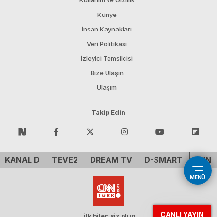
Kullanım ve Gizlilik
Künye
İnsan Kaynakları
Veri Politikası
İzleyici Temsilcisi
Bize Ulaşın
Ulaşım
Takip Edin
KANAL D
TEVE2
DREAM TV
D-SMART
CNN 
MENÜ
CANLI YAYIN
ilk bilen siz olun