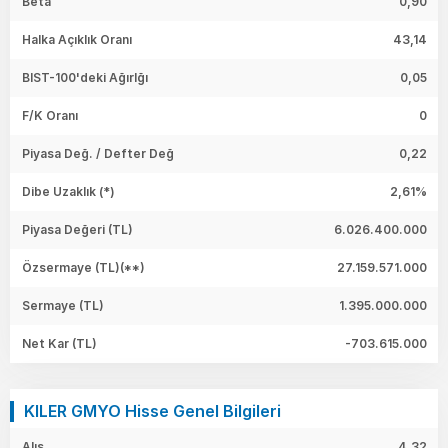
Beta
0,90
Halka Açıklık Oranı
43,14
BIST-100'deki Ağırlğı
0,05
F/K Oranı
0
Piyasa Değ. / Defter Değ
0,22
Dibe Uzaklık (*)
2,61%
Piyasa Değeri
(TL)
6.026.400.000
Özsermaye
(TL)(**)
27.159.571.000
Sermaye
(TL)
1.395.000.000
Net Kar
(TL)
-703.615.000
KILER GMYO Hisse Genel Bilgileri
Alış
4,32