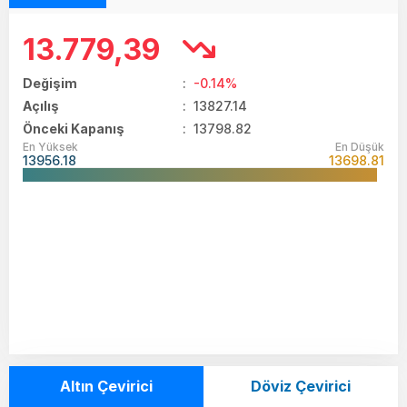
13.779,39
Değişim
:
-0.14%
Açılış
:
13827.14
Önceki Kapanış
: 13798.82
En Yüksek
En Düşük
13956.18
13698.81
Altın Çevirici
Döviz Çevirici