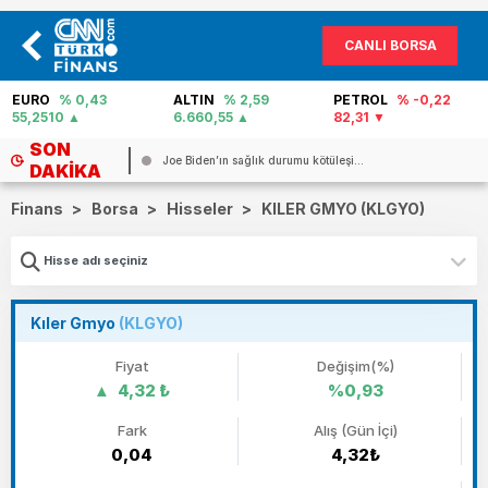
CANLI BORSA
EURO
% 0,43
ALTIN
% 2,59
PETROL
% -0,22
55,2510
6.660,55
82,31
SON
 KR...
Joe Biden’ın sağlık durumu kötüleşi...
DAKIKA
Finans
>
Borsa
>
Hisseler
>
KILER GMYO (KLGYO)
Kıler Gmyo
(KLGYO)
Fiyat
Değişim(%)
4,32 ₺
%0,93
Fark
Alış (Gün İçi)
0,04
4,32₺